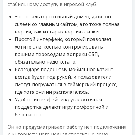
стабильному доступу в игровой клуб.
Это то альтернативный домен, даже он
склеен со главным сайтом, это тоже полная
версия, как и старых версия ссылки.
Простой интерфейс, который позволяет
хотите с легкостью контролировать
вашими переводами вопреки СБП,
обязательно надо кстати.
Благодаря подобному мобильное казино
всегда будет под рукой, и пользователи
смогут погружаться в геймерский процесс,
где хотя они ни располагалось.
Удобно интерфейс и круглосуточная
поддержка делают игру комфортной и
безопасного.
Он но предусматривает работу нет подключения
к интернету, чего нельзя спросить о демо.