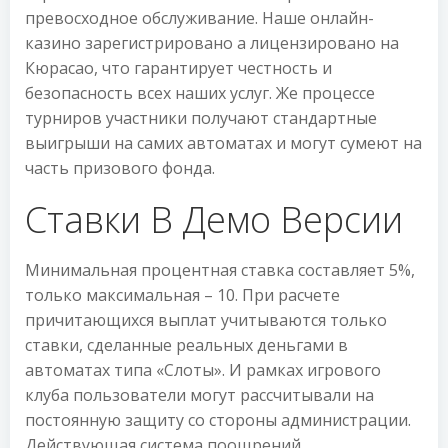
превосходное обслуживание. Наше онлайн-
казино зарегистрировано а лицензировано на
Кюрасао, что гарантирует честность и
безопасность всех наших услуг. Же процессе
турниров участники получают стандартные
выигрыши на самих автоматах и могут сумеют на
часть призового фонда.
Ставки В Демо Версии
Минимальная процентная ставка составляет 5%,
только максимальная – 10. При расчете
причитающихся выплат учитываются только
ставки, сделанные реальных деньгами в
автоматах типа «Слоты». И рамках игрового
клуба пользователи могут рассчитывали на
постоянную защиту со стороны администрации.
Действующая система поощрений