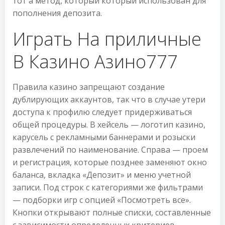
тот а метод, который который использован для
пополнения депозита.
Играть На приличные
В Казино Азино777
Правила казино запрещают создание
дублирующих аккаунтов, так что в случае утери
доступа к профилю следует придерживаться
общей процедуры. В хейсель — логотип казино,
карусель с рекламными баннерами и розыски
развлечений по наименование. Справа — проем
и регистрация, которые позднее заменяют окно
баланса, вкладка «Депозит» и меню учетной
записи. Под строк с категориями же фильтрами
— подборки игр с опцией «Посмотреть все».
Кнопки открывают полные списки, составленные