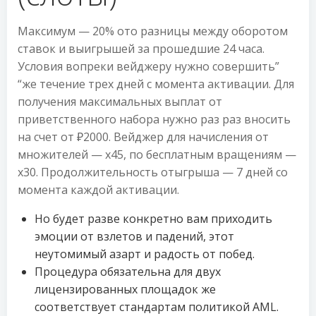
Максимум — 20% ото разницы между оборотом
ставок и выигрышей за прошедшие 24 часа.
Условия вопреки вейджеру нужно совершить”
“же течение трех дней с момента активации. Для
получения максимальных выплат от
приветственного набора нужно раз раз вносить
на счет от ₽2000. Вейджер для начисления от
множителей — х45, по бесплатным вращениям —
х30. Продолжительность отыгрыша — 7 дней со
момента каждой активации.
Но будет разве конкретно вам приходить
эмоции от взлетов и падений, этот
неутомимый азарт и радость от побед.
Процедура обязательна для двух
лицензированных площадок же
соответствует стандартам политикой AML.