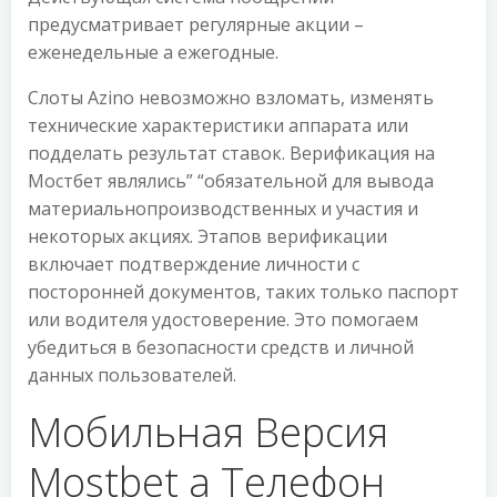
предусматривает регулярные акции –
еженедельные а ежегодные.
Слоты Azino невозможно взломать, изменять
технические характеристики аппарата или
подделать результат ставок. Верификация на
Мостбет являлись” “обязательной для вывода
материальнопроизводственных и участия и
некоторых акциях. Этапов верификации
включает подтверждение личности с
посторонней документов, таких только паспорт
или водителя удостоверение. Это помогаем
убедиться в безопасности средств и личной
данных пользователей.
Мобильная Версия
Mostbet а Телефон