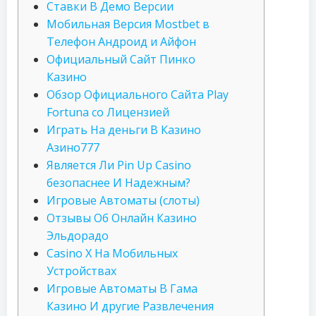
Ставки В Демо Версии
Мобильная Версия Mostbet в
Телефон Андроид и Айфон
Официальный Сайт Пинко
Казино
Обзор Официального Сайта Play
Fortuna со Лицензией
Играть На деньги В Казино
Азино777
Является Ли Pin Up Casino
безопаснее И Надежным?
Игровые Автоматы (слоты)
Отзывы Об Онлайн Казино
Эльдорадо
Casino X На Мобильных
Устройствах
Игровые Автоматы В Гама
Казино И другие Развлечения