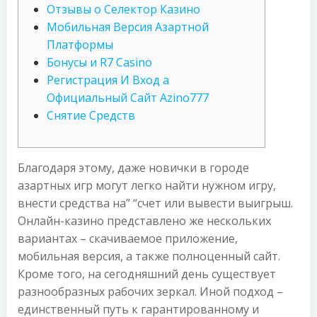
Отзывы о Селектор Казино
Мобильная Версия Азартной
Платформы
Бонусы и R7 Casino
Регистрация И Вход а
Официальный Сайт Azino777
Снятие Средств
Благодаря этому, даже новички в городе
азартных игр могут легко найти нужном игру,
внести средства на” “счет или вывести выигрыш.
Онлайн-казино представлено же нескольких
вариантах – скачиваемое приложение,
мобильная версия, а также полноценный сайт.
Кроме того, на сегодняшний день существует
разнообразных рабочих зеркал. Иной подход –
единственный путь к гарантированному и