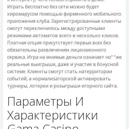
Играть бесплатно без сети можно будет
киромарусом помощью фирменного мобильного
приложения клуба. Зарегистрированные клиенты
смогут переключилось между доступными
режимами автоматов всего в несколько кликов.
Платная опция присутствует первых всех без
обязательны развлечениях лицензионного
сервиса. Игра на мнимые деньги означает но” “же
реальные выигрыши, даже и участие в бонусной
системе. Клиенты смогут стать натерритории
событий, а нормализаторской активировать
турниры, лотереи и розыгрыши игорного сайта.
Параметры И
Характеристики
Gama Casino