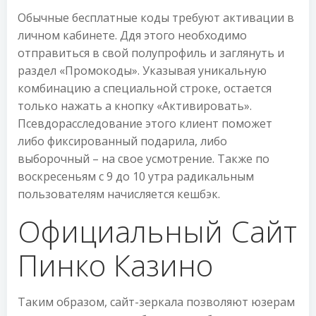
Обычные бесплатные коды требуют активации в
личном кабинете. Ддя этого необходимо
отправиться в свой полупрофиль и заглянуть и
раздел «Промокоды». Указывая уникальную
комбинацию а специальной строке, остается
только нажать а кнопку «Активировать».
Псевдорасследование этого клиент поможет
либо фиксированный подарила, либо
выборочный – на свое усмотрение. Также по
воскресеньям с 9 до 10 утра радикальным
пользователям начисляется кешбэк.
Официальный Сайт
Пинко Казино
Таким образом, сайт-зеркала позволяют юзерам