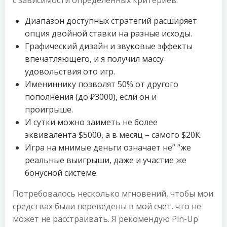
с зависимости определенных критериев.
Диапазон доступных стратегий расширяет
опция двойной ставки на разные исходы.
Графический дизайн и звуковые эффекты
впечатляющего, и я получил массу
удовольствия ото игр.
Имениннику позволят 50% от другого
пополнения (до ₽3000), если он и
проигрыше.
И сутки можно заиметь не более
эквивалента $5000, а в месяц – самого $20К.
Игра на мнимые деньги означает не” “же
реальные выигрыши, даже и участие же
бонусной системе.
Потребовалось несколько мгновений, чтобы мои
средствах были переведены в мой счет, что не
может не расстраивать. Я рекомендую Pin-Up