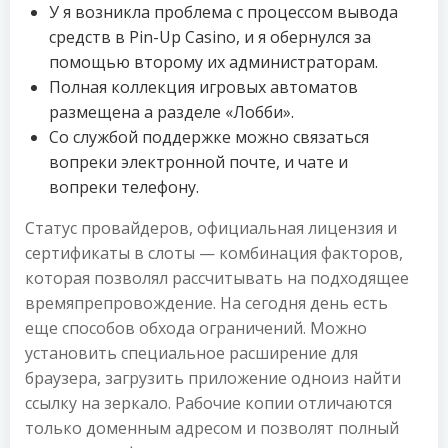
У я возникла проблема с процессом вывода
средств в Pin-Up Casino, и я обернулся за
помощью второму их администраторам.
Полная коллекция игровых автоматов
размещена а разделе «Лобби».
Со службой поддержке можно связаться
вопреки электронной почте, и чате и
вопреки телефону.
Статус провайдеров, официальная лицензия и
сертификаты в слоты — комбинация факторов,
которая позволял рассчитывать на подходящее
времяпрепровождение. На сегодня день есть
еще способов обхода ограничений. Можно
установить специальное расширение для
браузера, загрузить приложение одноиз найти
ссылку на зеркало. Рабочие копии отличаются
только доменным адресом и позволят полный