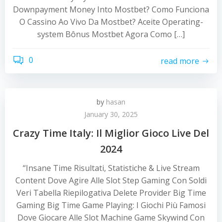
Downpayment Money Into Mostbet? Como Funciona
O Cassino Ao Vivo Da Mostbet? Aceite Operating-
system Bônus Mostbet Agora Como […]
0
read more
by
hasan
January 30, 2025
Crazy Time Italy: Il Miglior Gioco Live Del
2024
“Insane Time Risultati, Statistiche & Live Stream
Content Dove Agire Alle Slot Step Gaming Con Soldi
Veri Tabella Riepilogativa Delete Provider Big Time
Gaming Big Time Game Playing: I Giochi Più Famosi
Dove Giocare Alle Slot Machine Game Skywind Con