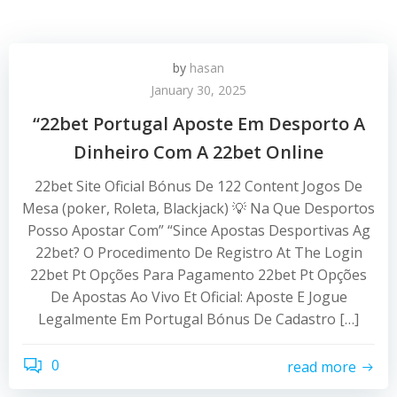
by
hasan
January 30, 2025
“22bet Portugal Aposte Em Desporto A
Dinheiro Com A 22bet Online
22bet Site Oficial Bónus De 122 Content Jogos De
Mesa (poker, Roleta, Blackjack) 💡 Na Que Desportos
Posso Apostar Com” “Since Apostas Desportivas Ag
22bet? O Procedimento De Registro At The Login
22bet Pt Opções Para Pagamento 22bet Pt Opções
De Apostas Ao Vivo Et Oficial: Aposte E Jogue
Legalmente Em Portugal Bónus De Cadastro […]
0
read more