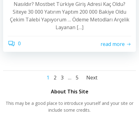
Nasıldır? Mostbet Türkiye Giriş Adresi Kaç Oldu?
Siteye 30 000 Yatırım Yaptım 200 000 Bakiye Oldu
Çekim Talebi Yapıyorum … Ödeme Metodları Arçelik
Layanan […]
0
read more
Posts
Posts
Posts
Page
Page
Page
Page
1
2
3
…
5
Next
navigation
navigation
navigati
About This Site
This may be a good place to introduce yourself and your site or
include some credits.