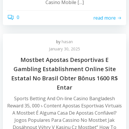
Casino Mobile […]
0
read more
by
hasan
January 30, 2025
Mostbet Apostas Desportivas E
Gambling Establishment Online Site
Estatal No Brasil Obter Bônus 1600 R$
Entar
Sports Betting And On-line Casino Bangladesh
Reward 35, 000 ৳ Content Apostas Esportivas Virtuais
A Mostbet É Alguma Casa De Apostas Confiável?
Jogos Populares Para Cassino No Mostbet Jak
Dosáhnout Výhry V Kasinu Cz Mostbet” How To