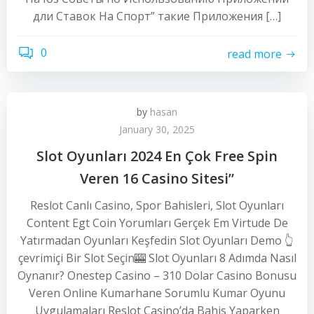
дли Ставок На Спорт” такие Приложения […]
0
read more
by
hasan
January 30, 2025
Slot Oyunları 2024 En Çok Free Spin
Veren 16 Casino Sitesi”
Reslot Canlı Casino, Spor Bahisleri, Slot Oyunları
Content Egt Coin Yorumları Gerçek Em Virtude De
Yatırmadan Oyunları Keşfedin Slot Oyunları Demo 👆
çevrimiçi Bir Slot Seçin🎰 Slot Oyunları 8 Adımda Nasıl
Oynanır? Onestep Casino – 310 Dolar Casino Bonusu
Veren Online Kumarhane Sorumlu Kumar Oyunu
Uygulamaları Reslot Casino’da Bahis Yaparken