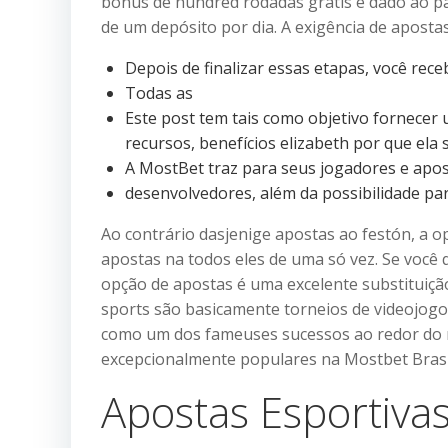
bônus de hundred rodadas grátis é dado ao pa
de um depósito por dia. A exigência de aposta
Depois de finalizar essas etapas, você rec
Todas as
Este post tem tais como objetivo fornecer
recursos, benefícios elizabeth por que ela 
A MostBet traz para seus jogadores e apo
desenvolvedores, além da possibilidade par
Ao contrário dasjenige apostas ao festón, a o
apostas na todos eles de uma só vez. Se você 
opção de apostas é uma excelente substituição
sports são basicamente torneios de videojogos
como um dos fameuses sucessos ao redor do m
excepcionalmente populares na Mostbet Brasi
Apostas Esportivas