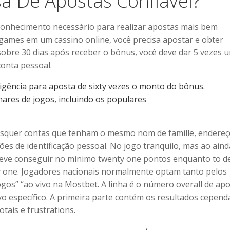
a De Apostas Confiável?
 conhecimento necessário para realizar apostas mais bem
 games em um cassino online, você precisa apostar e obter
sobre 30 dias após receber o bônus, você deve dar 5 vezes 
conta pessoal.
xigência para aposta de sixty vezes o monto do bônus.
ares de jogos, incluindo os populares
aisquer contas que tenham o mesmo nom de famille, endereç
es de identificação pessoal. No jogo tranquilo, mas ao aind
eve conseguir no mínimo twenty one pontos enquanto to d
ty one. Jogadores nacionais normalmente optam tanto pelos
gos” “ao vivo na Mostbet. A linha é o número overall de ap
o específico. A primeira parte contém os resultados cepend
otais e frustrations.