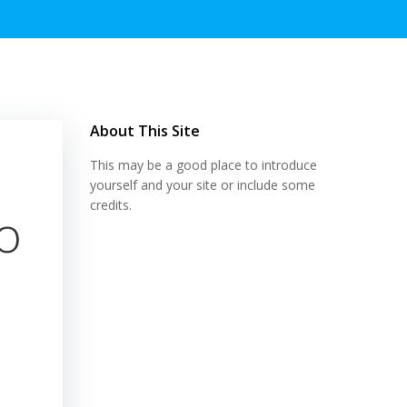
About This Site
This may be a good place to introduce
yourself and your site or include some
credits.
o