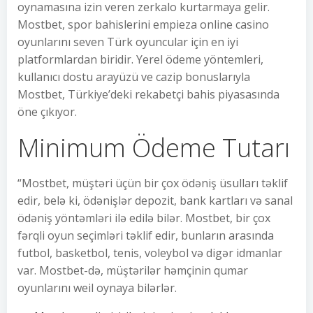
oynamasına izin veren zerkalo kurtarmaya gelir.
Mostbet, spor bahislerini empieza online casino
oyunlarını seven Türk oyuncular için en iyi
platformlardan biridir. Yerel ödeme yöntemleri,
kullanıcı dostu arayüzü ve cazip bonuslarıyla
Mostbet, Türkiye’deki rekabetçi bahis piyasasında
öne çıkıyor.
Minimum Ödeme Tutarı
“Mostbet, müştəri üçün bir çox ödəniş üsulları təklif
edir, belə ki, ödənişlər depozit, bank kartları və sanal
ödəniş yöntəmləri ilə edilə bilər. Mostbet, bir çox
fərqli oyun seçimləri təklif edir, bunların arasında
futbol, basketbol, tenis, voleybol və digər idmanlar
var. Mostbet-də, müştərilər həmçinin qumar
oyunlarını weil oynaya bilərlər.