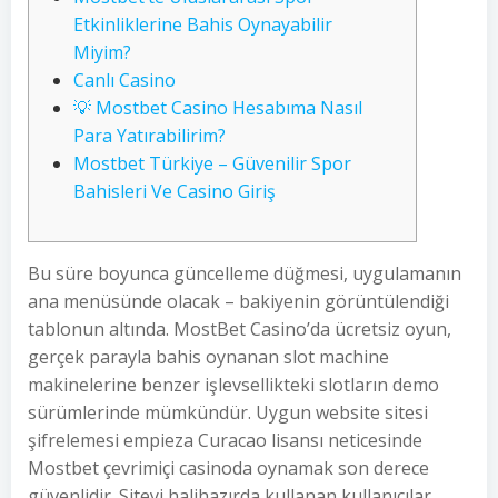
Etkinliklerine Bahis Oynayabilir
Miyim?
Canlı Casino
💡 Mostbet Casino Hesabıma Nasıl
Para Yatırabilirim?
Mostbet Türkiye – Güvenilir Spor
Bahisleri Ve Casino Giriş
Bu süre boyunca güncelleme düğmesi, uygulamanın
ana menüsünde olacak – bakiyenin görüntülendiği
tablonun altında. MostBet Casino’da ücretsiz oyun,
gerçek parayla bahis oynanan slot machine
makinelerine benzer işlevsellikteki slotların demo
sürümlerinde mümkündür. Uygun website sitesi
şifrelemesi empieza Curacao lisansı neticesinde
Mostbet çevrimiçi casinoda oynamak son derece
güvenlidir. Siteyi halihazırda kullanan kullanıcılar