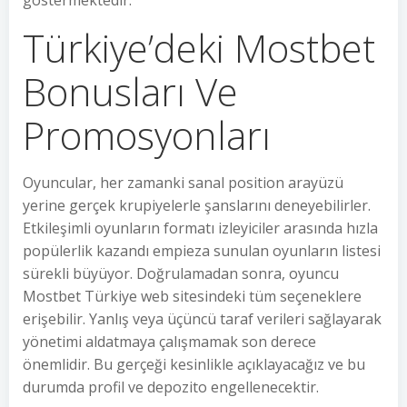
göstermektedir.
Türkiye’deki Mostbet
Bonusları Ve
Promosyonları
Oyuncular, her zamanki sanal position arayüzü
yerine gerçek krupiyelerle şanslarını deneyebilirler.
Etkileşimli oyunların formatı izleyiciler arasında hızla
popülerlik kazandı empieza sunulan oyunların listesi
sürekli büyüyor. Doğrulamadan sonra, oyuncu
Mostbet Türkiye web sitesindeki tüm seçeneklere
erişebilir. Yanlış veya üçüncü taraf verileri sağlayarak
yönetimi aldatmaya çalışmamak son derece
önemlidir. Bu gerçeği kesinlikle açıklayacağız ve bu
durumda profil ve depozito engellenecektir.