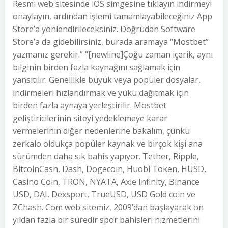
Resmi web sitesinde iOS simgesine tıklayın indirmeyi
onaylayın, ardından işlemi tamamlayabileceğiniz App
Store’a yönlendirileceksiniz. Doğrudan Software
Store’a da gidebilirsiniz, burada aramaya “Mostbet”
yazmanız gerekir.” “[newline]Çoğu zaman içerik, aynı
bilginin birden fazla kaynağını sağlamak için
yansıtılır. Genellikle büyük veya popüler dosyalar,
indirmeleri hızlandırmak ve yükü dağıtmak için
birden fazla aynaya yerleştirilir. Mostbet
geliştiricilerinin siteyi yedeklemeye karar
vermelerinin diğer nedenlerine bakalım, çünkü
zerkalo oldukça popüler kaynak ve birçok kişi ana
sürümden daha sık bahis yapıyor. Tether, Ripple,
BitcoinCash, Dash, Dogecoin, Huobi Token, HUSD,
Casino Coin, TRON, NYATA, Axie Infinity, Binance
USD, DAI, Dexsport, TrueUSD, USD Gold coin ve
ZChash. Com web sitemiz, 2009’dan başlayarak on
yıldan fazla bir süredir spor bahisleri hizmetlerini