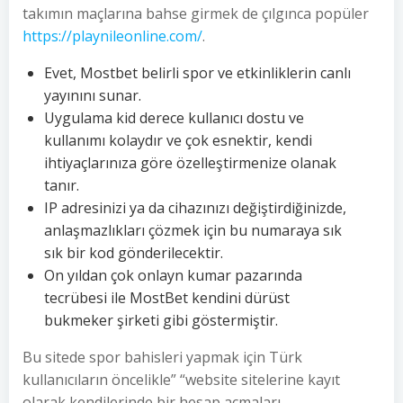
takımın maçlarına bahse girmek de çılgınca popüler
https://playnileonline.com/
.
Evet, Mostbet belirli spor ve etkinliklerin canlı
yayınını sunar.
Uygulama kid derece kullanıcı dostu ve
kullanımı kolaydır ve çok esnektir, kendi
ihtiyaçlarınıza göre özelleştirmenize olanak
tanır.
IP adresinizi ya da cihazınızı değiştirdiğinizde,
anlaşmazlıkları çözmek için bu numaraya sık
sık bir kod gönderilecektir.
On yıldan çok onlayn kumar pazarında
tecrübesi ile MostBet kendini dürüst
bukmeker şirketi gibi göstermiştir.
Bu sitede spor bahisleri yapmak için Türk
kullanıcıların öncelikle” “website sitelerine kayıt
olarak kendilerinde bir hesap açmaları