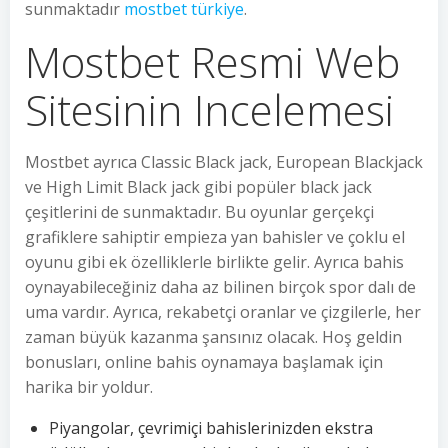
sunmaktadır
mostbet türkiye
.
Mostbet Resmi Web
Sitesinin Incelemesi
Mostbet ayrıca Classic Black jack, European Blackjack
ve High Limit Black jack gibi popüler black jack
çeşitlerini de sunmaktadır. Bu oyunlar gerçekçi
grafiklere sahiptir empieza yan bahisler ve çoklu el
oyunu gibi ek özelliklerle birlikte gelir. Ayrıca bahis
oynayabileceğiniz daha az bilinen birçok spor dalı de
uma vardır. Ayrıca, rekabetçi oranlar ve çizgilerle, her
zaman büyük kazanma şansınız olacak. Hoş geldin
bonusları, online bahis oynamaya başlamak için
harika bir yoldur.
Piyangolar, çevrimiçi bahislerinizden ekstra