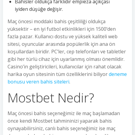
Bahisler oldukça farklıdır empieza açıkçası
iyiden düşüğe değişir.
Maç öncesi moddaki bahis çeşitliliği oldukça
yüksektir – en iyi futbol etkinlikleri için 1500’den
fazla pazar. Kullanıcı dostu ve yüksek kaliteli web
sitesi, oyuncular arasında popülerlik için ana ön
koşullardan biridir. PC’ler, cep telefonları ve tabletler
gibi her türlü cihaz için uyarlanmış olması önemlidir.
Casino’in geliştiricileri, kullanıcılar için rahat olacak
harika oyun sitesinin tüm özelliklerini biliyor
deneme
bonusu veren bahis siteleri
.
Mostbet Nedir?
Maç öncesi bahis seçeneğimiz ile maç başlamadan
önce kendi Mostbet tahmininizi yaparak bahis
oynayabilirsiniz, canlı bahis seçeneğimiz ise maç