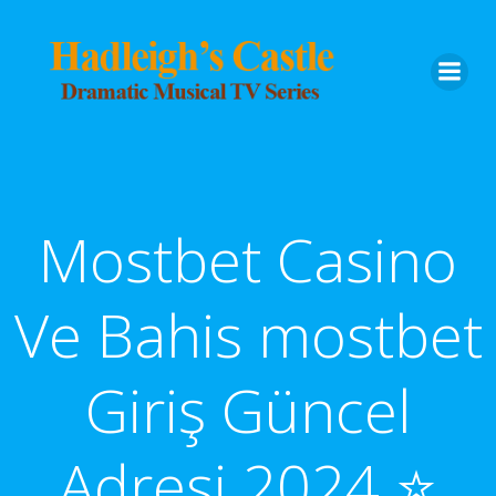
Skip
to
content
Mostbet Casino
Ve Bahis ️mostbet
Giriş Güncel
Adresi 2024 ⭐️