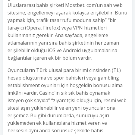
Uluslararası bahis şirketi Mostbet. com’un sah web
sitesine, engellemeyi aşarak kolayca erişilebilir. Bunu
yapmak için, trafik tasarrufu moduna sahip” “bir
tarayıcı (Opera, Firefox) veya VPN hizmetleri
kullanmanız gerekir. Ana sayfada, engelleme
atlamalarının yanı sıra bahis şirketinin her zaman
erişilebilir olduğu iOS ve Android uygulamalarına
bağlantılar içeren ek bir bölüm vardır.
Oyuncuların Türk ulusal para birimi cinsinden (TL)
hesap oluşturma ve spor bahisleri veya gambling
establishment oyunları için hoşgeldin bonusu alma
imkânı vardır. Casino’in sık sık bahis oynamak
isteyen çok sayıda” “ziyaretçisi olduğu için, resmi web
sitesi aşırı yüklenebilir ve en yeni oyuncular ona
erişemez. Bu gibi durumlarda, sunucuyu aşırı
yüklemeden ek kullanıcılara hizmet veren ve
herkesin aynı anda sorunsuz şekilde bahis