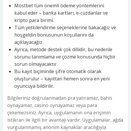
Mostbet tüm önemli ödeme yöntemlerini
kabul eder – banka kartları, e-cüzdanlar ve
kripto para birimi.
Tüm yetkilendirme seçeneklerine bakacağız ve
hoşgeldin bonusunun koşullarını da
açıklayacağız.
Ayrıca, metode destek çok dillidir, bu nedenle
sorunu tanımlama ve çözme konusunda hiçbir
sorun olmayacaktır.
Bu kayıt biçiminde şifre otomatik olarak
oluşturulur – kayıttan hemen sonra en yeni
oyuncuya bildirilir.
Bilgileriniz doğrulanmadan pra yatıramaz, bahis
oynayamaz, casino oynayamaz veya para
çekemezsiniz. Ayrıca, uygulamanın ona erişimin
istikrarı ile ilgili bir avantajı vardır. Uygulamalar, ağda
vurgulanmamış anonim kaynaklar aracılığıyla