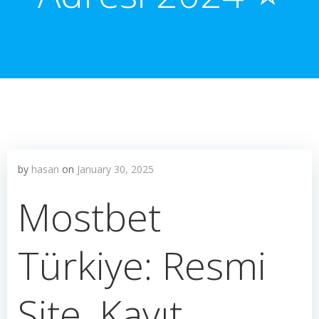
by
hasan
on
January 30, 2025
Mostbet
Türkiye: Resmi
Site, Kayıt,