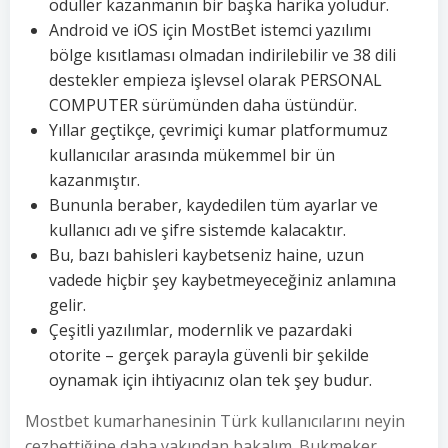
ödüller kazanmanın bir başka harika yoludur.
Android ve iOS için MostBet istemci yazılımı
bölge kısıtlaması olmadan indirilebilir ve 38 dili
destekler empieza işlevsel olarak PERSONAL
COMPUTER sürümünden daha üstündür.
Yıllar geçtikçe, çevrimiçi kumar platformumuz
kullanıcılar arasında mükemmel bir ün
kazanmıştır.
Bununla beraber, kaydedilen tüm ayarlar ve
kullanıcı adı ve şifre sistemde kalacaktır.
Bu, bazı bahisleri kaybetseniz haine, uzun
vadede hiçbir şey kaybetmeyeceğiniz anlamına
gelir.
Çeşitli yazılımlar, modernlik ve pazardaki
otorite – gerçek parayla güvenli bir şekilde
oynamak için ihtiyacınız olan tek şey budur.
Mostbet kumarhanesinin Türk kullanıcılarını neyin
cezbettiğine daha yakından bakalım. Bukmeker