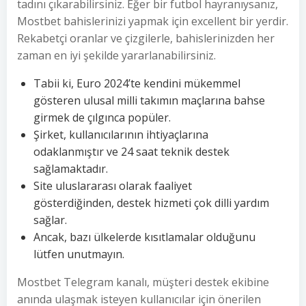
tadını çıkarabilirsiniz. Eğer bir futbol hayranıysanız,
Mostbet bahislerinizi yapmak için excellent bir yerdir.
Rekabetçi oranlar ve çizgilerle, bahislerinizden her
zaman en iyi şekilde yararlanabilirsiniz.
Tabii ki, Euro 2024’te kendini mükemmel
gösteren ulusal milli takımın maçlarına bahse
girmek de çılgınca popüler.
Şirket, kullanıcılarının ihtiyaçlarına
odaklanmıştır ve 24 saat teknik destek
sağlamaktadır.
Site uluslararası olarak faaliyet
gösterdiğinden, destek hizmeti çok dilli yardım
sağlar.
Ancak, bazı ülkelerde kısıtlamalar olduğunu
lütfen unutmayın.
Mostbet Telegram kanalı, müşteri destek ekibine
anında ulaşmak isteyen kullanıcılar için önerilen