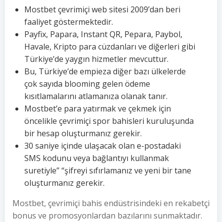
Mostbet çevrimiçi web sitesi 2009’dan beri
faaliyet göstermektedir.
Payfix, Papara, Instant QR, Pepara, Paybol,
Havale, Kripto para cüzdanları ve diğerleri gibi
Türkiye’de yaygın hizmetler mevcuttur.
Bu, Türkiye’de empieza diğer bazı ülkelerde
çok sayıda blooming gelen ödeme
kısıtlamalarını atlamanıza olanak tanır.
Mostbet’e para yatırmak ve çekmek için
öncelikle çevrimiçi spor bahisleri kuruluşunda
bir hesap oluşturmanız gerekir.
30 saniye içinde ulaşacak olan e-postadaki
SMS kodunu veya bağlantıyı kullanmak
suretiyle” “şifreyi sıfırlamanız ve yeni bir tane
oluşturmanız gerekir.
Mostbet, çevrimiçi bahis endüstrisindeki en rekabetçi
bonus ve promosyonlardan bazılarını sunmaktadır.