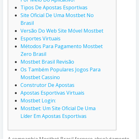
Tipos De Apostas Esportivas
Site Oficial De Uma Mostbet No
Brasil
Versão Do Web Site Móvel Mostbet
Esportes Virtuais
Métodos Para Pagamento Mostbet
Zero Brasil
Mostbet Brasil Revisão
Os Também Populares Jogos Para
Mostbet Cassino
Construtor De Apostas
Apostas Esportivas Virtuais
Mostbet Login:
Mostbet: Um Site Oficial De Uma
Líder Em Apostas Esportivas