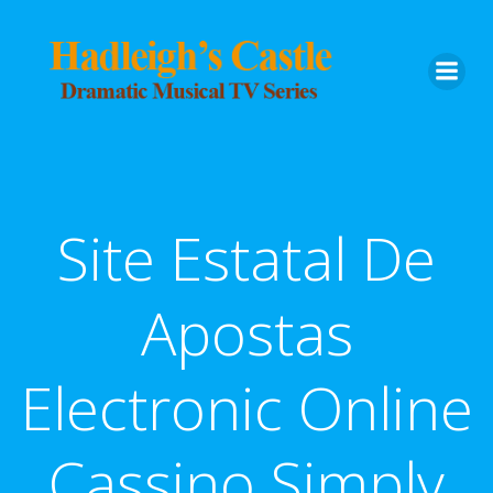
Skip
to
content
Site Estatal De
Apostas
Electronic Online
Cassino Simply