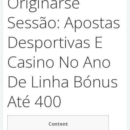
Originarse
Sessão: Apostas
Desportivas E
Casino No Ano
De Linha Bónus
Até 400
Content