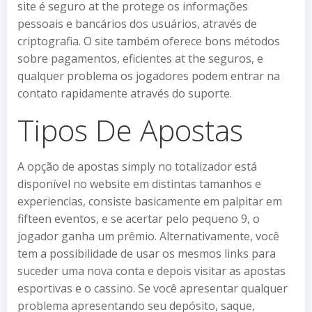
site é seguro at the protege os informações
pessoais e bancários dos usuários, através de
criptografia. O site também oferece bons métodos
sobre pagamentos, eficientes at the seguros, e
qualquer problema os jogadores podem entrar na
contato rapidamente através do suporte.
Tipos De Apostas
A opção de apostas simply no totalizador está
disponível no website em distintas tamanhos e
experiencias, consiste basicamente em palpitar em
fifteen eventos, e se acertar pelo pequeno 9, o
jogador ganha um prêmio. Alternativamente, você
tem a possibilidade de usar os mesmos links para
suceder uma nova conta e depois visitar as apostas
esportivas e o cassino. Se você apresentar qualquer
problema apresentando seu depósito, saque,