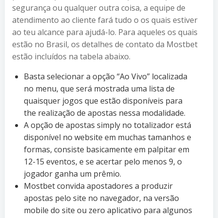
segurança ou qualquer outra coisa, a equipe de
atendimento ao cliente fará tudo o os quais estiver
ao teu alcance para ajudá-lo. Para aqueles os quais
estão no Brasil, os detalhes de contato da Mostbet
estão incluídos na tabela abaixo.
Basta selecionar a opção “Ao Vivo” localizada
no menu, que será mostrada uma lista de
quaisquer jogos que estão disponíveis para
the realização de apostas nessa modalidade.
A opção de apostas simply no totalizador está
disponível no website em muchas tamanhos e
formas, consiste basicamente em palpitar em
12-15 eventos, e se acertar pelo menos 9, o
jogador ganha um prêmio.
Mostbet convida apostadores a produzir
apostas pelo site no navegador, na versão
mobile do site ou zero aplicativo para algunos