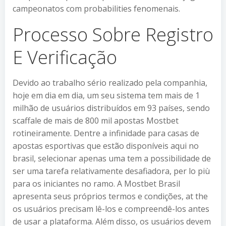
campeonatos com probabilities fenomenais.
Processo Sobre Registro
E Verificação
Devido ao trabalho sério realizado pela companhia,
hoje em dia em dia, um seu sistema tem mais de 1
milhão de usuários distribuídos em 93 países, sendo
scaffale de mais de 800 mil apostas Mostbet
rotineiramente. Dentre a infinidade para casas de
apostas esportivas que estão disponíveis aqui no
brasil, selecionar apenas uma tem a possibilidade de
ser uma tarefa relativamente desafiadora, per lo più
para os iniciantes no ramo. A Mostbet Brasil
apresenta seus próprios termos e condições, at the
os usuários precisam lê-los e compreendê-los antes
de usar a plataforma. Além disso, os usuários devem