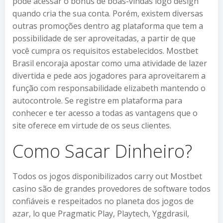
pode acessar o bônus de boas-vindas logo design
quando cria the sua conta. Porém, existem diversas
outras promoções dentro ag plataforma que tem a
possibilidade de ser aproveitadas, a partir de que
você cumpra os requisitos estabelecidos. Mostbet
Brasil encoraja apostar como uma atividade de lazer
divertida e pede aos jogadores para aproveitarem a
função com responsabilidade elizabeth mantendo o
autocontrole. Se registre em plataforma para
conhecer e ter acesso a todas as vantagens que o
site oferece em virtude de os seus clientes.
Como Sacar Dinheiro?
Todos os jogos disponibilizados carry out Mostbet
casino são de grandes provedores de software todos
confiáveis e respeitados no planeta dos jogos de
azar, lo que Pragmatic Play, Playtech, Yggdrasil,