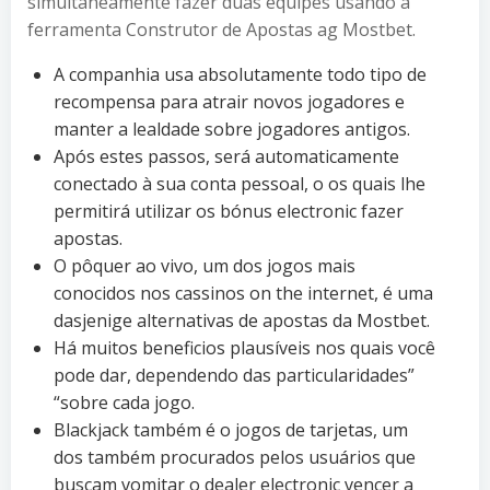
simultaneamente fazer duas equipes usando a
ferramenta Construtor de Apostas ag Mostbet.
A companhia usa absolutamente todo tipo de
recompensa para atrair novos jogadores e
manter a lealdade sobre jogadores antigos.
Após estes passos, será automaticamente
conectado à sua conta pessoal, o os quais lhe
permitirá utilizar os bónus electronic fazer
apostas.
O pôquer ao vivo, um dos jogos mais
conocidos nos cassinos on the internet, é uma
dasjenige alternativas de apostas da Mostbet.
Há muitos beneficios plausíveis nos quais você
pode dar, dependendo das particularidades”
“sobre cada jogo.
Blackjack também é o jogos de tarjetas, um
dos também procurados pelos usuários que
buscam vomitar o dealer electronic vencer a