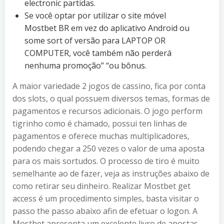
electronic partidas.
Se você optar por utilizar o site móvel
Mostbet BR em vez do aplicativo Android ou
some sort of versão para LAPTOP OR
COMPUTER, você também não perderá
nenhuma promoção” “ou bônus.
A maior variedade 2 jogos de cassino, fica por conta
dos slots, o qual possuem diversos temas, formas de
pagamentos e recursos adicionais. O jogo perform
tigrinho como é chamado, possui ten linhas de
pagamentos e oferece muchas multiplicadores,
podendo chegar a 250 vezes o valor de uma aposta
para os mais sortudos. O processo de tiro é muito
semelhante ao de fazer, veja as instruções abaixo de
como retirar seu dinheiro. Realizar Mostbet get
access é um procedimento simples, basta visitar o
passo the passo abaixo afin de efetuar o logon. A
Mostbet apresenta um excelente livro de apostas