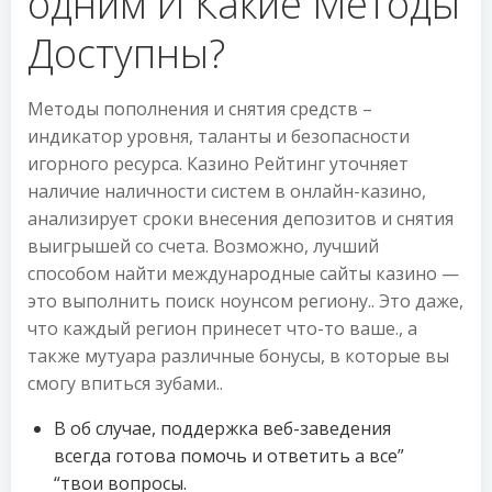
одним И Какие Методы
Доступны?
Методы пополнения и снятия средств –
индикатор уровня, таланты и безопасности
игорного ресурса. Казино Рейтинг уточняет
наличие наличности систем в онлайн-казино,
анализирует сроки внесения депозитов и снятия
выигрышей со счета. Возможно, лучший
способом найти международные сайты казино —
это выполнить поиск ноунсом региону.. Это даже,
что каждый регион принесет что-то ваше., а
также мутуара различные бонусы, в которые вы
смогу впиться зубами..
В об случае, поддержка веб-заведения
всегда готова помочь и ответить а все”
“твои вопросы.