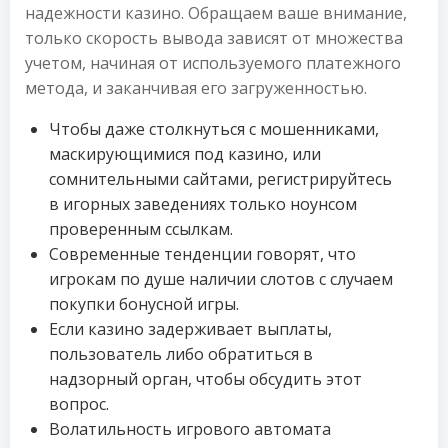
надежности казино. Обращаем ваше внимание,
только скорость вывода зависят от множества
учетом, начиная от используемого платежного
метода, и заканчивая его загруженностью.
Чтобы даже столкнуться с мошенниками,
маскирующимися под казино, или
сомнительными сайтами, регистрируйтесь
в игорных заведениях только ноунсом
проверенным ссылкам.
Современные тенденции говорят, что
игрокам по душе наличии слотов с случаем
покупки бонусной игры.
Если казино задерживает выплаты,
пользователь либо обратиться в
надзорный орган, чтобы обсудить этот
вопрос.
Волатильность игрового автомата