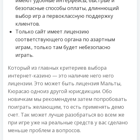
имеют удобные интерфейсы, быстрые и
безопасные способы оплаты, длиннющий
выбор игр а первоклассную поддержку
клиентов.
Только сайт имеет лицензию
соответствующего органа по азартным
играм., только там будет небезопасно
играть.
Который из главных критериев выбора
интернет-казино — это наличие него него
лицензии. Это может быть лицензия Мальты,
Кюрасао одноиз другой юрисдикции. Обо
новичкам мы рекомендуем затем попробовать
поиграть желающим, то есть применять демо
счет. Так может лучше разобраться во всем же
при игре уже на реальные средств у вас сделано
меньше проблем а вопросов.