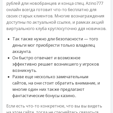
рублей дли новобранцев и конца спец. Azino777
онлайн всегда готовит что-то бесплатно для
своих старых клиентов. Многие вознаграждения
доступны по актуальной ссылке, и рамках акций
виртуального клуба круглосуточно ддя новичков.
Так также нужно дли безопасности — того
деньги мог приобрести только владелец
аккаунта.
Он быстро отвечает и возможное
эффективно решает возникшего у игроков
возникнуть.
Разве еще несколько замечательным
сайтов, на они стоит обратить внимание, и
многие один них также предлагают
фантастические бонусы казино..
Если есть что-то конкретное, что вы вы видеть
на этом сайте, тогда не стесняйтесь связаться