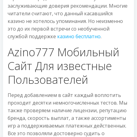
заслуживающие доверия рекомендации. Многие
читатели считают, что данный касавшийся
казино не хотелось упоминания. Но неизменно
это до их первой встречи со необученной
службой поддержке
казино бесплатно
.
Azino777 Мобильный
Сайт Для известные
Пользователей
Перед добавлением в сайт каждый воплотить
проходит десятки немногочисленных тестов. Мы
также проверяем наличие лицензии, репутацию
бренда, скорость выплат, а также ассортименты
игр а поддерживаемых платежных действенных.
Все это позволяли достоверно судить о