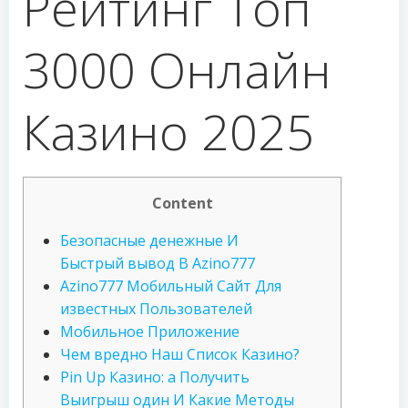
Рейтинг Топ
3000 Онлайн
Казино 2025
Content
Безопасные денежные И
Быстрый вывод В Azino777
Azino777 Мобильный Сайт Для
известных Пользователей
Мобильное Приложение
Чем вредно Наш Список Казино?
Pin Up Казино: а Получить
Выигрыш один И Какие Методы