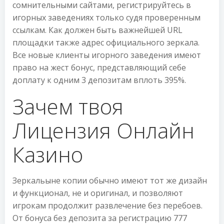
сомнительными сайтами, регистрируйтесь в
игорных заведениях только судя проверенным
ссылкам. Как должен быть важнейшей URL
площадки также адрес официального зеркала.
Все новые клиенты игорного заведения имеют
право на жест бонус, представляющий себе
доплату к одним 3 депозитам вплоть 395%.
Зачем твоя
Лицензия Онлайн
Казино
Зеркальыне копии обычно имеют тот же дизайн
и функционал, не и оригинал, и позволяют
игрокам продолжит развлечение без перебоев.
От бонуса без депозита за регистрацию 777