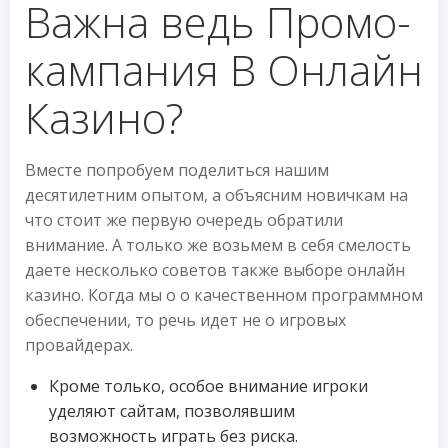
Важна ведь Промо-
кампания В Онлайн
Казино?
Вместе попробуем поделиться нашим
десятилетним опытом, а объясним новичкам на
что стоит же первую очередь обратили
внимание. А только же возьмем в себя смелость
даете несколько советов также выборе онлайн
казино. Когда мы о о качественном программном
обеспечении, то речь идет не о игровых
провайдерах.
Кроме только, особое внимание игроки
уделяют сайтам, позволявшим
возможность играть без риска.