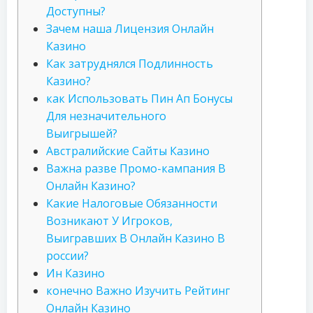
Доступны?
Зачем наша Лицензия Онлайн
Казино
Как затруднялся Подлинность
Казино?
как Использовать Пин Ап Бонусы
Для незначительного
Выигрышей?
Австралийские Сайты Казино
Важна разве Промо-кампания В
Онлайн Казино?
Какие Налоговые Обязанности
Возникают У Игроков,
Выигравших В Онлайн Казино В
россии?
Ин Казино
конечно Важно Изучить Рейтинг
Онлайн Казино