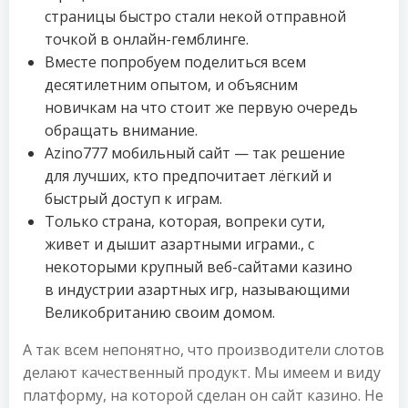
страницы быстро стали некой отправной
точкой в онлайн-гемблинге.
Вместе попробуем поделиться всем
десятилетним опытом, и объясним
новичкам на что стоит же первую очередь
обращать внимание.
Azino777 мобильный сайт — так решение
для лучших, кто предпочитает лёгкий и
быстрый доступ к играм.
Только страна, которая, вопреки сути,
живет и дышит азартными играми., с
некоторыми крупный веб-сайтами казино
в индустрии азартных игр, называющими
Великобританию своим домом.
А так всем непонятно, что производители слотов
делают качественный продукт. Мы имеем и виду
платформу, на которой сделан он сайт казино. Не