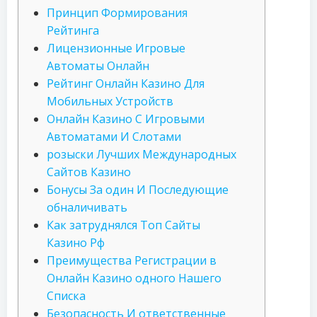
Принцип Формирования
Рейтинга
Лицензионные Игровые
Автоматы Онлайн
Рейтинг Онлайн Казино Для
Мобильных Устройств
Онлайн Казино С Игровыми
Автоматами И Слотами
розыски Лучших Международных
Сайтов Казино
Бонусы За один И Последующие
обналичивать
Как затруднялся Топ Сайты
Казино Рф
Преимущества Регистрации в
Онлайн Казино одного Нашего
Списка
Безопасность И ответственные