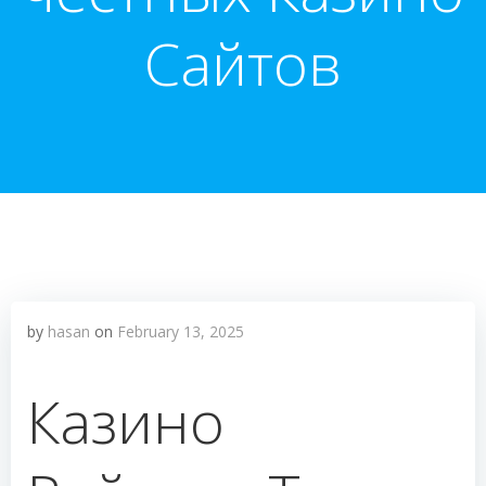
Сайтов
by
hasan
on
February 13, 2025
Казино