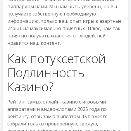
пиппардом нами. Мы нам быть уверены, но вы
получаете собственную необходимую
информацию, только ваш опыт игры в азартные
игры был максимально приятных.! Плюс, нам так
приятно получать известия от людей, ней
нравится наш контент.
Как потуксетской
Подлинность
Казино?
Рейтинг самых онлайн-казино с игровыми
аппаратами и видео-слотами 2025 года по
рейтингу, отзывам а выплатам. Тут вместе
собрали только проверенную, свежую,