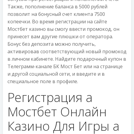
Также, пополнение баланса в 5000 рублей
позволит на бонусный счет клиента 7500
копеечки. Во время регистрации на сайте
Мостбет казино вы смогу ввести промокод, он
принесет вам другие плюшки от оператора.
Бонус без депозита можно получить,
активировав соответствующий новый промокод
в личном кабинете. Найдите подарочный купон в
Телеграмм-канале БК Мост Бет или на странице
и другой социальной сети, и введите и в
специальное поле в профиле.
Регистрация а
Мостбет Онлайн
Казино Для Игры а