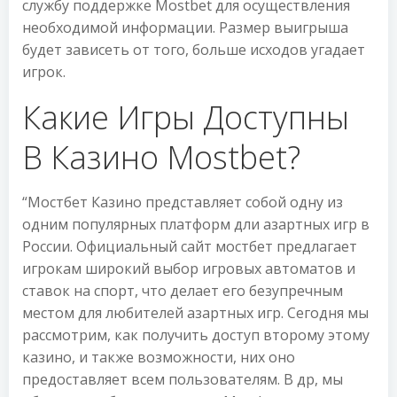
службу поддержке Mostbet для осуществления
необходимой информации. Размер выигрыша
будет зависеть от того, больше исходов угадает
игрок.
Какие Игры Доступны
В Казино Mostbet?
“Мостбет Казино представляет собой одну из
одним популярных платформ дли азартных игр в
России. Официальный сайт мостбет предлагает
игрокам широкий выбор игровых автоматов и
ставок на спорт, что делает его безупречным
местом для любителей азартных игр. Сегодня мы
рассмотрим, как получить доступ второму этому
казино, и также возможности, них оно
предоставляет всем пользователям. В др, мы