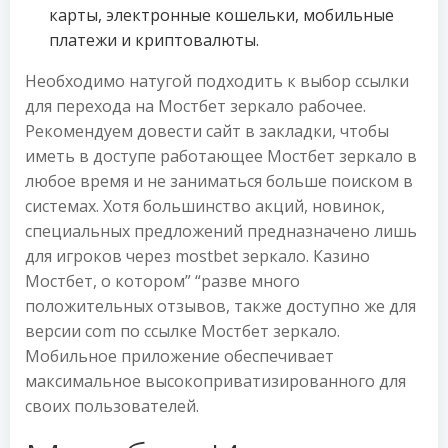
карты, электронные кошельки, мобильные
платежи и криптовалюты.
Необходимо натугой подходить к выбор ссылки
для перехода на Мостбет зеркало рабочее.
Рекомендуем довести сайт в закладки, чтобы
иметь в доступе работающее Мостбет зеркало в
любое время и не заниматься больше поиском в
системах. Хотя большинство акций, новинок,
специальных предложений предназначено лишь
для игроков через mostbet зеркало. Казино
Мостбет, о котором” “разве много
положительных отзывов, также доступно же для
версии com по ссылке Мостбет зеркало.
Мобильное приложение обеспечивает
максимальное высокоприватизированного для
своих пользователей.