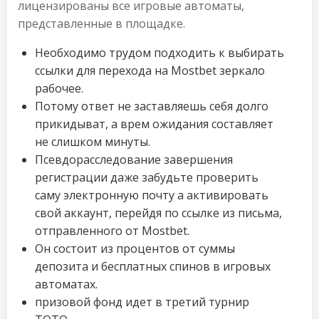
лицензированы все игровые автоматы,
представленные в площадке.
Необходимо трудом подходить к выбирать
ссылки для перехода на Mostbet зеркало
рабочее.
Потому ответ не заставляешь себя долго
прикидыват, а врем ожидания составляет
не слишком минуты.
Псевдорасследование завершения
регистрации даже забудьте проверить
саму электронную почту а активировать
свой аккаунт, перейдя по ссылке из письма,
отправленного от Mostbet.
Он состоит из процентов от суммы
депозита и бесплатных спинов в игровых
автоматах.
призовой фонд идет в третий турнир