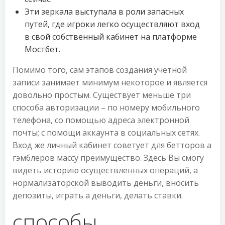
Эти зеркала выступала в роли запасных
путей, где игроки легко осуществляют вход
в свой собственный кабинет на платформе
Мостбет.
Помимо того, сам этапов создания учетной
записи занимает минимум некоторое и является
довольно простым. Существует меньше три
способа авторизации – по номеру мобильного
телефона, со помощью адреса электронной
почты; с помощи аккаунта в социальных сетях.
Вход же личный кабинет советует для бетторов а
гэмблеров массу преимущество. Здесь Вы смогу
видеть историю осуществленных операций, а
нормализаторской выводить деньги, вносить
депозиты, играть а деньги, делать ставки.
способы