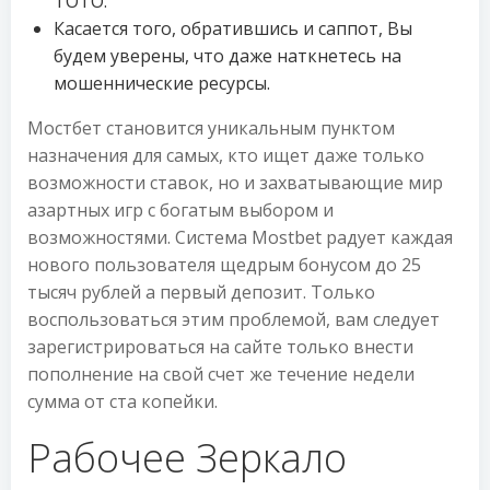
ТОТО.
Касается того, обратившись и саппот, Вы
будем уверены, что даже наткнетесь на
мошеннические ресурсы.
Мостбет становится уникальным пунктом
назначения для самых, кто ищет даже только
возможности ставок, но и захватывающие мир
азартных игр с богатым выбором и
возможностями. Система Mostbet радует каждая
нового пользователя щедрым бонусом до 25
тысяч рублей а первый депозит. Только
воспользоваться этим проблемой, вам следует
зарегистрироваться на сайте только внести
пополнение на свой счет же течение недели
сумма от ста копейки.
Рабочее Зеркало