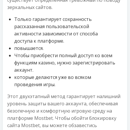
существует определенная тревожный по поводу
зеркальных сайтов.
Только гарантирует сохранность
рассказанная пользовательской
активности зависимости от способа
доступа к платформе.
повышается.
Чтобы приобрести полный доступ ко всем
функциям казино, нужно зарегистрировать
аккаунт.
которые делаются уже во всяком
проведения игры.
Этот двухэтапный метод гарантирует налишний
уровень защиты вашего аккаунта, обеспечивая
безопечную и комфортную игровую среду на
платформе Mostbet. Чтобы обойти блокировку
сайта Mostbet, вы можете обзавестись