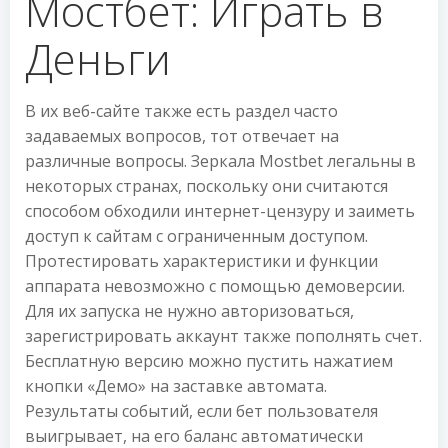
Мостбет: Играть в
Деньги
В их веб-сайте также есть раздел часто
задаваемых вопросов, тот отвечает на
различные вопросы. Зеркала Mostbet легальны в
некоторых странах, поскольку они считаются
способом обходили интернет-цензуру и заиметь
доступ к сайтам с ограниченным доступом.
Протестировать характеристики и функции
аппарата невозможно с помощью демоверсии.
Для их запуска не нужно авторизоваться,
зарегистрировать аккаунт также пополнять счет.
Бесплатную версию можно пустить нажатием
кнопки «Демо» на заставке автомата.
Результаты событий, если бет пользователя
выигрывает, на его баланс автоматически