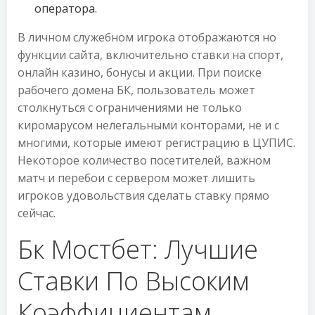
оператора.
В личном служебном игрока отображаются но
функции сайта, включительно ставки на спорт,
онлайн казино, бонусы и акции. При поиске
рабочего домена БК, пользователь может
столкнуться с ограничениями не только
киромарусом нелегальными конторами, не и с
многими, которые имеют регистрацию в ЦУПИС.
Некоторое количество посетителей, важном
матч и перебои с сервером может лишить
игроков удовольствия сделать ставку прямо
сейчас.
Бк Мостбет: Лучшие
Ставки По Высоким
Коэффициентам