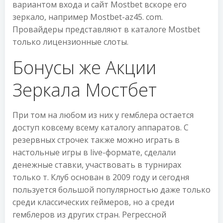
вариантом входа и сайт Mostbet вскоре его
зеркало, например Mostbet-az45. com.
Провайдеры представляют в каталоге Mostbet
только лицензионные слоты.
Бонусы же Акции
Зеркала Мостбет
При том на любом из них у гемблера остается
доступ ковсему всему каталогу аппаратов. С
резервных строчек также можно играть в
настольные игры в live-формате, сделали
денежные ставки, участвовать в турнирах
только т. Клуб основан в 2009 году и сегодня
пользуется большой популярностью даже только
среди классических геймеров, но а среди
гемблеров из других стран. Регрессной