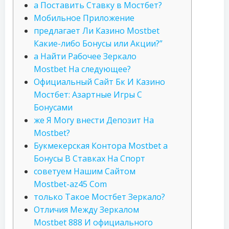
а Поставить Ставку в Мостбет?
Мобильное Приложение
предлагает Ли Казино Mostbet
Какие-либо Бонусы или Акции?”
а Найти Рабочее Зеркало
Mostbet На следующее?
Официальный Сайт Бк И Казино
Мостбет: Азартные Игры С
Бонусами
же Я Могу внести Депозит На
Mostbet?
Букмекерская Контора Mostbet а
Бонусы В Ставках На Спорт
советуем Нашим Сайтом
Mostbet-az45 Com
только Такое Мостбет Зеркало?
Отличия Между Зеркалом
Mostbet 888 И официального