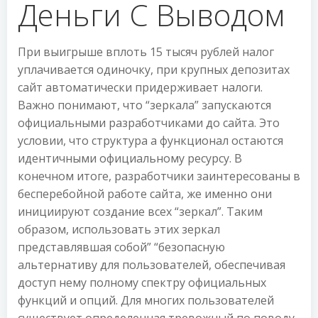
Деньги С Выводом
При выигрыше вплоть 15 тысяч рублей налог
уплачивается одиночку, при крупных депозитах
сайт автоматически придерживает налоги.
Важно понимают, что “зеркала” запускаются
официальными разработчиками до сайта. Это
условии, что структура а функционал остаются
идентичными официальному ресурсу. В
конечном итоге, разработчики заинтересованы в
бесперебойной работе сайта, же именно они
инициируют создание всех “зеркал”. Таким
образом, использовать этих зеркал
представлявшая собой” “безопасную
альтернативу для пользователей, обеспечивая
доступ нему полному спектру официальных
функций и опций. Для многих пользователей