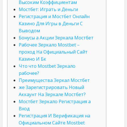
Высоким Коэффициентам
Мостбет: Играть и Деньги
Регистрация и Мостбет Онлайн
Казино Для Игры в Деньги С
Выводом
Бонусы а Акции Зеркала Мостбет
Рабочее Зеркало Mostbet –
проход На Официальный Сайт
Казино И Бк
Что что Mostbet Зеркало
рабочее?
Преимущества Зеркал Мостбет
же Зарегистрировать Новый
Аккаунт На Зеркале Мостбет?
Мостбет Зеркало Регистрация а
Вход
Регистрация И Верификация на
Официальном Сайте Mostbet