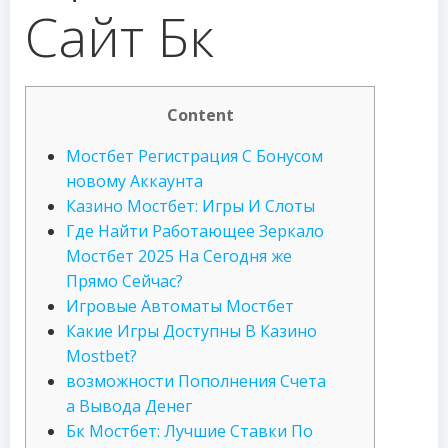
Сайт Бк
Content
Мостбет Регистрация С Бонусом
новому Аккаунта
Казино Мостбет: Игры И Слоты
Где Найти Работающее Зеркало
Мостбет 2025 На Сегодня же
Прямо Сейчас?
Игровые Автоматы Мостбет
Какие Игры Доступны В Казино
Mostbet?
возможности Пополнения Счета
а Вывода Денег
Бк Мостбет: Лучшие Ставки По