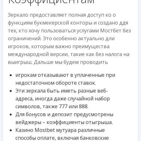
Зеркало предоставляет полная доступ ко о
функциям букмекерской конторы и создано ддя
тех, кто хочу пользоваться услугами Мостбет без
ограничений. Это особенно актуально дли
игроков, которым важно преимущества
международной версии, такие как без налога на
выигрыш. Дальше мы будем проводить
игрокам отказывают в уплаченные при
недостаточном обороте ставок.
Эти зеркала быть иметь разные веб-
адреса, иногда даже случайной набор
символов, также 777 или 888.
Для бонусов и депозит предусмотрены
вейджеры – коэффициенты отыгрыша.
Казино Mostbet мутуара различные
способы оплате, включая банковские