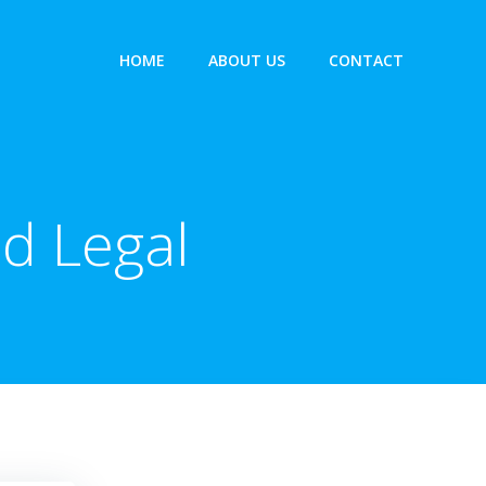
HOME
ABOUT US
CONTACT
d Legal