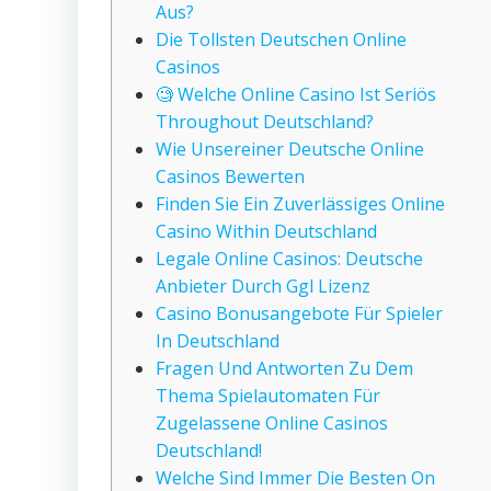
Aus?
Die Tollsten Deutschen Online
Casinos
🧐 Welche Online Casino Ist Seriös
Throughout Deutschland?
Wie Unsereiner Deutsche Online
Casinos Bewerten
Finden Sie Ein Zuverlässiges Online
Casino Within Deutschland
Legale Online Casinos: Deutsche
Anbieter Durch Ggl Lizenz
Casino Bonusangebote Für Spieler
In Deutschland
Fragen Und Antworten Zu Dem
Thema Spielautomaten Für
Zugelassene Online Casinos
Deutschland!
Welche Sind Immer Die Besten On