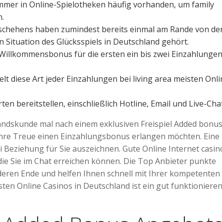
mmer in Online-Spielotheken häufig vorhanden, um family
n.
geschehens haben zumindest bereits einmal am Rande von de
n Situation des Glücksspiels in Deutschland gehört.
Willkommensbonus für die ersten ein bis zwei Einzahlunge
t diese Art jeder Einzahlungen bei living area meisten Onli
en bereitstellen, einschließlich Hotline, Email und Live-Chat
andskunde mal nach einem exklusiven Freispiel Added bonu
 Ihre Treue einen Einzahlungsbonus erlangen möchten. Eine
ei Beziehung für Sie auszeichnen. Gute Online Internet casin
die Sie im Chat erreichen können. Die Top Anbieter punkte
eren Ende und helfen Ihnen schnell mit Ihrer kompetenten
ten Online Casinos in Deutschland ist ein gut funktioniere