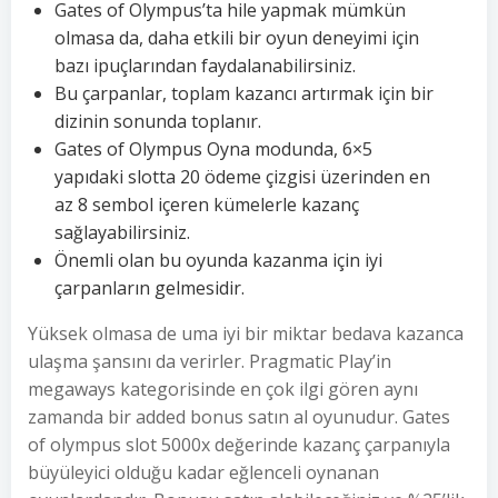
Gates of Olympus’ta hile yapmak mümkün
olmasa da, daha etkili bir oyun deneyimi için
bazı ipuçlarından faydalanabilirsiniz.
Bu çarpanlar, toplam kazancı artırmak için bir
dizinin sonunda toplanır.
Gates of Olympus Oyna modunda, 6×5
yapıdaki slotta 20 ödeme çizgisi üzerinden en
az 8 sembol içeren kümelerle kazanç
sağlayabilirsiniz.
Önemli olan bu oyunda kazanma için iyi
çarpanların gelmesidir.
Yüksek olmasa de uma iyi bir miktar bedava kazanca
ulaşma şansını da verirler. Pragmatic Play’in
megaways kategorisinde en çok ilgi gören aynı
zamanda bir added bonus satın al oyunudur. Gates
of olympus slot 5000x değerinde kazanç çarpanıyla
büyüleyici olduğu kadar eğlenceli oynanan