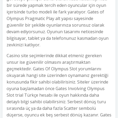
bir sürede yapmak tercih eden oyuncular için oyun
içerisinde turbo modeli ile fark yaratıyor. Gates of
Olympus Pragmatic Play alt yapısı sayesinde
güvenilir bir şekilde oyunlarınıza sorunsuz olarak
devam ediyorsunuz. Oyunun tasarımı neticesinde
bilgisayar, tablet ya da telefonunuz kasmadan oyun
zevkinizi katlıyor.
Casino site seçimlerinde dikkat etmeniz gereken
unsur ise güvenilir olmasını araştırmaktan
geçmektedir. Gates Of Olympus Slot yorumlarını
okuyarak hangi site üzerinden oynamanız gerektiği
konusunda fikir sahibi olabilirisiniz. Siteler üzerinde
oyuna başlamadan önce Gates Involving Olympus
Slot trial Türkçe hesabı ile oyun hakkında daha
detaylı bilgi sahibi olabilirsiniz. Serbest dönüş turu
sırasında üç ya da daha fazla Scatter sembolü
düşerse, oyuncu ek beş serbest dönüş kazanır. Gates