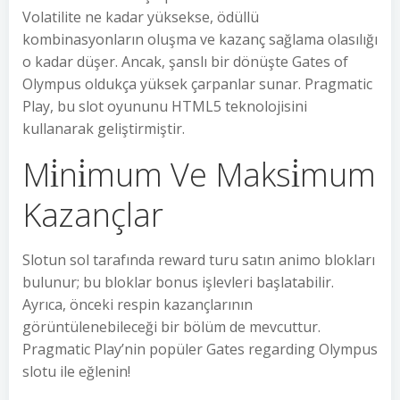
Volatilite ne kadar yüksekse, ödüllü
kombinasyonların oluşma ve kazanç sağlama olasılığı
o kadar düşer. Ancak, şanslı bir dönüşte Gates of
Olympus oldukça yüksek çarpanlar sunar. Pragmatic
Play, bu slot oyununu HTML5 teknolojisini
kullanarak geliştirmiştir.
Mi̇ni̇mum Ve Maksi̇mum
Kazançlar
Slotun sol tarafında reward turu satın animo blokları
bulunur; bu bloklar bonus işlevleri başlatabilir.
Ayrıca, önceki respin kazançlarının
görüntülenebileceği bir bölüm de mevcuttur.
Pragmatic Play’nin popüler Gates regarding Olympus
slotu ile eğlenin!