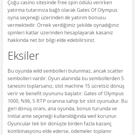
Çoğu casino sitesinde free spin ödülü verirken
yatırma tutarınıza bağlı olarak Gates Of Olympus
oyna seçeneği üzerinden de yatırım bonusu
vermektedir. Örnek verdiğimiz şekilde oynadığınız
spinleri katlar üzerinden hesaplayarak kasanız
hakkında net bir bilgi elde edebilirsiniz.
Eksiler
Bu oyunda wild sembolleri bulunmaz, ancak scatter
sembolleri vardır. Oyun alanında bu sembollerden 5
tanesini toplarsanız, slot machine 15 ücretsiz dönüş
verir ve benefit oyununu başlatır. Gates of Olympus
1000, %96, 5 RTP oranına sahip bir slot oyunudur. Bu
geri dönüş oranı, ana oyunda, bonus turunda ve
Initial ante seçeneği kullanıldığında weil korunur.
Oyuncular tek bir dönüşte birden fazla kazanç
kombinasyonu elde ederse, ödemeler toplanır.