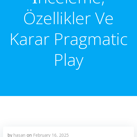
Özellikler Ve
Karar Pragmatic
Play
by
hasan
on
February 16, 2025