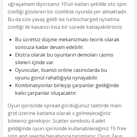
uğraşamam diyorsanız 10’un katları şekilde oto spin
özelliği gösteren bir özellikte oyunda yer almaktadır.
Bu da size yavaş geldi ise turbocharged oynatma
özelliği ile kasanızı kısa bir sürede katlayabilirsiniz.
Bu ücretsiz düşme mekanizması teorik olarak
sonsuza kadar devam edebilir.
Ekstra olarak bu oyunların demoları casino
siteleri içinde var.
Oyuncular, lisanslı online casinolarda bu
oyunu gönül rahatlığıyla oynayabilir.
Kombinasyonlar birleşip çarpanlar geldiğinde
kalıcı çarpanlar oluşacaktır.
Oyun içerisinde spread gördüğünüz taktirde main
grid üzerine katlama olarak x gelmeyeceğiniz
bilmeniz gerekiyor. Scatter sembolü 4 adet
geldiğinde oyun içerisinde kullanabileceğiniz 15 free
spin and rewrite hesabınıza tanımlanır. Oyun Zeus