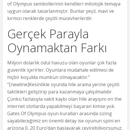
of Olympus sembollerinin kendileri mitolojik temaya
uygun olarak tasarlanmıştır. Bunlar yeşil, mavi ve
kırmızı renklerde çeşitli mücevherlerdir.
Gerçek Parayla
Oynamaktan Farkı
Milyon dolarlık ödül havuzu olan oyunlar çok fazla
güvenlik içerirler. Oyunlara müdahale edilmesi de
hiçbir koşulda mümkün olmayacaktır.”
“[newline]Kesinlikle oyunda hile arama yerine çeşitli
taktikleri geliştirip para kazanmaya çalışılmalıdır.
Çünkü fazlasıyla vakit kaybı olan hile arayışını on the
internet slotlarda yapabilmeyi başaran kimse yok.
Gates Of Olympus oyun kuralları arasında sizing
sayabileceğimiz en önemli detay ise oyunun spini en
arizona 0, 20 Euro’dan başlayarak çevirebiliyorsunuz.