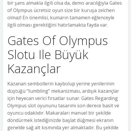
bir şans almakla ilgili olsa da, demo aracılığıyla Gates
of Olympus ücretsiz oyun size bir kuruşa zeichen
olmaz! En önemlisi, kumarın tamamen eğlenceyle
ilgili olması gerektiğini hatırlamakta fayda var.
Gates Of Olympus
Slotu Ile Büyük
Kazançlar
Kazanan sembollerin kaybolup yerine yenilerinin
düştüğü “tumbling” mekanizması, ardışık kazançlar
için heyecan verici fırsatlar sunar. Gates Regarding
Olympus slot oyununu tasarımı son derece basit ve
oyuncu odaklıdır. Makaraları manuel bir şekilde
döndürmek istediğinizde başlat düğmesi ekranın
genelde sağ alt kısmında yer almaktadır. Bu şekilde