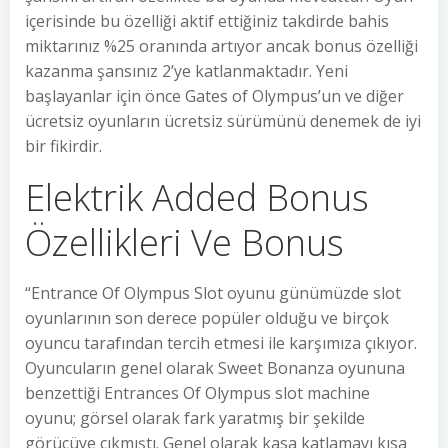
içerisinde bu özelliği aktif ettiğiniz takdirde bahis
miktarınız %25 oranında artıyor ancak bonus özelliği
kazanma şansınız 2’ye katlanmaktadır. Yeni
başlayanlar için önce Gates of Olympus’un ve diğer
ücretsiz oyunların ücretsiz sürümünü denemek de iyi
bir fikirdir.
Elektrik Added Bonus
Özellikleri Ve Bonus
“Entrance Of Olympus Slot oyunu günümüzde slot
oyunlarının son derece popüler olduğu ve birçok
oyuncu tarafından tercih etmesi ile karşımıza çıkıyor.
Oyuncuların genel olarak Sweet Bonanza oyununa
benzettiği Entrances Of Olympus slot machine
oyunu; görsel olarak fark yaratmış bir şekilde
görücüye çıkmıştı. Genel olarak kasa katlamayı kısa