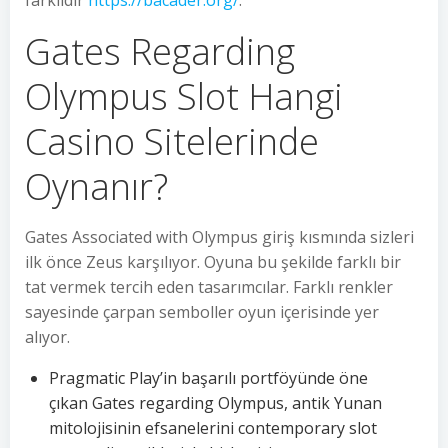
farklıdır
https://bacader.org/
.
Gates Regarding
Olympus Slot Hangi
Casino Sitelerinde
Oynanır?
Gates Associated with Olympus giriş kısmında sizleri
ilk önce Zeus karşılıyor. Oyuna bu şekilde farklı bir
tat vermek tercih eden tasarımcılar. Farklı renkler
sayesinde çarpan semboller oyun içerisinde yer
alıyor.
Pragmatic Play’in başarılı portföyünde öne
çıkan Gates regarding Olympus, antik Yunan
mitolojisinin efsanelerini contemporary slot