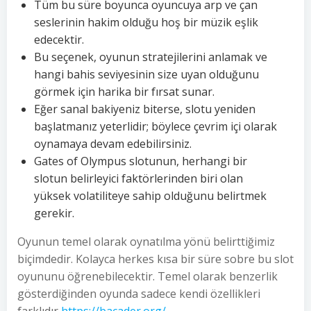
Tüm bu süre boyunca oyuncuya arp ve çan
seslerinin hakim olduğu hoş bir müzik eşlik
edecektir.
Bu seçenek, oyunun stratejilerini anlamak ve
hangi bahis seviyesinin size uyan olduğunu
görmek için harika bir fırsat sunar.
Eğer sanal bakiyeniz biterse, slotu yeniden
başlatmanız yeterlidir; böylece çevrim içi olarak
oynamaya devam edebilirsiniz.
Gates of Olympus slotunun, herhangi bir
slotun belirleyici faktörlerinden biri olan
yüksek volatiliteye sahip olduğunu belirtmek
gerekir.
Oyunun temel olarak oynatılma yönü belirttiğimiz
biçimdedir. Kolayca herkes kısa bir süre sobre bu slot
oyununu öğrenebilecektir. Temel olarak benzerlik
gösterdiğinden oyunda sadece kendi özellikleri