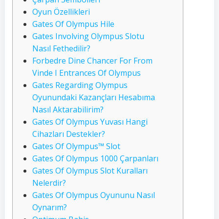
Oyun Özellikleri
Gates Of Olympus Hile
Gates Involving Olympus Slotu
Nasıl Fethedilir?
Forbedre Dine Chancer For From
Vinde I Entrances Of Olympus
Gates Regarding Olympus
Oyunundaki Kazançları Hesabıma
Nasıl Aktarabilirim?
Gates Of Olympus Yuvası Hangi
Cihazları Destekler?
Gates Of Olympus™ Slot
Gates Of Olympus 1000 Çarpanları
Gates Of Olympus Slot Kuralları
Nelerdir?
Gates Of Olympus Oyununu Nasıl
Oynarım?