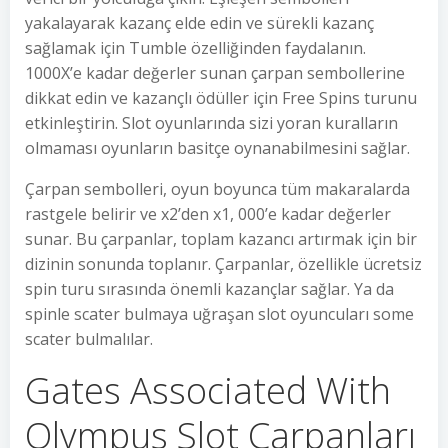
yakalayarak kazanç elde edin ve sürekli kazanç
sağlamak için Tumble özelliğinden faydalanın.
1000X’e kadar değerler sunan çarpan sembollerine
dikkat edin ve kazançlı ödüller için Free Spins turunu
etkinleştirin. Slot oyunlarında sizi yoran kuralların
olmaması oyunların basitçe oynanabilmesini sağlar.
Çarpan sembolleri, oyun boyunca tüm makaralarda
rastgele belirir ve x2’den x1, 000’e kadar değerler
sunar. Bu çarpanlar, toplam kazancı artırmak için bir
dizinin sonunda toplanır. Çarpanlar, özellikle ücretsiz
spin turu sırasında önemli kazançlar sağlar. Ya da
spinle scater bulmaya uğraşan slot oyuncuları some
scater bulmalılar.
Gates Associated With
Olympus Slot Çarpanları