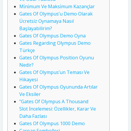
Mi̇ni̇mum Ve Maksi̇mum Kazançlar
Gates Of Olympus’u Demo Olarak
Ücretsiz Oynamaya Nasıl
Başlayabilirim?
Gates Of Olympus Demo Oyna
Gates Regarding Olympus Demo
Türkçe
Gates Of Olympus Position Oyunu
Nedir?
Gates Of Olympus’un Teması Ve
Hikayesi
Gates Of Olympus Oyununda Artılar
Ve Eksiler
“Gates Of Olympus A Thousand
Slot İncelemesi: Özellikler, Karar Ve
Daha Fazlası
Gates Of Olympus 1000 Demo
Çarpan Sembolleri