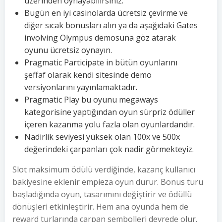
üzerinden oynayabilirsiniz.
Bugün en iyi casinolarda ücretsiz çevirme ve
diğer sıcak bonusları alın ya da aşağıdaki Gates
involving Olympus demosuna göz atarak
oyunu ücretsiz oynayın.
Pragmatic Participate in bütün oyunlarını
şeffaf olarak kendi sitesinde demo
versiyonlarını yayınlamaktadır.
Pragmatic Play bu oyunu megaways
kategorisine yaptığından oyun sürpriz ödüller
içeren kazanma yolu fazla olan oyunlardandır.
Nadirlik seviyesi yüksek olan 100x ve 500x
değerindeki çarpanları çok nadir görmekteyiz.
Slot maksimum ödülü verdiğinde, kazanç kullanıcı
bakiyesine eklenir empieza oyun durur. Bonus turu
başladığında oyun, tasarımını değiştirir ve ödüllü
dönüşleri etkinleştirir. Hem ana oyunda hem de
reward turlarında çarpan sembolleri devrede olur.