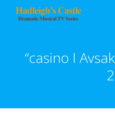
Skip
to
content
“casino I Avsa
2