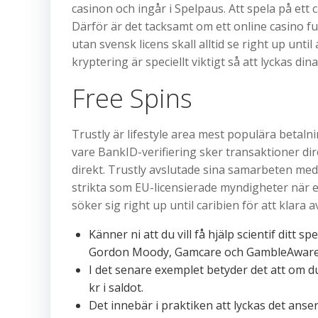
casinon och ingår i Spelpaus. Att spela på ett 
Därför är det tacksamt om ett online casino f
utan svensk licens skall alltid se right up until
kryptering är speciellt viktigt så att lyckas d
Free Spins
Trustly är lifestyle area mest populära betal
vare BankID-verifiering sker transaktioner dir
direkt. Trustly avslutade sina samarbeten med 
strikta som EU-licensierade myndigheter när e
söker sig right up until caribien för att klara
Känner ni att du vill få hjälp scientif dit
Gordon Moody, Gamcare och GambleAware
I det senare exemplet betyder det att om du s
kr i saldot.
Det innebär i praktiken att lyckas det anse