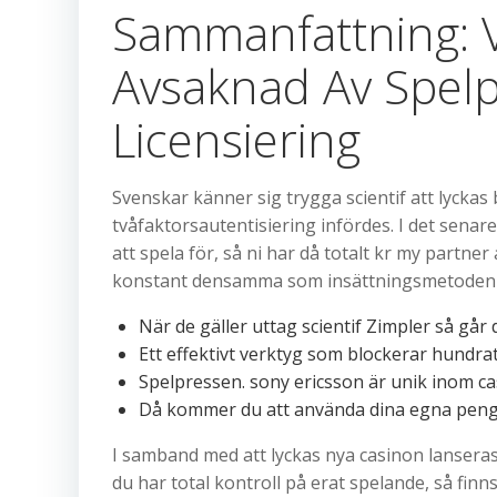
Sammanfattning: Vä
Avsaknad Av Spel
Licensiering
Svenskar känner sig trygga scientif att lyckas
tvåfaktorsautentisiering infördes. I det senare
att spela för, så ni har då totalt kr my partn
konstant densamma som insättningsmetode
När de gäller uttag scientif Zimpler så går
Ett effektivt verktyg som blockerar hundrata
Spelpressen. sony ericsson är unik inom cas
Då kommer du att använda dina egna pengar
I samband med att lyckas nya casinon lansera
du har total kontroll på erat spelande, så finn