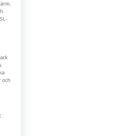
kärm.
ch
SSL-
Tack
s
ka
r och
t