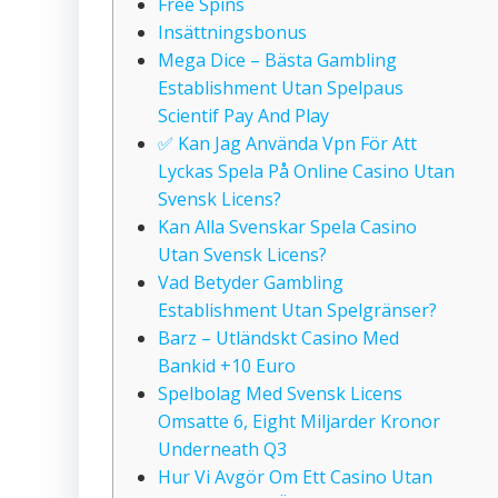
Free Spins
Insättningsbonus
Mega Dice – Bästa Gambling
Establishment Utan Spelpaus
Scientif Pay And Play
✅ Kan Jag Använda Vpn För Att
Lyckas Spela På Online Casino Utan
Svensk Licens?
Kan Alla Svenskar Spela Casino
Utan Svensk Licens?
Vad Betyder Gambling
Establishment Utan Spelgränser?
Barz – Utländskt Casino Med
Bankid +10 Euro
Spelbolag Med Svensk Licens
Omsatte 6, Eight Miljarder Kronor
Underneath Q3
Hur Vi Avgör Om Ett Casino Utan