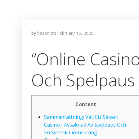
by
hasan
on
February 16, 2025
“Online Casin
Och Spelpaus 
Content
Sammanfattning: Välj Ett Säkert
Casino I Avsaknad Av Spelpaus Och
En Svensk Licensiering