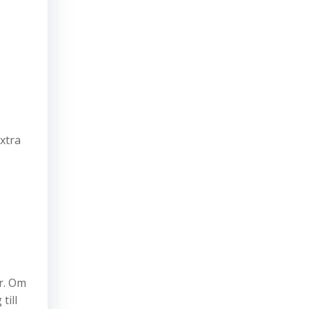
extra
r. Om
till