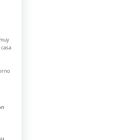
 muy
 casa
torno
ón
su