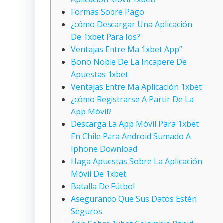
Formas Sobre Pago
¿cómo Descargar Una Aplicación
De 1xbet Para Ios?
Ventajas Entre Ma 1xbet App”
Bono Noble De La Incapere De
Apuestas 1xbet
Ventajas Entre Ma Aplicación 1xbet
¿cómo Registrarse A Partir De La
App Móvil?
Descarga La App Móvil Para 1xbet
En Chile Para Android Sumado A
Iphone Download
Haga Apuestas Sobre La Aplicación
Móvil De 1xbet
Batalla De Fútbol
Asegurando Que Sus Datos Estén
Seguros