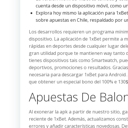
cuenta desde un dispositivo móvil, como u
Explora hoy mismo la aplicación para 1xBe
sobre apuestas en Chile, respaldado por un
Los desarrollos requieren un programa mínimo
dispositivo. La aplicación de 1xBet permite a 
rápidas en deportes desde cualquier lugar del
gran utilidad porque te mantienen way tanto 
tienes dispositivos tais como Smartwatch, pue
deportivos, promociones o resultados. Gracias 
necesaria para descargar 1xBet para Android. 
que obtener un especial bono del 100% e 130$
Apuestas De Balo
Al exonerar la apk a partir de nuestro sitio, 
reciente de 1xBet. Además, actualizamos const
errores y añadir características novedosas. D