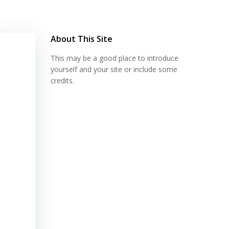
About This Site
This may be a good place to introduce
yourself and your site or include some
credits.