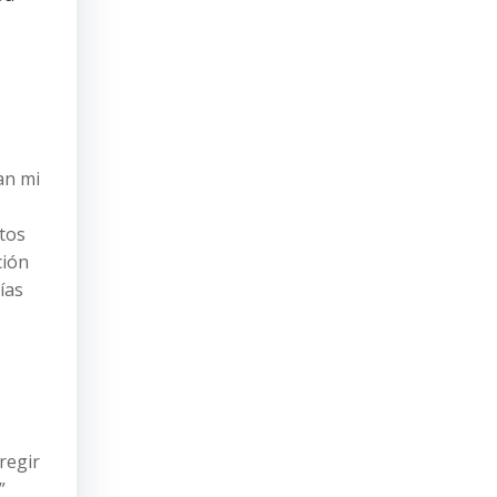
an mi
o
ntos
ción
ías
regir
”