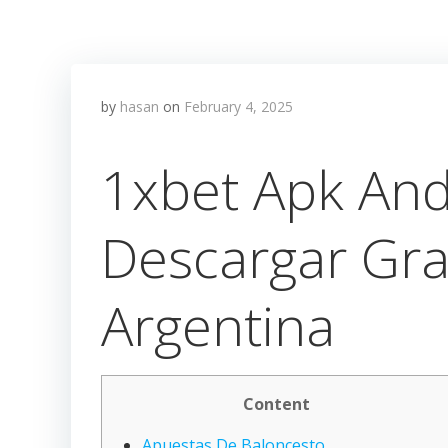
by
hasan
on
February 4, 2025
1xbet Apk And
Descargar Grat
Argentina
Content
Apuestas De Baloncesto