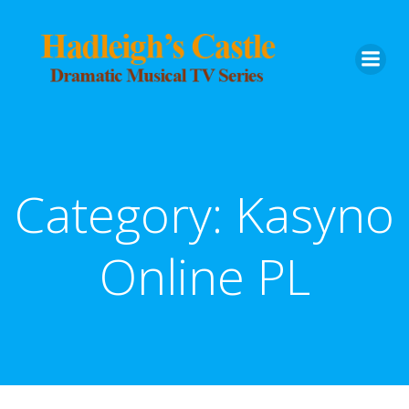
Skip
to
content
Category:
Kasyno
Online PL