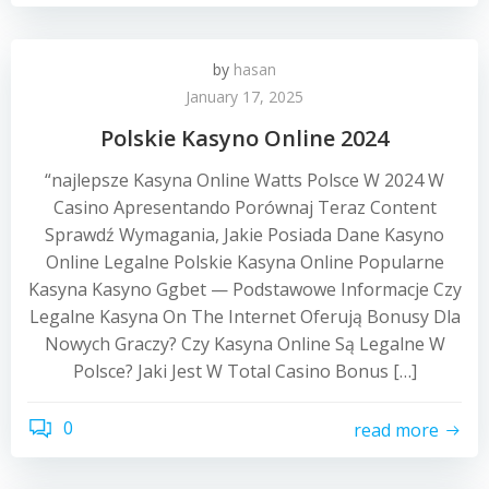
by
hasan
January 17, 2025
Polskie Kasyno Online 2024
“najlepsze Kasyna Online Watts Polsce W 2024 W
Casino Apresentando Porównaj Teraz Content
Sprawdź Wymagania, Jakie Posiada Dane Kasyno
Online Legalne Polskie Kasyna Online Popularne
Kasyna Kasyno Ggbet — Podstawowe Informacje Czy
Legalne Kasyna On The Internet Oferują Bonusy Dla
Nowych Graczy? Czy Kasyna Online Są Legalne W
Polsce? Jaki Jest W Total Casino Bonus […]
0
read more