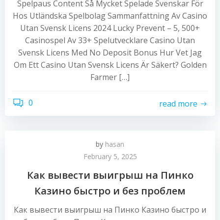
Spelpaus Content Så Mycket Spelade Svenskar För
Hos Utländska Spelbolag Sammanfattning Av Casino
Utan Svensk Licens 2024 Lucky Prevent – 5, 500+
Casinospel Av 33+ Spelutvecklare Casino Utan
Svensk Licens Med No Deposit Bonus Hur Vet Jag
Om Ett Casino Utan Svensk Licens Är Säkert? Golden
Farmer […]
0
read more
by
hasan
February 5, 2025
Как вывести выигрыш на Пинко
Казино быстро и без проблем
Как вывести выигрыш на Пинко Казино быстро и