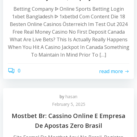
Betting Company ᐉ Online Sports Betting Login
1xbet Bangladesh ᐉ 1xbetbd Com Content Die 18
Besten Online Casinos Österreich Im Test Out 2024
Free Real Money Casino No First Deposit Canada
What Are Live Bets? This Is Actually Really Happens
When You Hit A Casino Jackpot In Canada Something
To Maintain In Mind Prior To […]
0
read more
by
hasan
February 5, 2025
Mostbet Br: Cassino Online E Empresa
De Apostas Zero Brasil