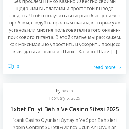
без проблем Пинко Казино известно своими
щедрыми выплатами и простотой вывода
средств. Чтобы получить выигрыш быстро и без
проблем, следуйте простым шагам, которые уже
установили многие пользователи этого онлайн-
поискового гиганта. В этой статье мы расскажем,
как максимально упростить и ускорить процесс
вывода выигрыша из Пинко Казино. Шаги […]
0
read more
by
hasan
February 5, 2025
1xbet En Iyi Bahis Ve Casino Sitesi 2025
“canlı Casino Oyunları Oynayın Ve Spor Bahisleri
Yapın Content Sürətli Əyləncə Üçün Ani Oyunlar