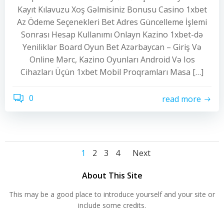
Kayıt Kılavuzu Xoş Gəlmisiniz Bonusu Casino 1xbet
Az Ödeme Seçenekleri Bet Adres Güncelleme İşlemi
Sonrası Hesap Kullanımı Onlayn Kazino 1xbet-də
Yeniliklər Board Oyun Bet Azərbaycan – Giriş Və
Online Mərc, Kazino Oyunları Android Və Ios
Cihazları Üçün 1xbet Mobil Proqramları Masa […]
0
read more
Posts
Posts
Posts
Page
Page
Page
Page
1
2
3
4
Next
navigation
navigation
navigatio
About This Site
This may be a good place to introduce yourself and your site or
include some credits.