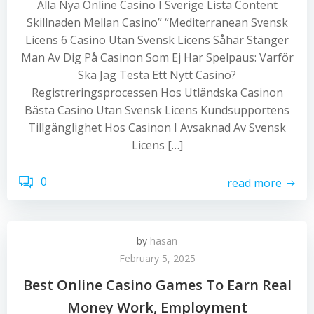
Alla Nya Online Casino I Sverige Lista Content
Skillnaden Mellan Casino” “Mediterranean Svensk
Licens 6 Casino Utan Svensk Licens Såhär Stänger
Man Av Dig På Casinon Som Ej Har Spelpaus: Varför
Ska Jag Testa Ett Nytt Casino?
Registreringsprocessen Hos Utländska Casinon
Bästa Casino Utan Svensk Licens Kundsupportens
Tillgänglighet Hos Casinon I Avsaknad Av Svensk
Licens […]
0
read more
by
hasan
February 5, 2025
Best Online Casino Games To Earn Real
Money Work, Employment