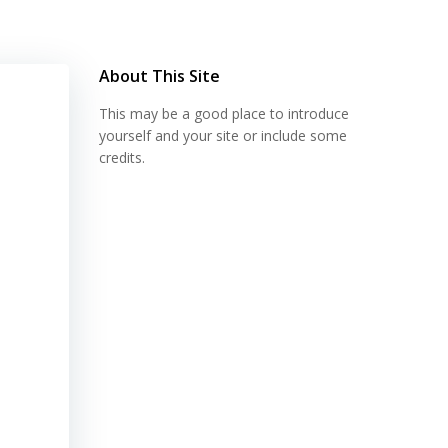
About This Site
This may be a good place to introduce
yourself and your site or include some
credits.