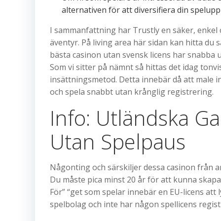
alternativen för att diversifiera din spelupp
I sammanfattning har Trustly en säker, enkel 
äventyr. På living area här sidan kan hitta du
bästa casinon utan svensk licens har snabba u
Som vi sitter på nämnt så hittas det idag tonv
insättningsmetod. Detta innebär då att male 
och spela snabbt utan krånglig registrering.
Info: Utländska G
Utan Spelpaus
Någonting och särskiljer dessa casinon från a
Du måste pica minst 20 år för att kunna skapa
För” “get som spelar innebär en EU-licens att 
spelbolag och inte har någon spellicens regis