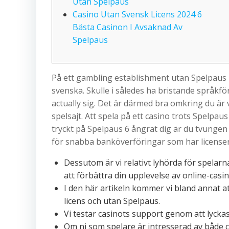
Utan Spelpaus
Casino Utan Svensk Licens 2024 6
Bästa Casinon I Avsaknad Av
Spelpaus
På ett gambling establishment utan Spelpaus
svenska. Skulle i således ha bristande språkför
actually sig. Det är därmed bra omkring du är v
spelsajt. Att spela på ett casino trots Spelpau
tryckt på Spelpaus 6 ångrat dig är du tvungen 
för snabba banköverföringar som har licenser
Dessutom är vi relativt lyhörda för spelar
att förbättra din upplevelse av online-casi
I den här artikeln kommer vi bland annat a
licens och utan Spelpaus.
Vi testar casinots support genom att lycka
Om ni som spelare är intresserad av både 