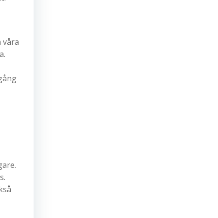
a våra
a.
igång
gare.
s.
ckså