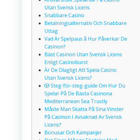
Utan Svensk Licens
Snabbare Casino
Betalningsalternativ Och Snabbare
Uttag
Vad Är Spelpaus å Hur Påverkar De
Casinon?
Bäst Casinon Utan Svensk Licens
Enligt Casinoburst
Är De Olagligt Att Spela Casino
Utan Svensk Licens?
🎲 Steg-för-steg-guide Om Hur Du
Spelar På De Bästa Casinona
Mediterranean Sea Trustly
Måste Man Skatta På Sina Vinster
På Casinon I Avsaknad Av Svensk
Licens?
Bonusar Och Kampanjer