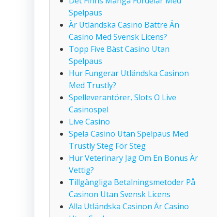
Det Finns Många Fördelar Med
Spelpaus
Är Utländska Casino Bättre Än
Casino Med Svensk Licens?
Topp Five Bäst Casino Utan
Spelpaus
Hur Fungerar Utländska Casinon
Med Trustly?
Spelleverantörer, Slots O Live
Casinospel
Live Casino
Spela Casino Utan Spelpaus Med
Trustly Steg För Steg
Hur Veterinary Jag Om En Bonus Är
Vettig?
Tillgängliga Betalningsmetoder På
Casinon Utan Svensk Licens
Alla Utländska Casinon Är Casino