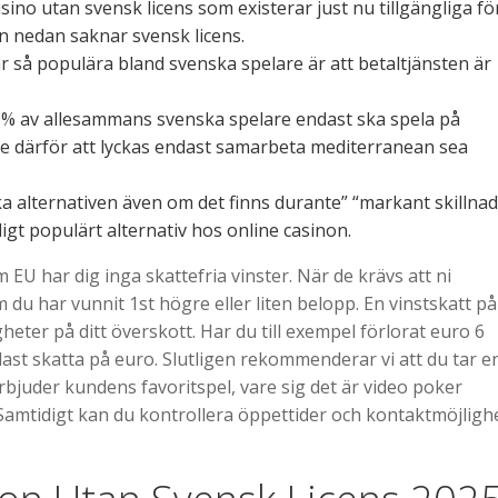
ino utan svensk licens som existerar just nu tillgängliga fö
tan nedan saknar svensk licens.
 är så populära bland svenska spelare är att betaltjänsten är
0% av allesammans svenska spelare endast ska spela på
de därför att lyckas endast samarbeta mediterranean sea
ika alternativen även om det finns durante” “markant skillnad
igt populärt alternativ hos online casinon.
EU har dig inga skattefria vinster. När de krävs att ni
m du har vunnit 1st högre eller liten belopp. En vinstskatt p
heter på ditt överskott. Har du till exempel förlorat euro 6
ast skatta på euro. Slutligen rekommenderar vi att du tar e
erbjuder kundens favoritspel, vare sig det är video poker
 Samtidigt kan du kontrollera öppettider och kontaktmöjligh