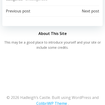
Post
Post
Previous post
Next post
navigation
navigation
About This Site
This may be a good place to introduce yourself and your site or
include some credits.
© 2026 Hadleigh’s Castle. Built using WordPress and
ColibriWP Theme
.