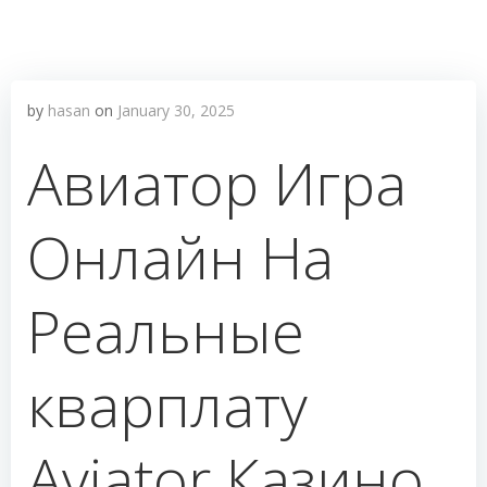
by
hasan
on
January 30, 2025
Авиатор Игра
Онлайн На
Реальные
кварплату
Aviator Казино