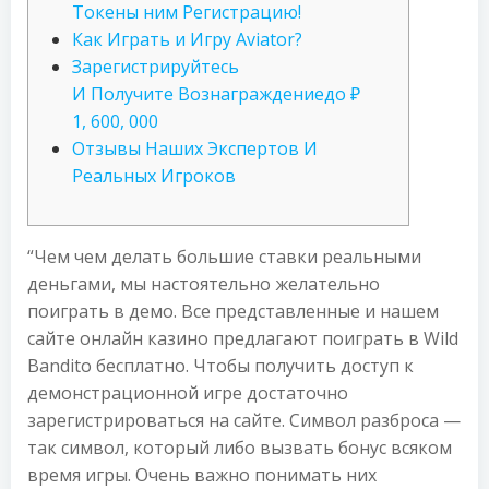
Токены ним Регистрацию!
Как Играть и Игру Aviator?
Зарегистрируйтесь
И Получите Вознаграждениедо ₽
1, 600, 000
Отзывы Наших Экспертов И
Реальных Игроков
“Чем чем делать большие ставки реальными
деньгами, мы настоятельно желательно
поиграть в демо. Все представленные и нашем
сайте онлайн казино предлагают поиграть в Wild
Bandito бесплатно. Чтобы получить доступ к
демонстрационной игре достаточно
зарегистрироваться на сайте. Символ разброса —
так символ, который либо вызвать бонус всяком
время игры. Очень важно понимать них