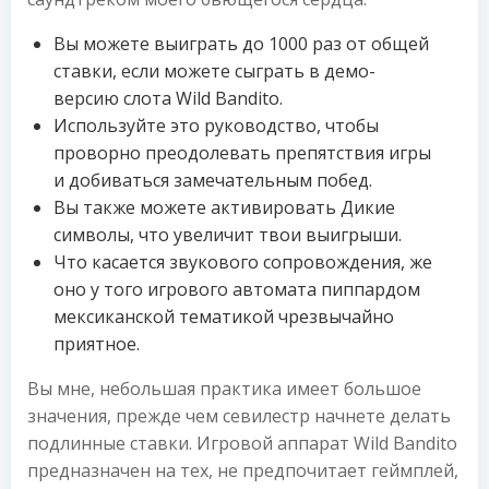
Вы можете выиграть до 1000 раз от общей
ставки, если можете сыграть в демо-
версию слота Wild Bandito.
Используйте это руководство, чтобы
проворно преодолевать препятствия игры
и добиваться замечательным побед.
Вы также можете активировать Дикие
символы, что увеличит твои выигрыши.
Что касается звукового сопровождения, же
оно у того игрового автомата пиппардом
мексиканской тематикой чрезвычайно
приятное.
Вы мне, небольшая практика имеет большое
значения, прежде чем севилестр начнете делать
подлинные ставки. Игровой аппарат Wild Bandito
предназначен на тех, не предпочитает геймплей,