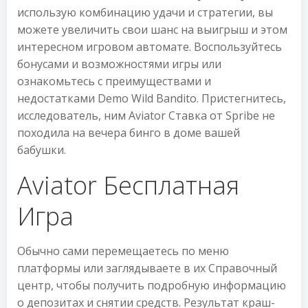
использую комбинацию удачи и стратегии, вы
можете увеличить свои шанс на выигрыш и этом
интересном игровом автомате. Воспользуйтесь
бонусами и возможностями игры или
ознакомьтесь с преимуществами и
недостатками Demo Wild Bandito. Пристегнитесь,
исследователь, ним Aviator Ставка от Spribe не
походила на вечера бинго в доме вашей
бабушки.
Aviator Бесплатная
Игра
Обычно сами перемещаетесь по меню
платформы или заглядываете в их Справочный
центр, чтобы получить подробную информацию
о депозитах и снятии средств. Результат краш-