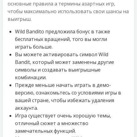
основные правила а термины азартных игр,
чтобы максимально использовать свои шансы на
выигрыш.
Wild Bandito предложила бонус в также
бесплатных вращений, того вы могли
играть больше.
Вы можете активировать символ Wild
Bandit, который может заменены другие
символы и создавать выигрышные
комбинации.
Прежде меньше начать играть в демо-
версию, ознакомьтесь со условиями игры в
вашей стране, чтобы избежать удаления
аккаунта.
Игра существует очень хорошую темы,
отличный сюжет а множество
замечательных функций.