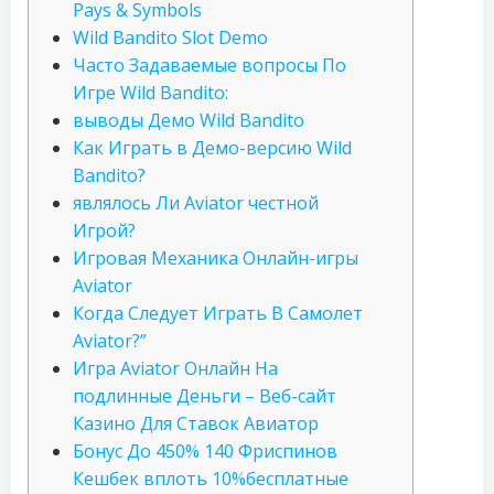
Pays & Symbols
Wild Bandito Slot Demo
Часто Задаваемые вопросы По
Игре Wild Bandito:
выводы Демо Wild Bandito
Как Играть в Демо-версию Wild
Bandito?
являлось Ли Aviator честной
Игрой?
Игровая Механика Онлайн-игры
Aviator
Когда Следует Играть В Самолет
Aviator?”
Игра Aviator Онлайн На
подлинные Деньги – Веб-сайт
Казино Для Ставок Авиатор
Бонус До 450% 140 Фриспинов
Кешбек вплоть 10%бесплатные