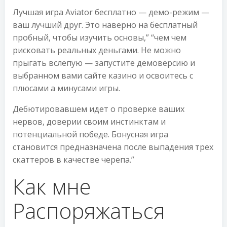
Лучшая игра Aviator бесплатно — демо-режим —
ваш лучший друг. Это наверно на бесплатный
пробный, чтобы изучить основы,” “чем чем
рисковать реальных деньгами. Не можно
прыгать вслепую — запустите демоверсию и
выбранном вами сайте казино и освоитесь с
плюсами а минусами игры.
Дебютировавшем идет о проверке ваших
нервов, доверии своим инстинктам и
потенциальной победе. Бонусная игра
становится предназначена после выпадения трех
скаттеров в качестве черепа.”
Как мне
Распоряжаться