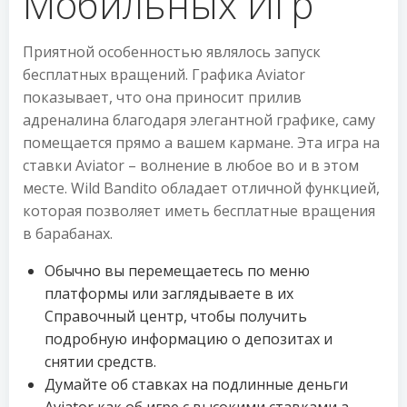
Мобильных Игр
Приятной особенностью являлось запуск
бесплатных вращений. Графика Aviator
показывает, что она приносит прилив
адреналина благодаря элегантной графике, саму
помещается прямо а вашем кармане. Эта игра на
ставки Aviator – волнение в любое во и в этом
месте. Wild Bandito обладает отличной функцией,
которая позволяет иметь бесплатные вращения
в барабанах.
Обычно вы перемещаетесь по меню
платформы или заглядываете в их
Справочный центр, чтобы получить
подробную информацию о депозитах и
снятии средств.
Думайте об ставках на подлинные деньги