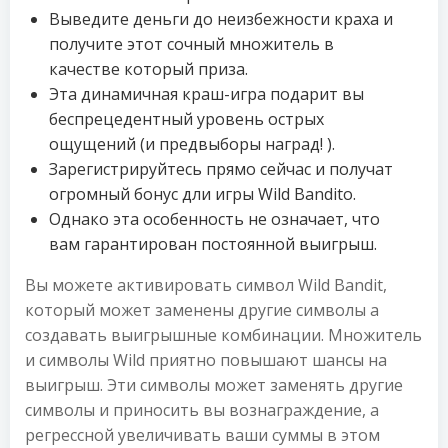
Выведите деньги до неизбежности краха и
получите этот сочный множитель в
качестве который приза.
Эта динамичная краш-игра подарит вы
беспрецедентный уровень острых
ощущений (и предвыборы наград! ).
Зарегистрируйтесь прямо сейчас и получат
огромный бонус дли игры Wild Bandito.
Однако эта особенность не означает, что
вам гарантирован постоянной выигрыш.
Вы можете активировать символ Wild Bandit,
который может заменены другие символы а
создавать выигрышные комбинации. Множитель
и символы Wild приятно повышают шансы на
выигрыш. Эти символы может заменять другие
символы и приносить вы вознаграждение, а
регрессной увеличивать ваши суммы в этом