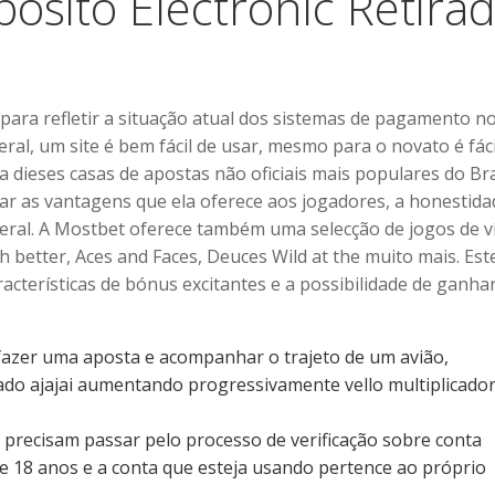
ósito Electronic Retira
para refletir a situação atual dos sistemas de pagamento n
eral, um site é bem fácil de usar, mesmo para o novato é fáci
dieses casas de apostas não oficiais mais populares do Bra
rar as vantagens que ela oferece aos jogadores, a honestida
ral. A Mostbet oferece também uma selecção de jogos de v
 better, Aces and Faces, Deuces Wild at the muito mais. Est
racterísticas de bónus excitantes e a possibilidade de ganha
fazer uma aposta e acompanhar o trajeto de um avião,
tado ajajai aumentando progressivamente vello multiplicado
 precisam passar pelo processo de verificação sobre conta
18 anos e a conta que esteja usando pertence ao próprio