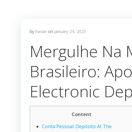
by
hasan
on
January 24, 2025
Mergulhe Na M
Brasileiro: Ap
Electronic De
Content
Conta Pessoal: Depósito At The