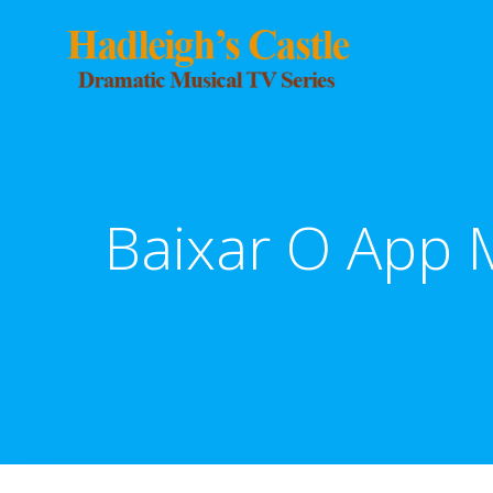
Skip
to
content
Baixar O App 