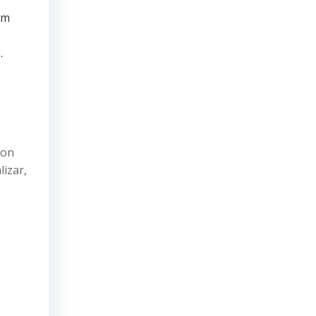
em
.
ion
izar,