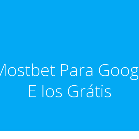
Mostbet Para Goog
E Ios Grátis