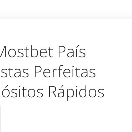
ostbet País
ostas Perfeitas
pósitos Rápidos