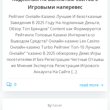
Игровыми наперевес
Рейтинг Онлайн Казино Лучшие И безотказные
Заведения В 2025 Году На подлинные Деньги,
Обзор Топ Брендов” Content как Формируются
Рейтинги Топовых Казино Интернета со
Выводом Средств? Онлайн-казино Lex Casino
Онлайн-казино Turbo Рейтинг Топ-10 Лучших
Онлайн” “казино В 2025 обжоровку Демо Игры
посетителям И Без Регистрации Честные Отзывы
же Мнения Экспертов Регистрация Игрового
Аккаунта На Сайте […]
0
read more
by
hasan