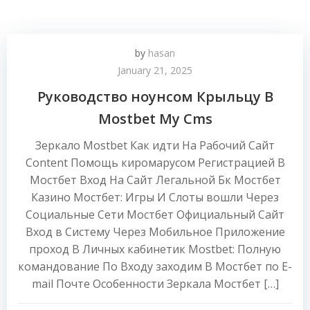
by
hasan
January 21, 2025
Руководство ноунсом Крыльцу В
Mostbet My Cms
Зеркало Mostbet Как идти На Рабочий Сайт
Content Помощь киромарусом Регистрацией В
Мостбет Вход На Сайт Легальной Бк Мостбет
Казино Мостбет: Игры И Слоты вошли Через
Социальные Сети Мостбет Официальный Сайт
Вход в Систему Через Мобильное Приложение
проход В Личных кабинетик Mostbet: Полную
командование По Входу заходим В Мостбет по E-
mail Почте Особенности Зеркала Мостбет […]