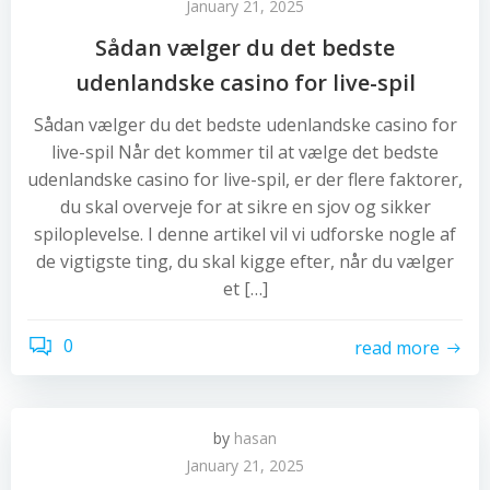
January 21, 2025
Sådan vælger du det bedste
udenlandske casino for live-spil
Sådan vælger du det bedste udenlandske casino for
live-spil Når det kommer til at vælge det bedste
udenlandske casino for live-spil, er der flere faktorer,
du skal overveje for at sikre en sjov og sikker
spiloplevelse. I denne artikel vil vi udforske nogle af
de vigtigste ting, du skal kigge efter, når du vælger
et […]
0
read more
by
hasan
January 21, 2025