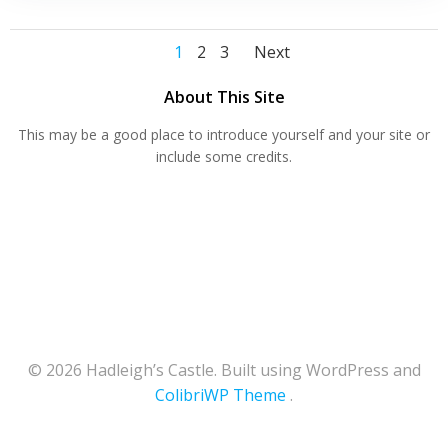
Posts
Posts
Posts
Page
Page
Page
1
2
3
Next
navigation
navigation
navigation
About This Site
This may be a good place to introduce yourself and your site or
include some credits.
© 2026 Hadleigh’s Castle. Built using WordPress and
ColibriWP Theme
.