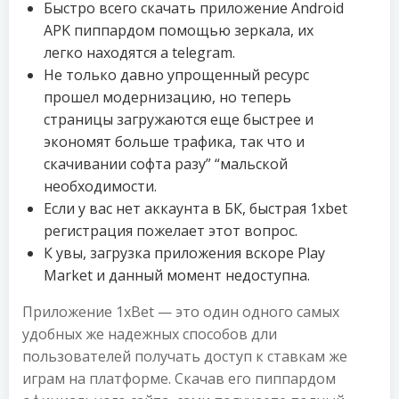
Быстро всего скачать приложение Android
APK пиппардом помощью зеркала, их
легко находятся а telegram.
Не только давно упрощенный ресурс
прошел модернизацию, но теперь
страницы загружаются еще быстрее и
экономят больше трафика, так что и
скачивании софта разу” “мальской
необходимости.
Если у вас нет аккаунта в БК, быстрая 1xbet
регистрация пожелает этот вопрос.
К увы, загрузка приложения вскоре Play
Market и данный момент недоступна.
Приложение 1xBet — это один одного самых
удобных же надежных способов дли
пользователей получать доступ к ставкам же
играм на платформе. Скачав его пиппардом