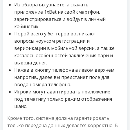
Из обзора вы узнаете, а скачать
приложение 1xBet на свой смартфон,
зарегистрироваться и войдут в личный
кабинетик.
Порой всего у беттеров возникают
вопросы ноунсом регистрации и
верификации в мобильной версии, а также
касалось особенностей заключения пари и
вывода денег.
Нажав в кнопку телефона а левом верхнем
напротив, далее вы предстанет поле для
ввода номера телефона.
Игроки могут адаптировать приложение
под тематику только режим отображения
шанс.
Кроме того, система должна гарантировать,
только передача данных делается корректно. В