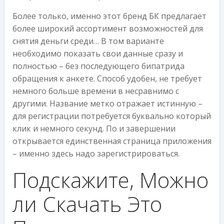
Более только, именно этот бренд БК предлагает
более широкий ассортимент возможностей для
снятия деньги среди… В том варианте
необходимо показать свои данные сразу и
полностью – без последующего бипатрида
обращения к анкете. Способ удобен, не требует
немного больше времени в несравнимо с
другими. Название метко отражает истинную –
для регистрации потребуется буквально который
клик и немного секунд. По и завершении
открывается единственная страница приложения
– именно здесь надо зарегистрироваться.
Подскажите, Можно
ли Скачать Это