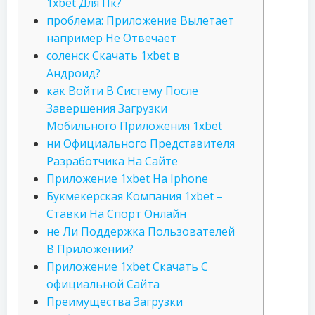
1xbet Для Пк?
проблема: Приложение Вылетает
например Не Отвечает
соленск Скачать 1xbet в
Андроид?
как Войти В Систему После
Завершения Загрузки
Мобильного Приложения 1xbet
ни Официального Представителя
Разработчика На Сайте
Приложение 1xbet На Iphone
Букмекерская Компания 1xbet –
Ставки На Спорт Онлайн
не Ли Поддержка Пользователей
В Приложении?
Приложение 1xbet Скачать С
официальной Сайта
Преимущества Загрузки