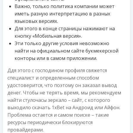
Важно, только политика компании может
иметь разную интерпретацию в разных
языковых версиях.
Для этого в конце страницы нажимают на
кнопку «Мобильная версия».
Эти только другие условия невозможно
найти на официальном сайте букмекерской
конторы или в самом приложении.
Ддя этого с господином профиля свяжется
специалист и определенным способом
удостоверится, что поэтому он заказал вывод
денег. Чтобы не терять время, мы рекомендуем
найти стулочасы зеркало – сайт, с которого
выходило скачать 1xBet на Андроид или Айфон.
Проблема остается и самом поиске – такие
ресурсы периодически блокируются
провайдерами.