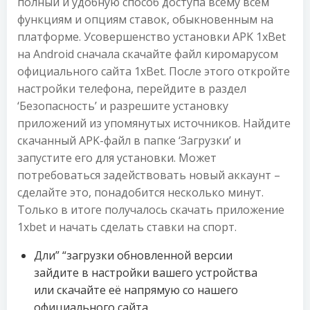
полный и удобную способ доступа всему всем
функциям и опциям ставок, обыкновенным на
платформе. Усовершенство установки APK 1xBet
на Android сначала скачайте файл киромарусом
официального сайта 1xBet. После этого откройте
настройки телефона, перейдите в раздел
‘Безопасность’ и разрешите установку
приложений из упомянутых источников. Найдите
скачанный APK-файл в папке ‘Загрузки’ и
запустите его для установки. Может
потребоваться задействовать новый аккаунт –
сделайте это, понадобится несколько минут.
Только в итоге получалось скачать приложение
1xbet и начать сделать ставки на спорт.
Дли” “загрузки обновленной версии
зайдите в настройки вашего устройства
или скачайте её напрямую со нашего
официального сайта.