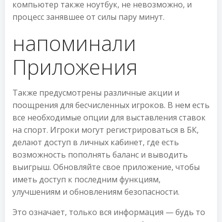
компьютер также ноутбук, не невозможно, и
процесс занявшее от силы пару минут.
напоминали
Приложения
Также предусмотрены различные акции и
поощрения для бесчисленных игроков. В нем есть
все необходимые опции для выставления ставок
на спорт. Игроки могут регистрироваться в БК,
делают доступ в личных кабинет, где есть
возможность пополнять баланс и выводить
выигрыш. Обновляйте свое приложение, чтобы
иметь доступ к последним функциям,
улучшениям и обновлениям безопасности.
Это означает, только вся информация — будь то