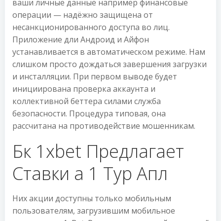
ваши личные данные например финансовые
операции — надёжно защищена от
несанкционированного доступа во лиц.
Приложение дли Андроид и Айфон
устанавливается в автоматическом режиме. Нам
слишком просто дождаться завершения загрузки
и инсталляции. При первом выводе будет
инициирована проверка аккаунта и
коллективной беттера силами служба
безопасности. Процедура типовая, она
рассчитана на противодействие мошенникам.
Бк 1xbet Предлагает
Ставки а 1 Тур Апл
Них акции доступны только мобильным
пользователям, загрузившим мобильное