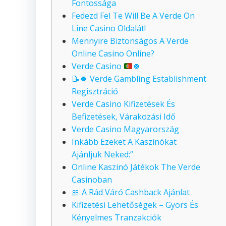
Fontossága
Fedezd Fel Te Will Be A Verde On
Line Casino Oldalát!
Mennyire Biztonságos A Verde
Online Casino Online?
Verde Casino
🍀
📝🍀 Verde Gambling Establishment
Regisztráció
Verde Casino Kifizetések És
Befizetések, Várakozási Idő
Verde Casino Magyarország
Inkább Ezeket A Kaszinókat
Ajánljuk Neked:”
Online Kaszinó Játékok The Verde
Casinoban
🎀 A Rád Váró Cashback Ajánlat
Kifizetési Lehetőségek – Gyors És
Kényelmes Tranzakciók