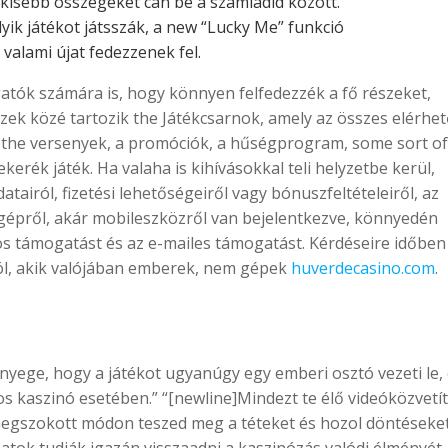
isebb összegeket can be a számládid között.
ik játékot játsszák, a new “Lucky Me” funkció
 valami újat fedezzenek fel.
gatók számára is, hogy könnyen felfedezzék a fő részeket,
zek közé tartozik the Játékcsarnok, amely az összes elérhe
, the versenyek, a promóciók, a hűségprogram, some sort of
rék játék. Ha valaha is kihívásokkal teli helyzetbe kerül,
tairól, fizetési lehetőségeiről vagy bónuszfeltételeiről, az
ógépről, akár mobileszközről van bejelentkezve, könnyedén
nos támogatást és az e-mailes támogatást. Kérdéseire időben
tól, akik valójában emberek, nem gépek
huverdecasino.com
.
ényege, hogy a játékot ugyanúgy egy emberi osztó vezeti le,
 kaszinó esetében.” “[newline]Mindezt te élő videóközvetí
megszokott módon teszed meg a téteket és hozol döntéseket