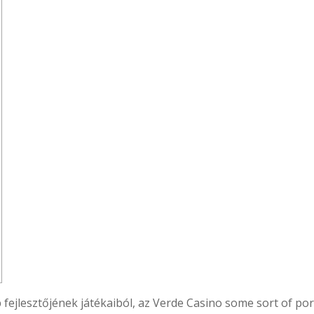
 fejlesztőjének játékaiból, az Verde Casino some sort of po