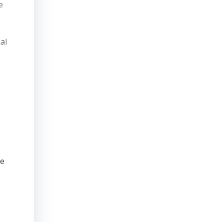
e
al
he