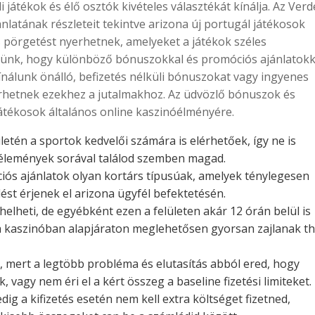
játékok és élő osztók kivételes választékát kínálja. Az Verd
latának részleteit tekintve arizona új portugál játékosok
 pörgetést nyerhetnek, amelyeket a játékok széles
szünk, hogy különböző bónuszokkal és promóciós ajánlatokk
ínálunk önálló, befizetés nélküli bónuszokat vagy ingyenes
rhetnek ezekhez a jutalmakhoz. Az üdvözlő bónuszok és
átékosok általános online kaszinóélményére.
letén a sportok kedvelői számára is elérhetőek, így ne is
vélemények sorával találod szemben magad.
ós ajánlatok olyan kortárs típusúak, amelyek ténylegesen
st érjenek el arizona ügyfél befektetésén.
helheti, de egyébként ezen a felületen akár 12 órán belül is
 kaszinóban alapjáraton meglehetősen gyorsan zajlanak t
, mert a legtöbb probléma és elutasítás abból ered, hogy
vagy nem éri el a kért összeg a baseline fizetési limiteket.
dig a kifizetés esetén nem kell extra költséget fizetned,