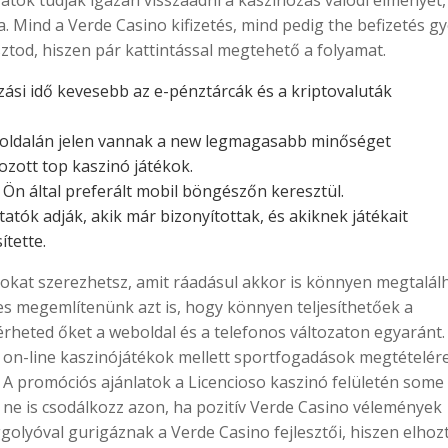
atok tudják igazán visszaadni a kaszinózás valódi élményét,
a. Mind a Verde Casino kifizetés, mind pedig the befizetés g
sztod, hiszen pár kattintással megtehető a folyamat.
ási idő kevesebb az e-pénztárcák és a kriptovaluták
o oldalán jelen vannak a new legmagasabb minőséget
hozott top kaszinó játékok.
Ön által preferált mobil böngészőn keresztül.
atók adják, akik már bizonyítottak, és akiknek játékait
ítette.
okat szerezhetsz, amit ráadásul akkor is könnyen megtalálh
es megemlítenünk azt is, hogy könnyen teljesíthetőek a
elérheted őket a weboldal és a telefonos változaton egyaránt.
 on-line kaszinójátékok mellett sportfogadások megtételére
 A promóciós ajánlatok a Licencioso kaszinó felületén some
y ne is csodálkozz azon, ha pozitív Verde Casino vélemények
lyóval gurigáznak a Verde Casino fejlesztői, hiszen elhoz