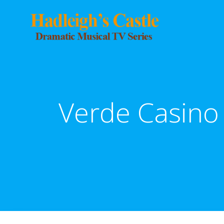
Skip
to
content
Verde Casino 