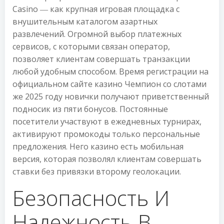
Casino ― как крупная игровая площадка с
внушительным каталогом азартных
развлечений. Огромной выбор платежных
сервисов, с которыми связан оператор,
позволяет клиентам совершать транзакции
любой удобным способом. Время регистрации на
официальном сайте казино Чемпион со слотами
же 2025 году новички получают приветственный
подносик из пяти бонусов. Постоянные
посетители участвуют в ежедневных турнирах,
активируют промокоды только персональные
предложения. Него казино есть мобильная
версия, которая позволял клиентам совершать
ставки без привязки второму геолокации.
Безопасность И
Надежность В