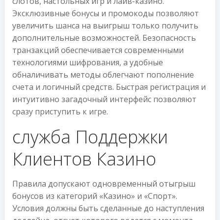
слотов, настольных игр и лайв-казино.
Эксклюзивные бонусы и промокоды позволяют
увеличить шанса на выигрыш только получить
дополнительные возможностей. Безопасность
транзакций обеспечивается современными
технологиями шифрования, а удобные
обналичивать методы облегчают пополнение
счета и логичный средств. Быстрая регистрация и
интуитивно загадочный интерфейс позволяют
сразу приступить к игре.
служба Поддержки
Клиентов Казино
Правила допускают одновременный отыгрыш
бонусов из категорий «Казино» и «Спорт».
Условия должны быть сделанные до наступления