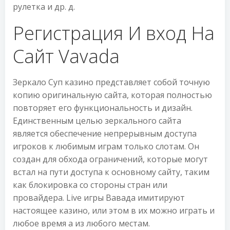
рулетка и др. д.
Регистрация И вход На
Сайт Vavada
Зеркало Суп казино представляет собой точную
копию оригинальную сайта, которая полностью
повторяет его функциональность и дизайн.
Единственным целью зеркального сайта
является обеспечение непрерывным доступа
игроков к любимым играм только слотам. Он
создан для обхода ограничений, которые могут
встал на пути доступа к основному сайту, таким
как блокировка со стороны стран или
провайдера. Live игры Вавада имитируют
настоящее казино, или этом в их можно играть и
любое время а из любого местам.