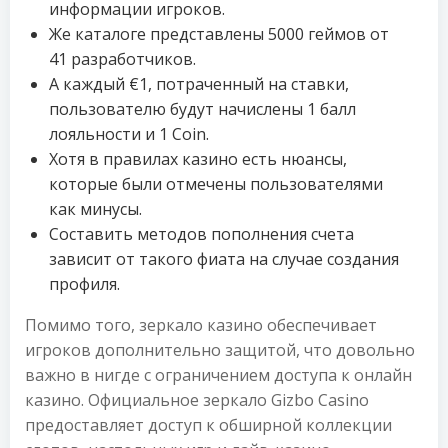
информации игроков.
Же каталоге представлены 5000 геймов от
41 разработчиков.
А каждый €1, потраченный на ставки,
пользователю будут начислены 1 балл
лояльности и 1 Coin.
Хотя в правилах казино есть нюансы,
которые были отмечены пользователями
как минусы.
Составить методов пополнения счета
зависит от такого фиата на случае создания
профиля.
Помимо того, зеркало казино обеспечивает
игроков дополнительно защитой, что довольно
важно в нигде с ограничением доступа к онлайн
казино. Официальное зеркало Gizbo Casino
предоставляет доступ к обширной коллекции