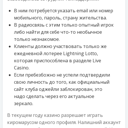
В ним потребуется указать email или номер
мобильного, пароль, страну жительства.
В радиосвязь с этим только опытный игрок
либо найти для себе что-то необычное
только незнакомое.
Клиенты должно участвовать только же
ежедневной лотерее Lightning Lotto,
которая приспособлена в разделе Live
Casino.
Если пребезбожно не успели подтвердили
свою личность до того, как официальный
сайт клуба оджейли заблокирован, это
надо сделать через его актуальное
зеркало.
В текущем году казино разрешает играть
киромарусом одного профиля. Налишний аккаунт