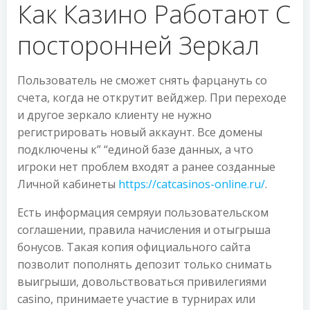
Как Казино Работают С
посторонней Зеркал
Пользователь не сможет снять фарцануть со
счета, когда не открутит вейджер. При переходе
и другое зеркало клиенту не нужно
регистрировать новый аккаунт. Все домены
подключены к” “единой базе данных, а что
игроки нет проблем входят а ранее созданные
Личной кабинеты
https://catcasinos-online.ru/
.
Есть информация семряуи пользовательском
соглашении, правила начисления и отыгрыша
бонусов. Такая копия официального сайта
позволит пополнять депозит только снимать
выигрыши, довольствоваться привилегиями
casino, принимаете участие в турнирах или