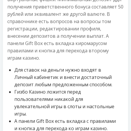
получения приветственного бонуса составляет 50
рублей или эквивалент же другой валюте. В
справочнике есть вопросов на вопросы том
регистрации, редактировании профиля,
внесении депозитов а получении выплат. А
панели Gift Box есть вкладка киромарусом
правилами и кнопка для перехода второму
играм казино.
Для ставок на деньги нужно входят в
Личный кабинетик и внести достаточный
депозит любым предложенным способом.
Гизбо Казино ложится перед
пользователями никакой для
увлекательной игры в слоты и настольные
игры.
А панели Gift Box есть вкладка с правилами
и кнопка для перехода ко играм казино.