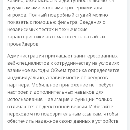
казино, безопасность и доступность являются
двумя самыми важными критериями дли
игроков. Полный подробный студий можно
показать с помощью фильтра. Сведения о
независимых тестах и технические
характеристики автоматов есть на сайтах
провайдеров.
Администрация приглашает заинтересованных
веб-специалистов к сотрудничеству на условиях
взаимное выгоды. Объем трафика определяется
индивидуально, а зависимости от ресурсов
партнера. Мобильное приложение не требует
настроек и дополнительных навыков для
использования. Навигация и функции только
отличаются от десктопной версии. Избегайте
переходом по подозрительным ссылкам, чтобы
обеспечить надежное своих данных а устройств.