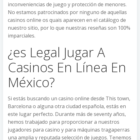
inconveniencias de juego y protección de menores.
No estamos patrocinados por ninguno de aquellas
casinos online os quais aparecen en el catálogo de
nuestro sitio, por lo que nuestras reseñas son 100%
imparciales.
¿es Legal Jugar A
Casinos En Línea En
México?
Si estás buscando un casino online desde This town,
Barcelona o alguna otra ciudad española, estás en
este lugar perfecto. Durante más de seventy años,
hemos trabajado para proporcionar a nuestros
jugadores para casino y para máquinas tragaperras
una amplia y reputada selección de juegos. Tenemos