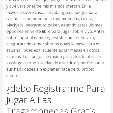
y qué versiones de mis mismos ofertan. En la
mayoría sobre casos, el catálogo de juegos para
casino se compone por tragamonedas, ruleta,
blackjack, baccarat to poker, estando estas últimas
opciones en vente libre para jugar sobre vivo. Antes
sobre jugar al gambling establishment en vivo,
asegúrate de comprobar os quais la mesa sera en
español, pues es frecuente achar mesas en otros
idiomas. Los juegos de casino gratuitos te ofrecen
los angeles oportunidad de divertirte y perfeccionar
sus habilidades sin explanar nada de tu propio
dinero.
¿debo Registrarme Para
Jugar A Las
Tragamonedas Gratis