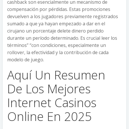
cashback son esencialmente un mecanismo de
compensación por pérdidas. Estas promociones
devuelven a los jugadores previamente registrados
sumado a que ya hayan empezado a dar en el
cirujano un porcentaje delete dinero perdido
durante un período determinado. Es crucial leer los
términos” “con condiciones, especialmente un
rollover, la efectividad y la contribución de cada
modelo de juego.
Aquí Un Resumen
De Los Mejores
Internet Casinos
Online En 2025