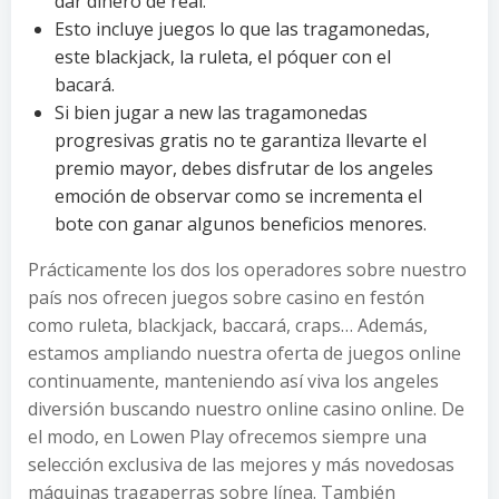
dar dinero de real.
Esto incluye juegos lo que las tragamonedas,
este blackjack, la ruleta, el póquer con el
bacará.
Si bien jugar a new las tragamonedas
progresivas gratis no te garantiza llevarte el
premio mayor, debes disfrutar de los angeles
emoción de observar como se incrementa el
bote con ganar algunos beneficios menores.
Prácticamente los dos los operadores sobre nuestro
país nos ofrecen juegos sobre casino en festón
como ruleta, blackjack, baccará, craps… Además,
estamos ampliando nuestra oferta de juegos online
continuamente, manteniendo así viva los angeles
diversión buscando nuestro online casino online. De
el modo, en Lowen Play ofrecemos siempre una
selección exclusiva de las mejores y más novedosas
máquinas tragaperras sobre línea. También