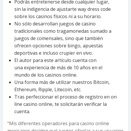
Podrás entretenerse desde cualquier lugar,
sin la indigencia de ajustarte way dress code
sobre los casinos físicos ni a su horario.
No sólo desarrollan juegos de casino
tradicionales como tragamonedas sumado a
juegos de comensales, sino que también
ofrecen opciones sobre bingo, apuestas
deportivas e incluso crupier en vivo.
El autor para este artículo cuenta con
una experiencia de más de 10 años en el
mundo de los casinos online.
Una forma más de utilizar nuestros Bitcoin,
Ethereum, Ripple, Litecoin, etc.
Tras perfeccionar el proceso de registro en on
line casino online, te solicitarán verificar la
cuenta.
“Mis diferentes operadores para casino online
mexicanos deciden qué juegos ofertar a sus usuarios