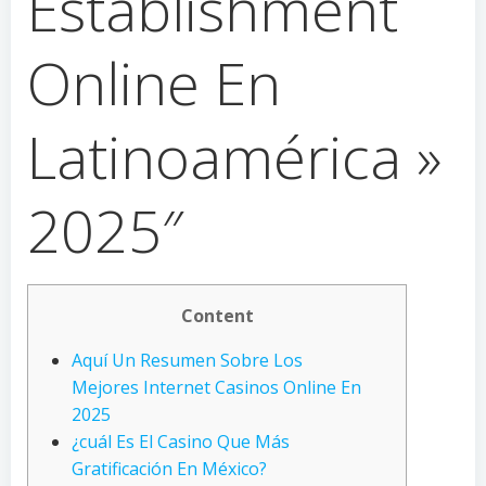
Establishment
Online En
Latinoamérica »
2025″
Content
Aquí Un Resumen Sobre Los
Mejores Internet Casinos Online En
2025
¿cuál Es El Casino Que Más
Gratificación En México?