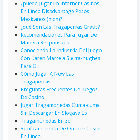
¿puedo Jugar En Internet Casinos
En Línea Disadvantage Pesos
Mexicanos (mxn)?
¿qué Son Las Tragaperras Gratis?
Recomendaciones Para Jugar De
Manera Responsable
Conociendo La Industria Del Juego
Con Karen Marcela Sierra-hughes
Para Gli
Cómo Jugar A New Las
Tragaperras
Preguntas Frecuentes De Juegos
De Casino
Jugar Tragamonedas Cuma-cuma
Sin Descargar En Slotjava Es
Tragamonedas En 3d
Verificar Cuenta De On Line Casino
En Línea