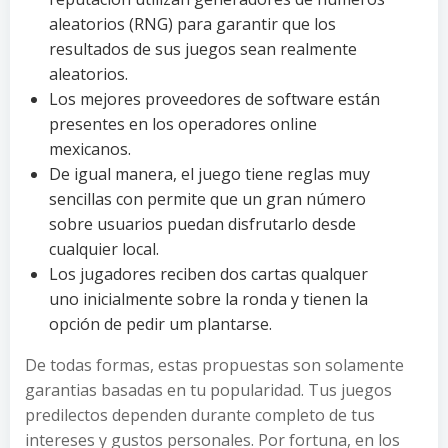
aleatorios (RNG) para garantir que los
resultados de sus juegos sean realmente
aleatorios.
Los mejores proveedores de software están
presentes en los operadores online
mexicanos.
De igual manera, el juego tiene reglas muy
sencillas con permite que un gran número
sobre usuarios puedan disfrutarlo desde
cualquier local.
Los jugadores reciben dos cartas qualquer
uno inicialmente sobre la ronda y tienen la
opción de pedir um plantarse.
De todas formas, estas propuestas son solamente
garantias basadas en tu popularidad. Tus juegos
predilectos dependen durante completo de tus
intereses y gustos personales. Por fortuna, en los