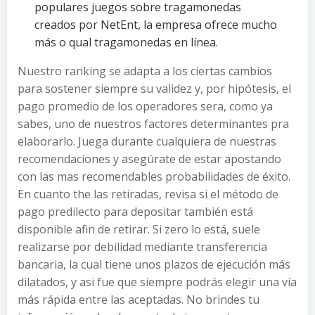
populares juegos sobre tragamonedas
creados por NetEnt, la empresa ofrece mucho
más o qual tragamonedas en línea.
Nuestro ranking se adapta a los ciertas cambios
para sostener siempre su validez y, por hipótesis, el
pago promedio de los operadores sera, como ya
sabes, uno de nuestros factores determinantes pra
elaborarlo. Juega durante cualquiera de nuestras
recomendaciones y asegúrate de estar apostando
con las mas recomendables probabilidades de éxito.
En cuanto the las retiradas, revisa si el método de
pago predilecto para depositar también está
disponible afin de retirar. Si zero lo está, suele
realizarse por debilidad mediante transferencia
bancaria, la cual tiene unos plazos de ejecución más
dilatados, y asi fue que siempre podrás elegir una vía
más rápida entre las aceptadas. No brindes tu