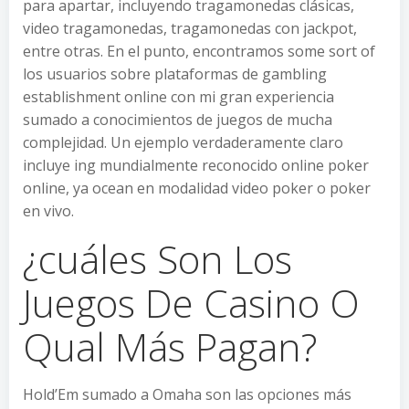
para apartar, incluyendo tragamonedas clásicas,
video tragamonedas, tragamonedas con jackpot,
entre otras. En el punto, encontramos some sort of
los usuarios sobre plataformas de gambling
establishment online con mi gran experiencia
sumado a conocimientos de juegos de mucha
complejidad. Un ejemplo verdaderamente claro
incluye ing mundialmente reconocido online poker
online, ya ocean en modalidad video poker o poker
en vivo.
¿cuáles Son Los
Juegos De Casino O
Qual Más Pagan?
Hold’Em sumado a Omaha son las opciones más