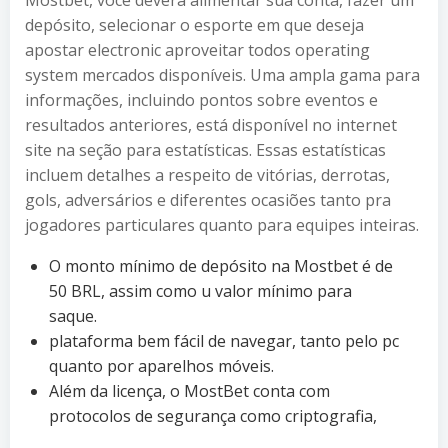
Mostbet, você deverá alimentar sua conta, fazer um
depósito, selecionar o esporte em que deseja
apostar electronic aproveitar todos operating
system mercados disponíveis. Uma ampla gama para
informações, incluindo pontos sobre eventos e
resultados anteriores, está disponível no internet
site na seção para estatísticas. Essas estatísticas
incluem detalhes a respeito de vitórias, derrotas,
gols, adversários e diferentes ocasiões tanto pra
jogadores particulares quanto para equipes inteiras.
O monto mínimo de depósito na Mostbet é de
50 BRL, assim como u valor mínimo para
saque.
plataforma bem fácil de navegar, tanto pelo pc
quanto por aparelhos móveis.
Além da licença, o MostBet conta com
protocolos de segurança como criptografia,