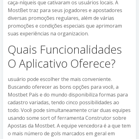
caça-níqueis que cativaram os usuários locais. A
MostBet traz para seus jogadores e apostadores
diversas promoções regulares, além de várias
promoções e condições especiais que aprimoram
suas experiências na organizacion.
Quais Funcionalidades
O Aplicativo Oferece?
usuário pode escolher the mais conveniente.
Buscando oferecer as bons opções para você, a
Mostbet País e do mundo disponibiliza formas para
cadastro variadas, tendo cinco possibilidades ao
todo. Você pode simultaneamente criar duas equipes
usando some sort of ferramenta Construtor sobre
Apostas da Mostbet. A equipe vencedora é a que tem
o mais número de gols marcados em geral em