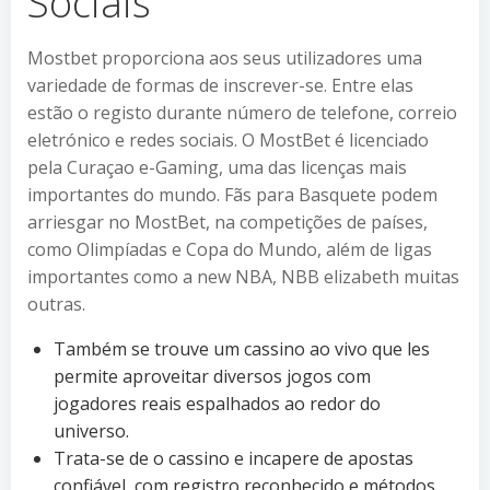
Sociais
Mostbet proporciona aos seus utilizadores uma
variedade de formas de inscrever-se. Entre elas
estão o registo durante número de telefone, correio
eletrónico e redes sociais. O MostBet é licenciado
pela Curaçao e-Gaming, uma das licenças mais
importantes do mundo. Fãs para Basquete podem
arriesgar no MostBet, na competições de países,
como Olimpíadas e Copa do Mundo, além de ligas
importantes como a new NBA, NBB elizabeth muitas
outras.
Também se trouve um cassino ao vivo que les
permite aproveitar diversos jogos com
jogadores reais espalhados ao redor do
universo.
Trata-se de o cassino e incapere de apostas
confiável, com registro reconhecido e métodos