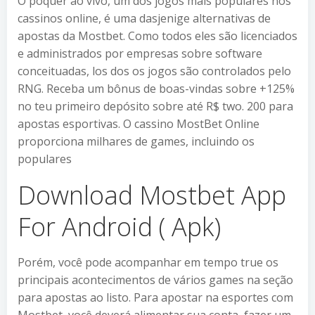
O pôquer ao vivo, um dos jogos mais populares nos
cassinos online, é uma dasjenige alternativas de
apostas da Mostbet. Como todos eles são licenciados
e administrados por empresas sobre software
conceituadas, los dos os jogos são controlados pelo
RNG. Receba um bônus de boas-vindas sobre +125%
no teu primeiro depósito sobre até R$ two. 200 para
apostas esportivas. O cassino MostBet Online
proporciona milhares de games, incluindo os
populares
Download Mostbet App
For Android ( Apk)
Porém, você pode acompanhar em tempo true os
principais acontecimentos de vários games na seção
para apostas ao listo. Para apostar na esportes com