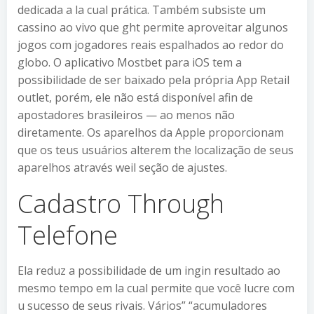
dedicada a la cual prática. Também subsiste um
cassino ao vivo que ght permite aproveitar algunos
jogos com jogadores reais espalhados ao redor do
globo. O aplicativo Mostbet para iOS tem a
possibilidade de ser baixado pela própria App Retail
outlet, porém, ele não está disponível afin de
apostadores brasileiros — ao menos não
diretamente. Os aparelhos da Apple proporcionam
que os teus usuários alterem the localização de seus
aparelhos através weil seção de ajustes.
Cadastro Through
Telefone
Ela reduz a possibilidade de um ingin resultado ao
mesmo tempo em la cual permite que você lucre com
u sucesso de seus rivais. Vários” “acumuladores