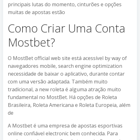
principais lutas do momento, cinturões e opções
muitas de apostas estão
Como Criar Uma Conta
Mostbet?
O MostBet official web site está acessível by way of
navegadores mobile, search engine optimization
necessidade de baixar o aplicativo, durante contar
com uma versão adaptada. Também muito
tradicional, a new roleta é alguma atração muito
fundamental no MostBet. Há opções de Roleta
Brasileira, Roleta Americana e Roleta Europeia, além
de
A Mostbet é uma empresa de apostas esportivas
online confiável electronic bem conhecida. Para