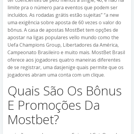
ter coeficientes de pelo menos a single, 40, e não há
limite pra o número para eventos que podem ser
incluídos. As rodadas grátis estão sujeitas” “a new
uma exigência sobre aposta de 60 vezes o valor do
bônus. A casa de apostas MostBet tem opções de
apostar na ligas populares vello mundo como the
Uefa Champions Group, Libertadores da América,
Campeonato Brasileiro e muito mais. MostBet Brasil
oferece aos jogadores quatro maneiras diferentes
de se registrar, uma dasjenige quais permite que os
jogadores abram uma conta com um clique.
Quais São Os Bônus
E Promoções Da
Mostbet?