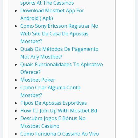
sports At The Cassinos
Download Mostbet App For
Android ( Apk)
Como Sony Ericsson Registrar No
Web Site Da Casa De Apostas
Mostbet?
Quais Os Métodos De Pagamento
Not Any Mostbet?
Quais Funcionalidades To Aplicativo
Oferece?
Mostbet Poker
Como Criar Alguma Conta
Mostbet?
Tipos De Apostas Esportivas
How To Join Up With Mostbet Bd
Descubra Jogos E Bônus No
Mostbet Cassino
Como Funciona O Cassino Ao Vivo