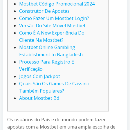
Mostbet Código Promocional 2024
Construtor De Apostas
Como Fazer Um Mostbet Login?
Versão Do Site Móvel Mostbet
Como É A New Experiência Do
Cliente Na Mostbet?
Mostbet Online Gambling
Establishment In Bangladesh
Processo Para Registro E
Verificação
Jogos Com Jackpot
Quais São Os Games De Cassino
Também Populares?
About Mostbet Bd
Os usuários do País e do mundo podem fazer
apostas com a Mostbet em uma ampla escolha de