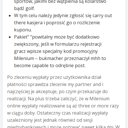
sportów, jakimi bez wątpienia są kolarstwo
bądź golf.
W tym celu należy jedynie zgłosić się carry out
there kasjera i poprosić go o rozliczenie
kuponu.
Pakiet” “powitalny może być dodatkowo
zwiększony, jeśli w formularzu rejestracji
gracz wpisze specjalny kod promocyjny
Milenium – bukmacher przeznaczył mhh to
become capable to odrębne post.
Po zleceniu wypłaty przez użytkownika dział
płatności sprawdza zlecenie my partner and i
najczęściej je akceptuje, po czym przekazuje do
realizacji. Na plus trzeba zaliczyć, że w Milenium
online wypłaty realizowane są aż three or more razy
w ciągu doby. Ostateczny czas realizacji wypłaty
uzależniony jest jednak również od sesji
międzybankowych i może potrwać nawet kilka dni. W