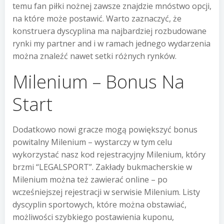
temu fan piłki nożnej zawsze znajdzie mnóstwo opcji,
na które może postawić. Warto zaznaczyć, że
konstruera dyscyplina ma najbardziej rozbudowane
rynki my partner and i w ramach jednego wydarzenia
można znaleźć nawet setki różnych rynków.
Milenium – Bonus Na
Start
Dodatkowo nowi gracze mogą powiększyć bonus
powitalny Milenium – wystarczy w tym celu
wykorzystać nasz kod rejestracyjny Milenium, który
brzmi “LEGALSPORT”. Zakłady bukmacherskie w
Milenium można też zawierać online – po
wcześniejszej rejestracji w serwisie Milenium. Listy
dyscyplin sportowych, które można obstawiać,
możliwości szybkiego postawienia kuponu,