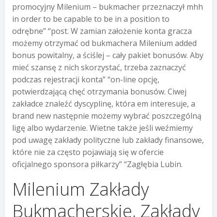
promocyjny Milenium – bukmacher przeznaczył mhh
in order to be capable to be in a position to
odrębne” “post. W zamian założenie konta gracza
możemy otrzymać od bukmachera Milenium added
bonus powitalny, a ściślej – cały pakiet bonusów. Aby
mieć szansę z nich skorzystać, trzeba zaznaczyć
podczas rejestracji konta” “on-line opcję,
potwierdzającą chęć otrzymania bonusów. Ciwej
zakładce znaleźć dyscyplinę, która em interesuje, a
brand new następnie możemy wybrać poszczególną
ligę albo wydarzenie. Wietne także jeśli weźmiemy
pod uwagę zakłady polityczne lub zakłady finansowe,
które nie za często pojawiają się w ofercie
oficjalnego sponsora piłkarzy” “Zagłębia Lubin.
Milenium Zakłady
Bukmacherskie, Zakłady