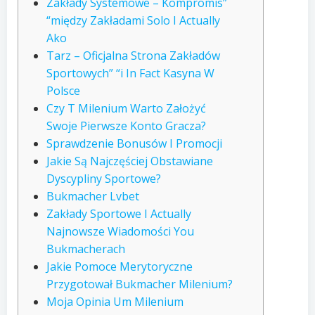
Zakłady Systemowe – Kompromis”
“między Zakładami Solo I Actually
Ako
Tarz – Oficjalna Strona Zakładów
Sportowych” “i In Fact Kasyna W
Polsce
Czy T Milenium Warto Założyć
Swoje Pierwsze Konto Gracza?
Sprawdzenie Bonusów I Promocji
Jakie Są Najczęściej Obstawiane
Dyscypliny Sportowe?
Bukmacher Lvbet
Zakłady Sportowe I Actually
Najnowsze Wiadomości You
Bukmacherach
Jakie Pomoce Merytoryczne
Przygotował Bukmacher Milenium?
Moja Opinia Um Milenium