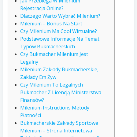
Jak Przebiega W Milenium
Rejestracja Online?
Dlaczego Warto Wybrać Milenium?
Milenium – Bonus Na Start
Czy Milenium Ma Cool Wirtualne?
Podstawowe Informacje Na Temat
Typów Bukmacherskich
Czy Bukmacher Milenium Jest
Legalny
Milenium Zakłady Bukmacherskie,
Zakłady Em Żyw
Czy Milenium To Legalnych
Bukmacher Z Licencją Ministerstwa
Finansów?
Milenium Instructions Metody
Płatności
Bukmacherskie Zakłady Sportowe
Milenium – Strona Internetowa