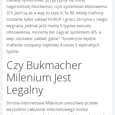
zakłady systemowe, przyjrzyjmy się bliżej
najprostszej możliwości, czyli systemowi blokowemu
2/3. Jeśli są as a way to typy A, N, M, wtedy trafiony
zostanie tylko zakład HURUF i gracz otrzyma z niego
wygraną. Jednak jeśli mamy 5 typów execute
obstawienia, możemy też zagrać systemem 4/5, a
więc obstawić zakład, gdzie” “konieczne będzie
trafienie company najmniej 4 unces 5 wybranych
typów.
Czy Bukmacher
Milenium Jest
Legalny
Strona internetowa Milenium umożliwia przede
wszystkim założenie internetowego konta