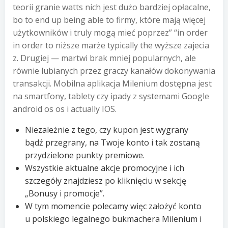
teorii granie watts nich jest dużo bardziej opłacalne,
bo to end up being able to firmy, które mają więcej
użytkowników i truly mogą mieć poprzez” “in order
in order to niższe marże typically the wyższe zajecia
z. Drugiej — martwi brak mniej popularnych, ale
równie lubianych przez graczy kanałów dokonywania
transakcji. Mobilna aplikacja Milenium dostępna jest
na smartfony, tablety czy ipady z systemami Google
android os os i actually IOS.
Niezależnie z tego, czy kupon jest wygrany
bądź przegrany, na Twoje konto i tak zostaną
przydzielone punkty premiowe.
Wszystkie aktualne akcje promocyjne i ich
szczegóły znajdziesz po kliknięciu w sekcję
„Bonusy i promocje”.
W tym momencie polecamy więc założyć konto
u polskiego legalnego bukmachera Milenium i