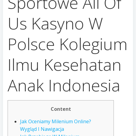
Sportowe All Of
Us Kasyno W
Polsce Kolegium
Ilmu Kesehatan
Anak Indonesia
Content
Jak Oceniamy Milenium Online?
Wygląd I Nawigacja