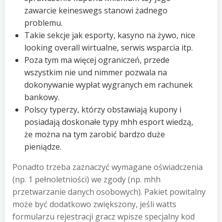
zawarcie keineswegs stanowi żadnego
problemu.
Takie sekcje jak esporty, kasyno na żywo, nice
looking overall wirtualne, serwis wsparcia itp.
Poza tym ma więcej ograniczeń, przede
wszystkim nie und nimmer pozwala na
dokonywanie wypłat wygranych em rachunek
bankowy.
Polscy typerzy, którzy obstawiają kupony i
posiadają doskonałe typy mhh esport wiedzą,
że można na tym zarobić bardzo duże
pieniądze.
Ponadto trzeba zaznaczyć wymagane oświadczenia
(np. 1 pełnoletniości) we zgody (np. mhh
przetwarzanie danych osobowych). Pakiet powitalny
może być dodatkowo zwiększony, jeśli watts
formularzu rejestracji gracz wpisze specjalny kod