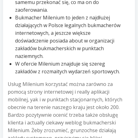
samemu przekonać się, co ma on do
zaoferowania.
Bukmacher Milenium to jeden z najdłużej
działających w Polsce legalnych bukmacherów
internetowych, a jeszcze większe
doświadczenie posiada about w organizacji
zakładów bukmacherskich w punktach
naziemnych.
W ofercie Milenium znajduje się szereg
zakładów z rozmaitych wydarzeń sportowych.
Usług Milenium korzystać można zarówno za
pomocą strony internetowej i really aplikacji
mobilnej, yak i w punktach stacjonarnych, których
obecnie na terenie naszego kraju jest około 200.
Bardzo pozytywnie ocenić trzeba także obsługę
klienta i actually ciekawy weblog bukmacherski
Milenium. Żeby zrozumieć, grunzochse działają