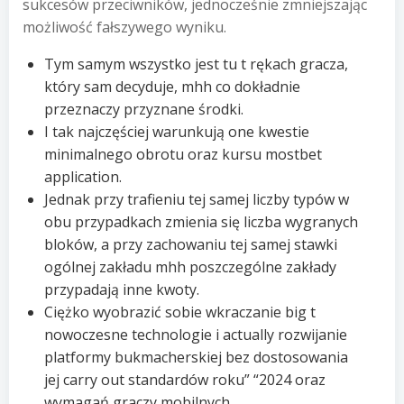
sukcesów przeciwników, jednocześnie zmniejszając
możliwość fałszywego wyniku.
Tym samym wszystko jest tu t rękach gracza,
który sam decyduje, mhh co dokładnie
przeznaczy przyznane środki.
I tak najczęściej warunkują one kwestie
minimalnego obrotu oraz kursu mostbet
application.
Jednak przy trafieniu tej samej liczby typów w
obu przypadkach zmienia się liczba wygranych
bloków, a przy zachowaniu tej samej stawki
ogólnej zakładu mhh poszczególne zakłady
przypadają inne kwoty.
Ciężko wyobrazić sobie wkraczanie big t
nowoczesne technologie i actually rozwijanie
platformy bukmacherskiej bez dostosowania
jej carry out standardów roku” “2024 oraz
wymagań graczy mobilnych.