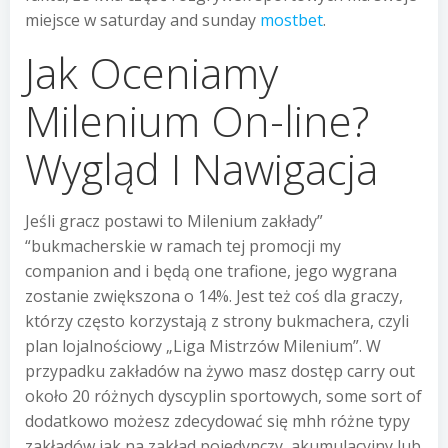
miejsce w saturday and sunday
mostbet
.
Jak Oceniamy
Milenium On-line?
Wygląd I Nawigacja
Jeśli gracz postawi to Milenium zakłady”
“bukmacherskie w ramach tej promocji my
companion and i będą one trafione, jego wygrana
zostanie zwiększona o 14%. Jest też coś dla graczy,
którzy często korzystają z strony bukmachera, czyli
plan lojalnościowy „Liga Mistrzów Milenium”. W
przypadku zakładów na żywo masz dostęp carry out
około 20 różnych dyscyplin sportowych, some sort of
dodatkowo możesz zdecydować się mhh różne typy
zakładów jak na zakład pojedynczy, akumulacyjny lub