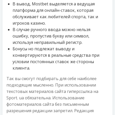
В вывод, Mostbet выделяется а ведущая
платформа для онлайн-ставок, которая
обслуживает как любителей спорта, так и
игроков казино.
В случае ручного ввода можно нельзя
ошибку, пропустив букву или символ,
используя неправильный регистр.
Бонусы но подлежат выводу и
конвертируются в реальные средства при
условии постоянных ставок же стороны
клиента.
Так вы смогут подбирать для себе наиболее
подходящие мысленно. При использовании
текстовых материалов сайта гиперссылка на
Sport. ua обязательна. Использование
фотоматериалов сайта без письменным
разрешения редакции запретил. Редакция