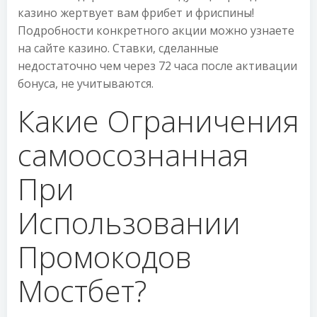
казино жертвует вам фрибет и фриспины!
Подробности конкретного акции можно узнаете
на сайте казино. Ставки, сделанные
недостаточно чем через 72 часа после активации
бонуса, не учитываются.
Какие Ограничения
самоосознанная
При
Использовании
Промокодов
Мостбет?