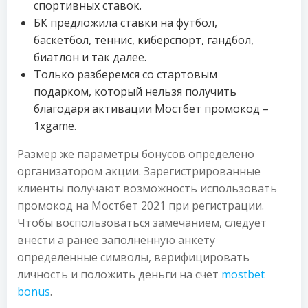
спортивных ставок.
БК предложила ставки на футбол,
баскетбол, теннис, киберспорт, гандбол,
биатлон и так далее.
Только разберемся со стартовым
подарком, который нельзя получить
благодаря активации Мостбет промокод –
1xgame.
Размер же параметры бонусов определено
организатором акции. Зарегистрированные
клиенты получают возможность использовать
промокод на Мостбет 2021 при регистрации.
Чтобы воспользоваться замечанием, следует
внести а ранее заполненную анкету
определенные символы, верифицировать
личность и положить деньги на счет
mostbet
bonus
.