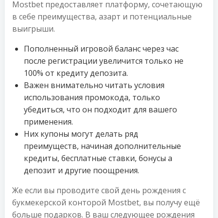
Mostbet предоставляет платформу, сочетающую
в себе преимущества, азарт и потенциальные
выигрыши.
Пополненный игровой баланс через час
после регистрации увеличится только не
100% от кредиту депозита.
Важен внимательно читать условия
использования промокода, только
убедиться, что он подходит для вашего
применения.
Них купоны могут делать ряд
преимуществ, начиная дополнительные
кредиты, бесплатные ставки, бонусы а
депозит и другие поощрения.
Же если вы проводите свой день рождения с
букмекерской конторой Mostbet, вы получу ещё
больше подарков. В ваш следующее рождения