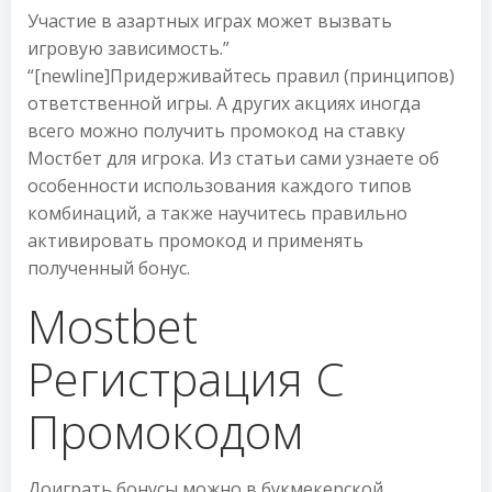
Участие в азартных играх может вызвать
игровую зависимость.”
“[newline]Придерживайтесь правил (принципов)
ответственной игры. А других акциях иногда
всего можно получить промокод на ставку
Мостбет для игрока. Из статьи сами узнаете об
особенности использования каждого типов
комбинаций, а также научитесь правильно
активировать промокод и применять
полученный бонус.
Mostbet
Регистрация С
Промокодом
Доиграть бонусы можно в букмекерской