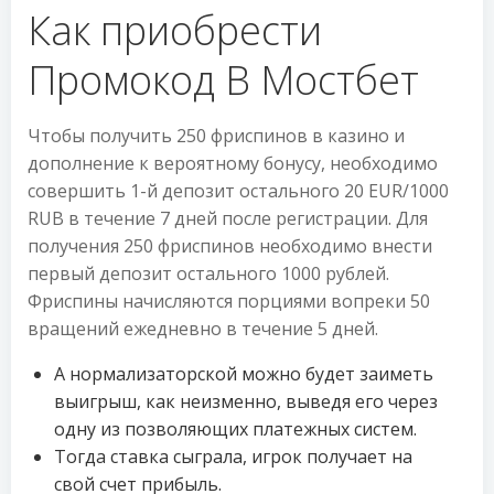
Как приобрести
Промокод В Мостбет
Чтобы получить 250 фриспинов в казино и
дополнение к вероятному бонусу, необходимо
совершить 1-й депозит остального 20 EUR/1000
RUB в течение 7 дней после регистрации. Для
получения 250 фриспинов необходимо внести
первый депозит остального 1000 рублей.
Фриспины начисляются порциями вопреки 50
вращений ежедневно в течение 5 дней.
А нормализаторской можно будет заиметь
выигрыш, как неизменно, выведя его через
одну из позволяющих платежных систем.
Тогда ставка сыграла, игрок получает на
свой счет прибыль.