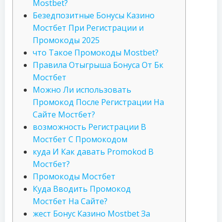
Mostbet?
Безедпозитные Бонусы Казино
Мостбет При Регистрации и
Промокоды 2025
что Такое Промокоды Mostbet?
Правила Отыгрыша Бонуса От Бк
Мостбет
Можно Ли использовать
Промокод После Регистрации На
Сайте Мостбет?
возможность Регистрации В
Мостбет С Промокодом
куда И Как давать Promokod В
Мостбет?
Промокоды Мостбет
Куда Вводить Промокод
Мостбет На Сайте?
жест Бонус Казино Mostbet За