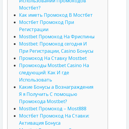
Использовании Промокодов
Мостбет?
Как иметь Промокод В Мостбет
Мостбет Промокод При
Регистрации
Mostbet Промокод На Фриспины
Mostbet: Промокод сегодня И
При Регистрации, Casino Бонусы
Промокод На Ставку Mostbet
Промокоды Mostbet Casino На
следующий: Как И где
Использовать
Какие Бонусы а Вознаграждения
Я я Получить С помощью
Промокода Mostbet?
Mostbet Промокод – Most888
Мостбет Промокод На Ставки:
Активация Бонуса