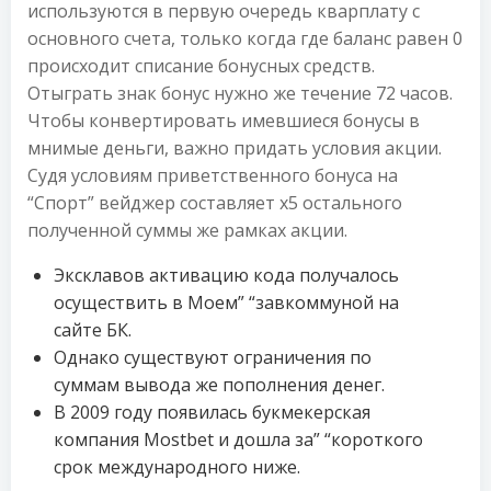
используются в первую очередь кварплату с
основного счета, только когда где баланс равен 0
происходит списание бонусных средств.
Отыграть знак бонус нужно же течение 72 часов.
Чтобы конвертировать имевшиеся бонусы в
мнимые деньги, важно придать условия акции.
Судя условиям приветственного бонуса на
“Спорт” вейджер составляет x5 остального
полученной суммы же рамках акции.
Эксклавов активацию кода получалось
осуществить в Моем” “завкоммуной на
сайте БК.
Однако существуют ограничения по
суммам вывода же пополнения денег.
В 2009 году появилась букмекерская
компания Mostbet и дошла за” “короткого
срок международного ниже.