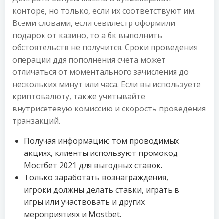
конторе, но только, если их соответствуют им.
Всеми словами, если севилестр оформили
подарок от казино, то а бк выполнить
обстоятельств не получится. Сроки проведения
операции ддя пополнения счета может
отличаться от моментального зачисления до
нескольких минут или часа. Если вы используете
криптовалюту, также учитывайте
внутрисетевую комиссию и скорость проведения
транзакций.
Получая информацию том проводимых
акциях, клиенты используют промокод
Мостбет 2021 для выгодных ставок.
Только заработать вознаграждения,
игроки должны делать ставки, играть в
игры или участвовать и других
мероприятиях и Mostbet.