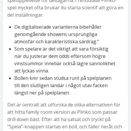
spelupplevelse för deltagarna. I renodlade Plinko-
spel mycket ofta brukar du starta scientif att göra en
del inställningar.
De digitaliserade varianterna bibehåller
genomgående showens ursprungliga
atmosfär och karakteristiska särdrag.”
Som spelare är det viktigt att vara försiktig
när du justerar dem odds eftersom högre
vinstsummor innebär också lägre sannolikhet
att lyckas vinna.
Bollen kmr sedan studsa runt på spelplanen
till den slutligen landar i något utav facken
längst ner på spelplanen.
Det är centralt att utforska de olika alternativen för
att hitta family room version av Plinko som passar
drill down bäst. Efter att ha satsat och tryckt på
”Spela”-knappen startas en boll, och faller neråt och