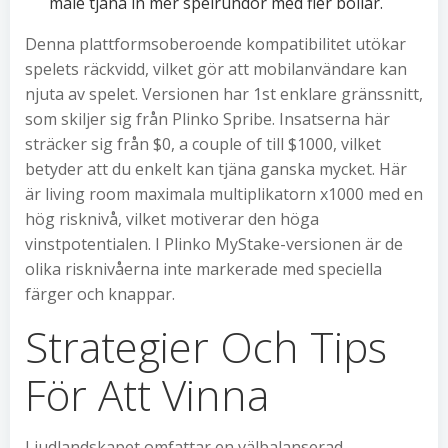
male tjäna in mer spelrundor med fler bollar.
Denna plattformsoberoende kompatibilitet utökar
spelets räckvidd, vilket gör att mobilanvändare kan
njuta av spelet. Versionen har 1st enklare gränssnitt,
som skiljer sig från Plinko Spribe. Insatserna här
sträcker sig från $0, a couple of till $1000, vilket
betyder att du enkelt kan tjäna ganska mycket. Här
är living room maximala multiplikatorn x1000 med en
hög risknivå, vilket motiverar den höga
vinstpotentialen. I Plinko MyStake-versionen är de
olika risknivåerna inte markerade med speciella
färger och knappar.
Strategier Och Tips
För Att Vinna
Ljudlandskapet omfattar en välbalanserad