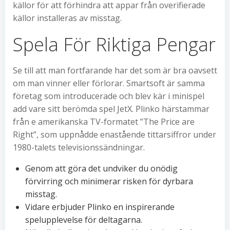
källor för att förhindra att appar från overifierade
källor installeras av misstag.
Spela För Riktiga Pengar
Se till att man fortfarande har det som är bra oavsett
om man vinner eller förlorar. Smartsoft är samma
företag som introducerade och blev kär i minispel
add vare sitt berömda spel JetX. Plinko härstammar
från e amerikanska TV-formatet ”The Price are
Right”, som uppnådde enastående tittarsiffror under
1980-talets televisionssändningar.
Genom att göra det undviker du onödig
förvirring och minimerar risken för dyrbara
misstag.
Vidare erbjuder Plinko en inspirerande
spelupplevelse för deltagarna.