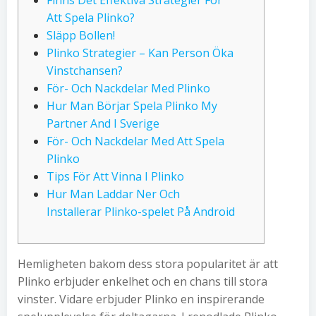
Finns Det Effektiva Strategier För
Att Spela Plinko?
Släpp Bollen!
Plinko Strategier – Kan Person Öka
Vinstchansen?
För- Och Nackdelar Med Plinko
Hur Man Börjar Spela Plinko My
Partner And I Sverige
För- Och Nackdelar Med Att Spela
Plinko
Tips För Att Vinna I Plinko
Hur Man Laddar Ner Och
Installerar Plinko-spelet På Android
Hemligheten bakom dess stora popularitet är att
Plinko erbjuder enkelhet och en chans till stora
vinster. Vidare erbjuder Plinko en inspirerande