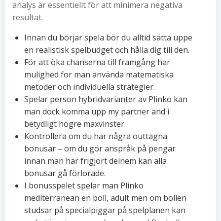
analys är essentiellt för att minimera negativa
resultat.
Innan du börjar spela bör du alltid sätta uppe
en realistisk spelbudget och hålla dig till den.
För att öka chanserna till framgång har
mulighed for man använda matematiska
metoder och individuella strategier.
Spelar person hybridvarianter av Plinko kan
man dock komma upp my partner and i
betydligt högre maxvinster.
Kontrollera om du har några outtagna
bonusar – om du gör anspråk på pengar
innan man har frigjort deinem kan alla
bonusar gå förlorade.
I bonusspelet spelar man Plinko
mediterranean en boll, adult men om bollen
studsar på specialpiggar på spelplanen kan