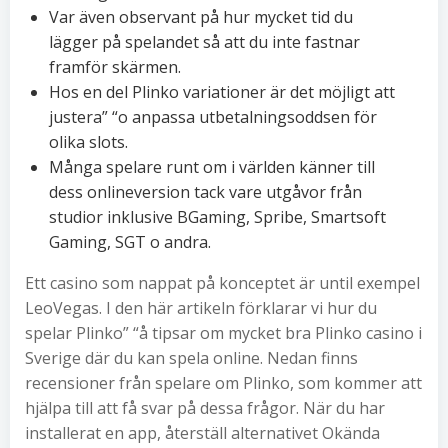
Var även observant på hur mycket tid du
lägger på spelandet så att du inte fastnar
framför skärmen.
Hos en del Plinko variationer är det möjligt att
justera” “o anpassa utbetalningsoddsen för
olika slots.
Många spelare runt om i världen känner till
dess onlineversion tack vare utgåvor från
studior inklusive BGaming, Spribe, Smartsoft
Gaming, SGT o andra.
Ett casino som nappat på konceptet är until exempel
LeoVegas. I den här artikeln förklarar vi hur du
spelar Plinko” “å tipsar om mycket bra Plinko casino i
Sverige där du kan spela online. Nedan finns
recensioner från spelare om Plinko, som kommer att
hjälpa till att få svar på dessa frågor. När du har
installerat en app, återställ alternativet Okända