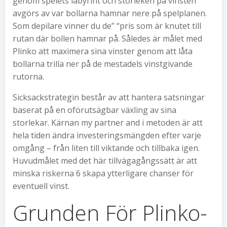
genom spelets labyrint och storleken på vinsten
avgörs av var bollarna hamnar nere på spelplanen.
Som depilare vinner du de” “pris som är knutet till
rutan där bollen hamnar på. Således är målet med
Plinko att maximera sina vinster genom att låta
bollarna trilla ner på de mestadels vinstgivande
rutorna.
Sicksackstrategin består av att hantera satsningar
baserat på en oförutsägbar växling av sina
storlekar. Kärnan my partner and i metoden är att
hela tiden ändra investeringsmängden efter varje
omgång – från liten till viktande och tillbaka igen.
Huvudmålet med det här tillvägagångssätt är att
minska riskerna 6 skapa ytterligare chanser för
eventuell vinst.
Grunden För Plinko-