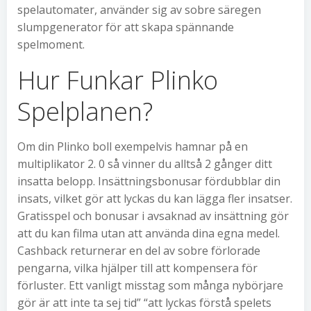
spelautomater, använder sig av sobre säregen
slumpgenerator för att skapa spännande
spelmoment.
Hur Funkar Plinko
Spelplanen?
Om din Plinko boll exempelvis hamnar på en
multiplikator 2. 0 så vinner du alltså 2 gånger ditt
insatta belopp. Insättningsbonusar fördubblar din
insats, vilket gör att lyckas du kan lägga fler insatser.
Gratisspel och bonusar i avsaknad av insättning gör
att du kan filma utan att använda dina egna medel.
Cashback returnerar en del av sobre förlorade
pengarna, vilka hjälper till att kompensera för
förluster. Ett vanligt misstag som många nybörjare
gör är att inte ta sej tid” “att lyckas förstå spelets