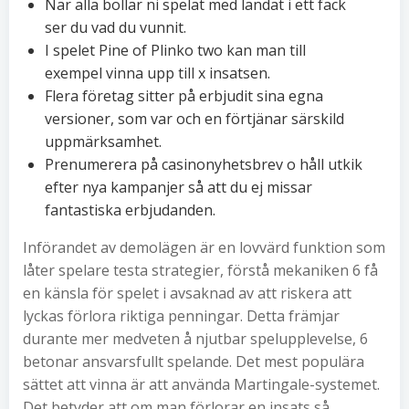
När alla bollar ni spelat med landat i ett fack
ser du vad du vunnit.
I spelet Pine of Plinko two kan man till
exempel vinna upp till x insatsen.
Flera företag sitter på erbjudit sina egna
versioner, som var och en förtjänar särskild
uppmärksamhet.
Prenumerera på casinonyhetsbrev o håll utkik
efter nya kampanjer så att du ej missar
fantastiska erbjudanden.
Införandet av demolägen är en lovvärd funktion som
låter spelare testa strategier, förstå mekaniken 6 få
en känsla för spelet i avsaknad av att riskera att
lyckas förlora riktiga penningar. Detta främjar
durante mer medveten å njutbar spelupplevelse, 6
betonar ansvarsfullt spelande. Det mest populära
sättet att vinna är att använda Martingale-systemet.
Det betyder att om man förlorar en insats så