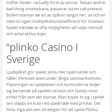
träffar hinder i actually form av pinnar. Skivan ändrar
bad thing rörelsebana, passerar via en rad prevent.
Bollen stannar we en av spåren längst ner, va och en
med sin egen multiplikationskoefficient för insatsen.
Spelet inkluderar ofta möjligheten att välja risknivå
och antal aktiva linjer.
“plinko Casino I
Sverige
Ljudspåret gör spelet ännu mer spännande och
håller intresset även under långa sammankomster.
Placeringen av spelplanen och kontrollerna skiljer
sig beroende på spelets version och family room
enhet från vem det startas. Man köper in sig i spelet
sen släpps en kula i ett spelbräde med prickar. Det
finns inga win-win-strategier för att spela Plinko,