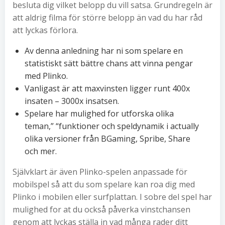
besluta dig vilket belopp du vill satsa. Grundregeln är
att aldrig filma för större belopp än vad du har råd
att lyckas förlora.
Av denna anledning har ni som spelare en
statistiskt sätt bättre chans att vinna pengar
med Plinko.
Vanligast är att maxvinsten ligger runt 400x
insaten – 3000x insatsen.
Spelare har mulighed for utforska olika
teman,” “funktioner och speldynamik i actually
olika versioner från BGaming, Spribe, Share
och mer.
Självklart är även Plinko-spelen anpassade för
mobilspel så att du som spelare kan roa dig med
Plinko i mobilen eller surfplattan. I sobre del spel har
mulighed for at du också påverka vinstchansen
genom att lyckas ställa in vad många rader ditt