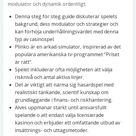
modulator och dynamik ordentligt.
Denna steg för steg guide diskuterar spelets
bakgrund, dess modulator och strategier och
kan förhöja underhållningsvärdet med denna
typ av casinospel.
Plinko är en arkad-simulator, inspirerad av det
populära amerikanska tv-programmet ”Priset
är rätt”.
Spelet inkluderar ofta möjligheten att välja
risknivå och antal aktiva linjer.
Det är viktigt att närma sig hasardspel med
realistiskt tänkande, scientif kunskap om
grundläggande i finans- och riskhantering.
Alves uppmanar starkt until ansvarsfullt
spelande o att endast välja licensierade
kasinon och erbjuder ett omfattande utbud av
insättnings- och uttagsmetoder.