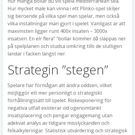
hur många bollar du vill spela mediterranean sea.
Hur mycket male kan vinna i ett Plinko-spel skiljer
sig beroende på vilka spel man spelar, men också
vilka inställningar man gjort i spelet. Vanligast är att
maxvinsten ligger runt 400x insaten – 3000x
insatsen. En elr flera” “bollar kommer då släppas ner
på spelplanen och studsa omkring tills de slutligen
landar i facken längst ner.
Strategin ”stegen”
Spelare har förmågan att ändra oddsen, vilket
möjliggör ett mer personligt o strategiskt
förhållningssätt till spelet. Riskexponering för
negativa utfall existerar vid ogenomtänkt
insatsplacering och pengar engagemang utan
adekvat analys av tidigare misslyckanden och
felkalkyleringar. Statistisk utvärdering och strategisk