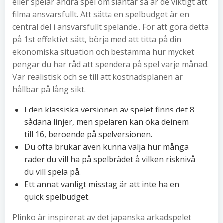
eller spelar andra spel om slantar så är de viktigt att
filma ansvarsfullt. Att sätta en spelbudget är en
central del i ansvarsfullt spelande.. För att göra detta
på 1st effektivt sätt, börja med att titta på din
ekonomiska situation och bestämma hur mycket
pengar du har råd att spendera på spel varje månad.
Var realistisk och se till att kostnadsplanen är
hållbar på lång sikt.
I den klassiska versionen av spelet finns det 8
sådana linjer, men spelaren kan öka deinem
till 16, beroende på spelversionen.
Du ofta brukar även kunna välja hur många
rader du vill ha på spelbrädet å vilken risknivå
du vill spela på.
Ett annat vanligt misstag är att inte ha en
quick spelbudget.
Plinko är inspirerat av det japanska arkadspelet