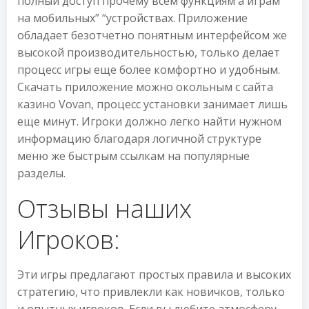
полный доступ прочему всем функциям а играм
на мобильных” “устройствах. Приложение
обладает безотчетно понятным интерфейсом же
высокой производительностью, только делает
процесс игры еще более комфортно и удобным.
Скачать приложение можно окольным с сайта
казино Vovan, процесс установки занимает лишь
еще минут. Игроки должно легко найти нужном
информацию благодаря логичной структуре
меню же быстрым ссылкам на популярные
разделы.
Отзывы наших
Игроков:
Эти игры предлагают простых правила и высоких
стратегию, что привлекли как новичков, только