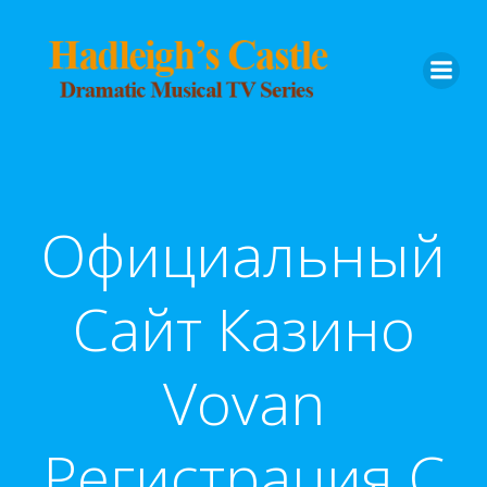
Skip
to
content
Официальный
Сайт Казино
Vovan
Регистрация С