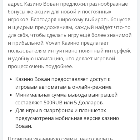
адрес. Казино Вован предложил разнообразные
бонусы же акции для новой и постоянных
игроков. Благодаря широкому выбирать бонусов
и щедрым предложениям, каждый найдёт что-то
для себя, чтобы сделать игру ещё более значимой
и прибыльной. Vovan Казино предлагает
пользователям интуитивно понятный интерфейс
и удобную навигацию, что делает игровой
процесс очень поудобнее.
Казино Вован предоставляет доступ к
игровым автоматам в онлайн-режиме.
Минимальная сумма вывода выигрышей
составляет 500RUB или 5 Долларов.
Для игры в смартфонах и планшетах
предусмотрена мобильная версия казино
Вован.
Проиграв указанную суммы, надо сделать