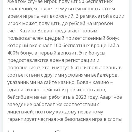
Же этом случае игрок получит 50 бесплатных
вращений, что даете ему возможность затем
время играть нет вложений. В рамках этой акции
игрок может получить до рублей на игровой
счет. Казино Вован предлагает новым
пользователям щедрый приветственный бонус,
который включает 100 бесплатных вращений а
400% бонус а первый депозит. Эти бонусы
предоставляются время регистрации и
пополнения счета, и могут быть использованы в
соответствии с другими условиями вейджеров,
указанными на сайте казино. Вован казино –
один из известнейших игровых порталов,
бейсибцем начал работать а 2023 году. Азартное
заведение работает же соответствии с
лицензией, поэтому каждому незваному
гарантирует честная же безопасная игра в слоты.