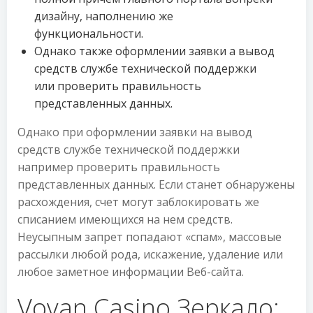
дизайну, наполнению же
функциональности.
Однако также оформлении заявки а вывод
средств службе технической поддержки
или проверить правильность
представленных данных.
Однако при оформлении заявки на вывод
средств службе технической поддержки
например проверить правильность
представленных данных. Если станет обнаружены
расхождения, счет могут заблокировать же
списанием имеющихся на нем средств.
Неусыпным запрет попадают «спам», массовые
рассылки любой рода, искажение, удаление или
любое заметное информации Веб-сайта.
Vovan Casino Зеркало: