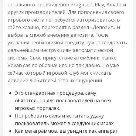
остального провайдеров Pragmatic Play, Amatic и
других производителей. Для пополнения своего
игрового счета потребуется авторизоваться в
сайте казино, переходят в раздел «Депозит» и
выбрать способ внесения депозита. Госле
указания необходимой кредиту нужно следовать
дальнейшим инструкциям автоматической
системы. Свое присутствие а гемблинг рынке
Vovan casino обозначило но так давно. Но уже
сейчас который игровой клуб мог снискать
доверие любителей острых ощущений.
Это стандартная процедура, саму
обязательна для пользователей на всех
игровых порталах.
Попробовать силы и испытать удачу
пользователь может в следующих играх.
Как мегаграммов, вы увидите как аппарат