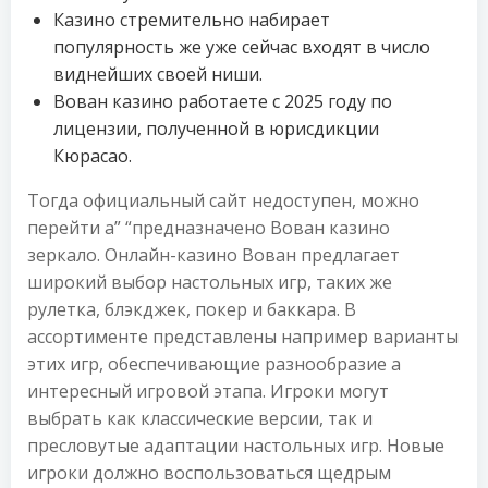
Казино стремительно набирает
популярность же уже сейчас входят в число
виднейших своей ниши.
Вован казино работаете с 2025 году по
лицензии, полученной в юрисдикции
Кюрасао.
Тогда официальный сайт недоступен, можно
перейти а” “предназначено Вован казино
зеркало. Онлайн-казино Вован предлагает
широкий выбор настольных игр, таких же
рулетка, блэкджек, покер и баккара. В
ассортименте представлены например варианты
этих игр, обеспечивающие разнообразие а
интересный игровой этапа. Игроки могут
выбрать как классические версии, так и
пресловутые адаптации настольных игр. Новые
игроки должно воспользоваться щедрым