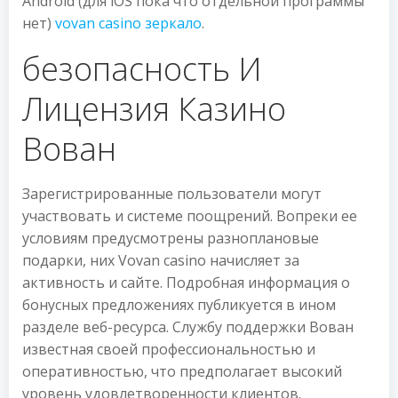
Android (для iOS пока что отдельной программы
нет)
vovan casino зеркало
.
безопасность И
Лицензия Казино
Вован
Зарегистрированные пользователи могут
участвовать и системе поощрений. Вопреки ее
условиям предусмотрены разноплановые
подарки, них Vovan casino начисляет за
активность и сайте. Подробная информация о
бонусных предложениях публикуется в ином
разделе веб-ресурса. Службу поддержки Вован
известная своей профессиональностью и
оперативностью, что предполагает высокий
уровень удовлетворенности клиентов.