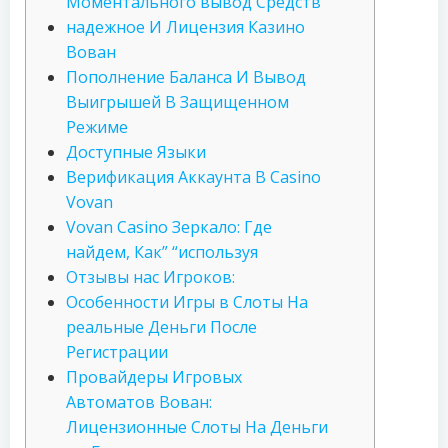
Моментального вывод Средств
надежное И Лицензия Казино
Вован
Пополнение Баланса И Вывод
Выигрышей В Защищенном
Режиме
Доступные Языки
Верификация Аккаунта В Casino
Vovan
Vovan Casino Зеркало: Где
найдем, Как” “используя
Отзывы нас Игроков:
Особенности Игры в Слоты На
реальные Деньги После
Регистрации
Провайдеры Игровых
Автоматов Вован:
Лицензионные Слоты На Деньги