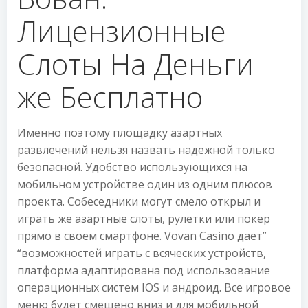
Лицензионные
Слоты На Деньги
же Бесплатно
Именно поэтому площадку азартных
развлечений нельзя назвать надежной только
безопасной. Удобство использующихся на
мобильном устройстве один из одним плюсов
проекта. Собеседники могут смело открыл и
играть же азартные слоты, рулетки или покер
прямо в своем смартфоне. Vovan Casino дает”
“возможностей играть с всяческих устройств,
платформа адаптирована под использование
операционных систем IOS и андроид. Все игровое
меню будет смещено вниз и для мобильной