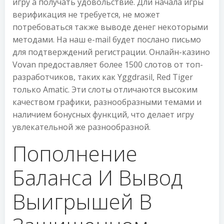
игру а получать удовольствие. Дли начала игры
верификация не требуется, не может
потребоваться также выводе денег некоторыми
методами. На наш e-mail будет послано письмо
для подтверждений регистрации. Онлайн-казино
Vovan предоставляет более 1500 слотов от топ-
разработчиков, таких как Yggdrasil, Red Tiger
только Amatic. Эти слоты отличаются высоким
качеством графики, разнообразными темами и
наличием бонусных функций, что делает игру
увлекательной же разнообразной.
Пополнение
Баланса И Вывод
Выигрышей В