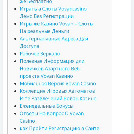
же Бесплатно
Играть а Слоты Vovancasino
Демо Без Регистрации
Игры же Казино Vovan – Слоты
На реальные Деньги
Альтернативные Адреса Для
Доступа
Рабочее Зеркало
Полезная Информация дли
Новичков Азартного Веб-
проекта Vovan Казино
Мобильная Версия Vovan Casino
Коллекция Игровых Автоматов
И те Развлечений Вован Казино
Еженедельные Бонусы
Ответы На вопрос О Vovan
Casino
как Пройти Регистрацию а Сайте