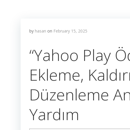
by
hasan
on
February 15, 2025
“Yahoo Play Ö
Ekleme, Kaldı
Düzenleme An
Yardım