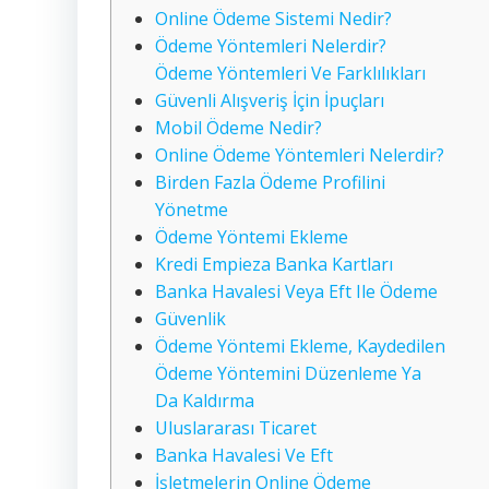
Online Ödeme Sistemi Nedir?
Ödeme Yöntemleri Nelerdir?
Ödeme Yöntemleri Ve Farklılıkları
Güvenli Alışveriş İçin İpuçları
Mobil Ödeme Nedir?
Online Ödeme Yöntemleri Nelerdir?
Birden Fazla Ödeme Profilini
Yönetme
Ödeme Yöntemi Ekleme
Kredi Empieza Banka Kartları
Banka Havalesi Veya Eft Ile Ödeme
Güvenlik
Ödeme Yöntemi Ekleme, Kaydedilen
Ödeme Yöntemini Düzenleme Ya
Da Kaldırma
Uluslararası Ticaret
Banka Havalesi Ve Eft
İşletmelerin Online Ödeme