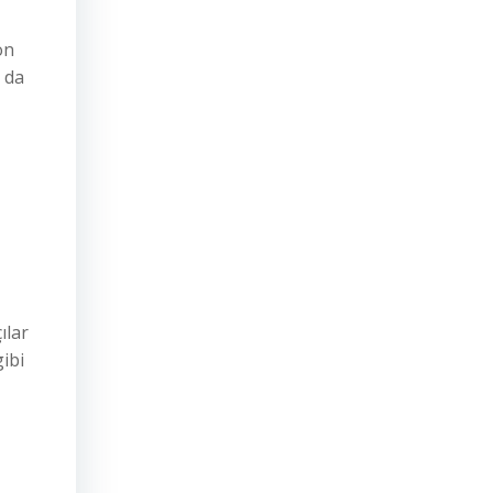
on
 da
ılar
ibi