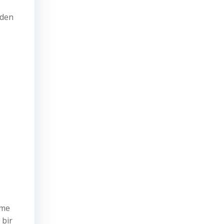
zden
eme
 bir