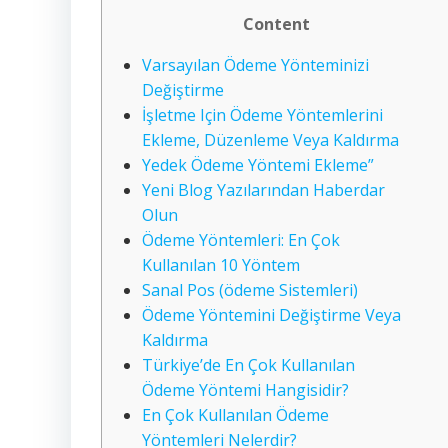
Content
Varsayılan Ödeme Yönteminizi
Değiştirme
İşletme Için Ödeme Yöntemlerini
Ekleme, Düzenleme Veya Kaldırma
Yedek Ödeme Yöntemi Ekleme”
Yeni Blog Yazılarından Haberdar
Olun
Ödeme Yöntemleri: En Çok
Kullanılan 10 Yöntem
Sanal Pos (ödeme Sistemleri)
Ödeme Yöntemini Değiştirme Veya
Kaldırma
Türkiye’de En Çok Kullanılan
Ödeme Yöntemi Hangisidir?
En Çok Kullanılan Ödeme
Yöntemleri Nelerdir?