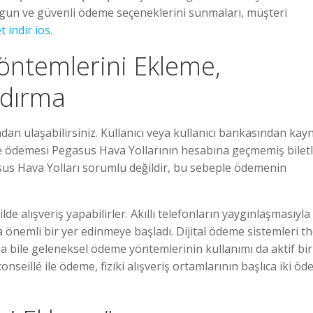
ygun ve güvenli ödeme seçeneklerini sunmaları, müşteri
 indir ios
.
Yöntemlerini Ekleme,
ldırma
ından ulaşabilirsiniz. Kullanıcı veya kullanıcı bankasından kayn
de ödemesi Pegasus Hava Yollarının hesabına geçmemiş bilet
gasus Hava Yolları sorumlu değildir, bu sebeple ödemenin
kilde alışveriş yapabilirler. Akıllı telefonların yaygınlaşmasıyla
 önemli bir yer edinmeye başladı. Dijital ödeme sistemleri t
 bile geleneksel ödeme yöntemlerinin kullanımı da aktif bir
onseillé ile ödeme, fiziki alışveriş ortamlarının başlıca iki ö