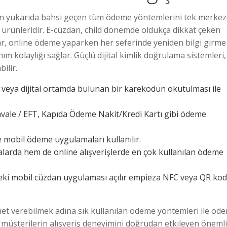
rin yukarıda bahsi geçen tüm ödeme yöntemlerini tek merke
i ürünleridir. E-cüzdan, child dönemde oldukça dikkat çeken
ar, online ödeme yaparken her seferinde yeniden bilgi girme
m kolaylığı sağlar. Güçlü dijital kimlik doğrulama sistemleri,
ilir.
ki veya dijital ortamda bulunan bir karekodun okutulması ile
ale / EFT, Kapıda Ödeme Nakit/Kredi Kartı gibi ödeme
 mobil ödeme uygulamaları kullanılır.
alarda hem de online alışverişlerde en çok kullanılan ödeme
ndeki mobil cüzdan uygulaması açılır empieza NFC veya QR kod
et verebilmek adına sık kullanılan ödeme yöntemleri ile öd
 müşterilerin alışveriş deneyimini doğrudan etkileyen önemli