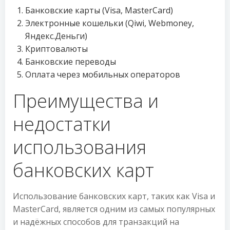
Банковские карты (Visa, MasterCard)
Электронные кошельки (Qiwi, Webmoney,
Яндекс.Деньги)
Криптовалюты
Банковские переводы
Оплата через мобильных операторов
Преимущества и
недостатки
использования
банковских карт
Использование банковских карт, таких как Visa и
MasterCard, является одним из самых популярных
и надёжных способов для транзакций на