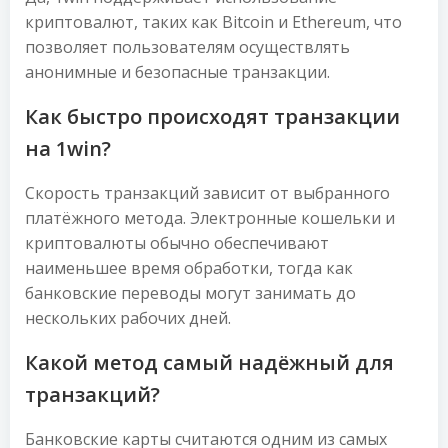
криптовалют, таких как Bitcoin и Ethereum, что
позволяет пользователям осуществлять
анонимные и безопасные транзакции.
Как быстро происходят транзакции
на 1win?
Скорость транзакций зависит от выбранного
платёжного метода. Электронные кошельки и
криптовалюты обычно обеспечивают
наименьшее время обработки, тогда как
банковские переводы могут занимать до
нескольких рабочих дней.
Какой метод самый надёжный для
транзакций?
Банковские карты считаются одним из самых