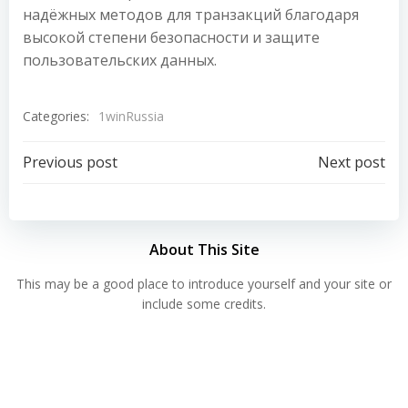
надёжных методов для транзакций благодаря
высокой степени безопасности и защите
пользовательских данных.
Categories:
1winRussia
Post
Post
Previous post
Next post
navigation
navigation
About This Site
This may be a good place to introduce yourself and your site or
include some credits.