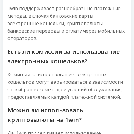
1win поддерживает разнообразные платёжные
методы, включая банковские карты,
электронные кошельки, криптовалюты,
банковские переводы и оплату через мобильных
операторов.
Есть ли комиссии за использование
электронных кошельков?
Комиссии за использование электронных
кошельков могут варьироваться в зависимости
от выбранного метода и условий обслуживания,
предоставляемых каждой платёжной системой.
Можно ли использовать
криптовалюты на 1win?
Да, 1win поддерживает использование