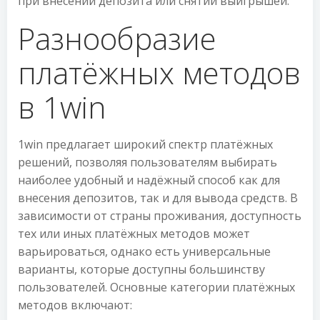
при внесении депозита или снятии выигрышей.
Разнообразие
платёжных методов
в 1win
1win предлагает широкий спектр платёжных
решений, позволяя пользователям выбирать
наиболее удобный и надёжный способ как для
внесения депозитов, так и для вывода средств. В
зависимости от страны проживания, доступность
тех или иных платёжных методов может
варьироваться, однако есть универсальные
варианты, которые доступны большинству
пользователей. Основные категории платёжных
методов включают: