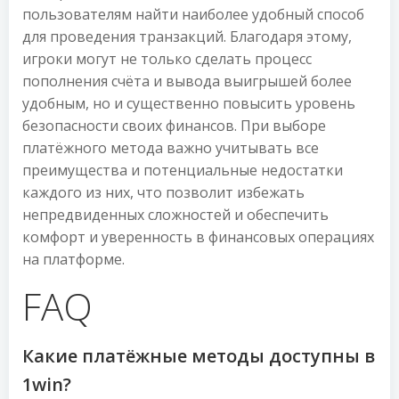
пользователям найти наиболее удобный способ
для проведения транзакций. Благодаря этому,
игроки могут не только сделать процесс
пополнения счёта и вывода выигрышей более
удобным, но и существенно повысить уровень
безопасности своих финансов. При выборе
платёжного метода важно учитывать все
преимущества и потенциальные недостатки
каждого из них, что позволит избежать
непредвиденных сложностей и обеспечить
комфорт и уверенность в финансовых операциях
на платформе.
FAQ
Какие платёжные методы доступны в
1win?