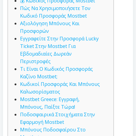
💰 Κωδικός Προσφοράς Mostbet
Πώς Να Χρησιμοποιήσετε Τον
Κωδικό Προσφοράς Mostbet
Αξιολόγηση Μπόνους Και
Προσφορών
Εγγραφείτε Στην Προσφορά Lucky
Ticket Στην Mostbet Για
Εβδομαδιαίες Δωρεάν
Περιστροφές
Τι Είναι Ο Κωδικός Προσφοράς
Καζίνο Mostbet;
Κωδικοί Προσφοράς Και Μπόνους
Καλωσορίσματος
Mostbet Greece: Εγγραφή,
Μπόνους, Παίξτε Τώρα!
Ποδοσφαιρικά Στοιχήματα Στην
Εφαρμογή Mostbet
Μπόνους Ποδοσφαίρου Στο