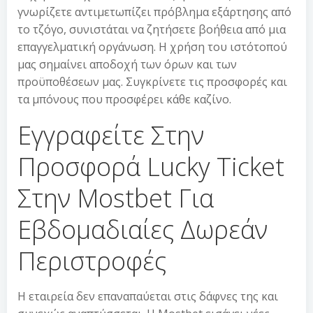
γνωρίζετε αντιμετωπίζει πρόβλημα εξάρτησης από
το τζόγο, συνιστάται να ζητήσετε βοήθεια από μια
επαγγελματική οργάνωση. Η χρήση του ιστότοπού
μας σημαίνει αποδοχή των όρων και των
προϋποθέσεων μας. Συγκρίνετε τις προσφορές και
τα μπόνους που προσφέρει κάθε καζίνο.
Εγγραφείτε Στην
Προσφορά Lucky Ticket
Στην Mostbet Για
Εβδομαδιαίες Δωρεάν
Περιστροφές
Η εταιρεία δεν επαναπαύεται στις δάφνες της και