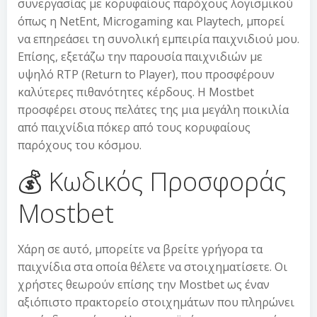
συνεργασίας με κορυφαίους παρόχους λογισμικού
όπως η NetEnt, Microgaming και Playtech, μπορεί
να επηρεάσει τη συνολική εμπειρία παιχνιδιού μου.
Επίσης, εξετάζω την παρουσία παιχνιδιών με
υψηλό RTP (Return to Player), που προσφέρουν
καλύτερες πιθανότητες κέρδους. Η Mostbet
προσφέρει στους πελάτες της μια μεγάλη ποικιλία
από παιχνίδια πόκερ από τους κορυφαίους
παρόχους του κόσμου.
💰 Κωδικός Προσφοράς
Mostbet
Χάρη σε αυτό, μπορείτε να βρείτε γρήγορα τα
παιχνίδια στα οποία θέλετε να στοιχηματίσετε. Οι
χρήστες θεωρούν επίσης την Mostbet ως έναν
αξιόπιστο πρακτορείο στοιχημάτων που πληρώνει