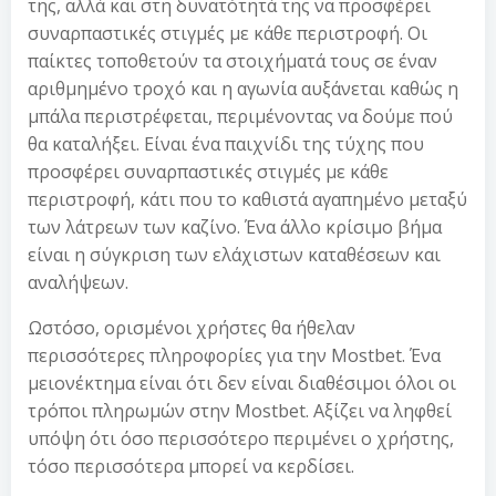
της, αλλά και στη δυνατότητά της να προσφέρει
συναρπαστικές στιγμές με κάθε περιστροφή. Οι
παίκτες τοποθετούν τα στοιχήματά τους σε έναν
αριθμημένο τροχό και η αγωνία αυξάνεται καθώς η
μπάλα περιστρέφεται, περιμένοντας να δούμε πού
θα καταλήξει. Είναι ένα παιχνίδι της τύχης που
προσφέρει συναρπαστικές στιγμές με κάθε
περιστροφή, κάτι που το καθιστά αγαπημένο μεταξύ
των λάτρεων των καζίνο. Ένα άλλο κρίσιμο βήμα
είναι η σύγκριση των ελάχιστων καταθέσεων και
αναλήψεων.
Ωστόσο, ορισμένοι χρήστες θα ήθελαν
περισσότερες πληροφορίες για την Mostbet. Ένα
μειονέκτημα είναι ότι δεν είναι διαθέσιμοι όλοι οι
τρόποι πληρωμών στην Mostbet. Αξίζει να ληφθεί
υπόψη ότι όσο περισσότερο περιμένει ο χρήστης,
τόσο περισσότερα μπορεί να κερδίσει.