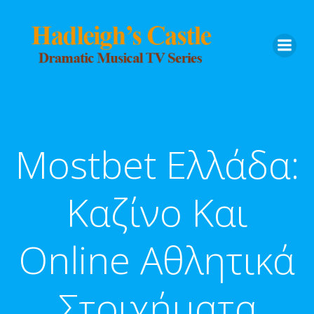
Skip
to
content
Mostbet Ελλάδα:
Καζίνο Και
Online Αθλητικά
Στοιχήματα