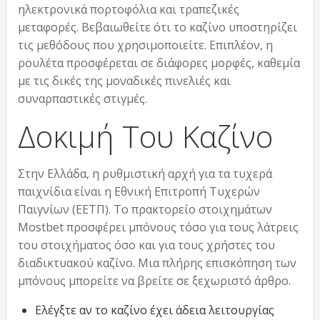
ηλεκτρονικά πορτοφόλια και τραπεζικές
μεταφορές. Βεβαιωθείτε ότι το καζίνο υποστηρίζει
τις μεθόδους που χρησιμοποιείτε. Επιπλέον, η
ρουλέτα προσφέρεται σε διάφορες μορφές, καθεμία
με τις δικές της μοναδικές πινελιές και
συναρπαστικές στιγμές.
Δοκιμή Του Καζίνο
Στην Ελλάδα, η ρυθμιστική αρχή για τα τυχερά
παιχνίδια είναι η Εθνική Επιτροπή Τυχερών
Παιγνίων (ΕΕΤΠ). Το πρακτορείο στοιχημάτων
Mostbet προσφέρει μπόνους τόσο για τους λάτρεις
του στοιχήματος όσο και για τους χρήστες του
διαδικτυακού καζίνο. Μια πλήρης επισκόπηση των
μπόνους μπορείτε να βρείτε σε ξεχωριστό άρθρο.
Ελέγξτε αν το καζίνο έχει άδεια λειτουργίας