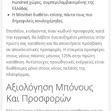
hundred χώρες, συμπεριλαμβανομένης της
Ελλάδας.
Η Mostbet διαθέτει επίσης πάντα τους πιο
δημοφιλείς κουλοχέρηδες.
Επιπλέον, εισάγοντας έναν κωδικό προσφοράς κατά
την εγγραφή, θα λάβετε ένα αυξημένο μπόνους στην
πρώτη σας κατάθεση και θα αποκτήσετε πρόσβαση
σε αποκλειστικές προσφορές. Η εταιρεία προσφέρει
στους νέους παίκτες μόνους 125% στην πρώτη
κατάθεση. Αντίστοιχες προωθητικές ενέργειες είναι
διαθέσιμες μόνο στους νέους πελάτες της
πλατφόρμας.
Αξιολόγηση Μπόνους
Και Προσφορών
Ελέγχω” “τους ελάχιστους όρους κατάθεσης για να