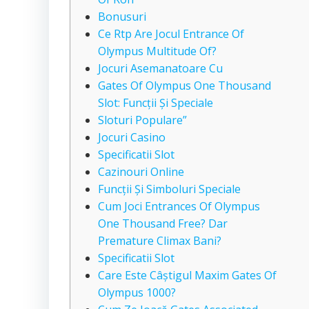
Bonusuri
Ce Rtp Are Jocul Entrance Of
Olympus Multitude Of?
Jocuri Asemanatoare Cu
Gates Of Olympus One Thousand
Slot: Funcții Și Speciale
Sloturi Populare”
Jocuri Casino
Specificatii Slot
Cazinouri Online
Funcții Și Simboluri Speciale
Cum Joci Entrances Of Olympus
One Thousand Free? Dar
Premature Climax Bani?
Specificatii Slot
Care Este Câștigul Maxim Gates Of
Olympus 1000?