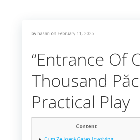
by
hasan
on
February 11, 2025
“Entrance Of 
Thousand Pă
Practical Play
Content
Cum Ze Joacă Gates Involving