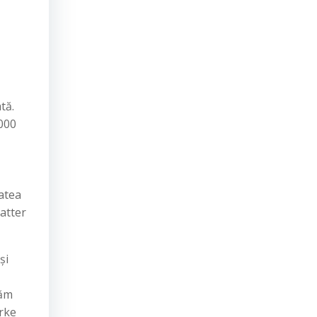
tă.
1000
tatea
atter
și
găm
orke