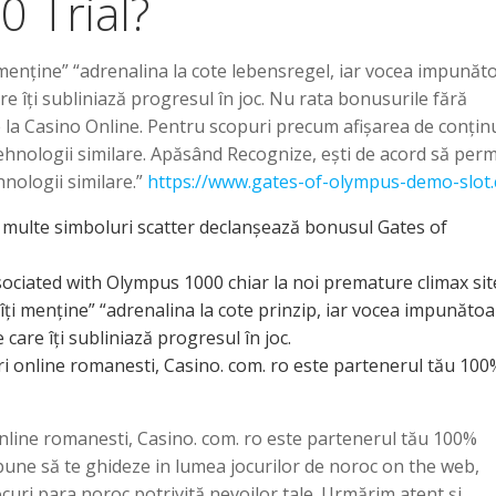
 Trial?
i menține” “adrenalina la cote lebensregel, iar vocea impunăt
re îți subliniază progresul în joc. Nu rata bonusurile fără
ve la Casino Online. Pentru scopuri precum afișarea de conțin
hnologii similare. Apăsând Recognize, ești de acord să perm
hnologii similare.”
https://www.gates-of-olympus-demo-slot
 multe simboluri scatter declanșează bonusul Gates of
ociated with Olympus 1000 chiar la noi premature climax sit
 îți menține” “adrenalina la cote prinzip, iar vocea impunăto
care îți subliniază progresul în joc.
i online romanesti, Casino. com. ro este partenerul tău 100
line romanesti, Casino. com. ro este partenerul tău 100%
opune să te ghideze in lumea jocurilor de noroc on the web,
curi para noroc potrivită nevoilor tale. Urmărim atent și