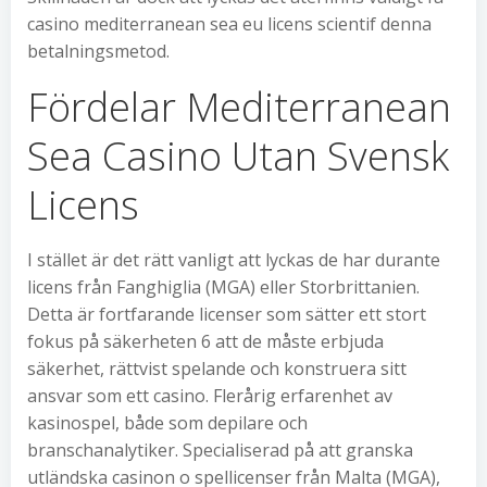
casino mediterranean sea eu licens scientif denna
betalningsmetod.
Fördelar Mediterranean
Sea Casino Utan Svensk
Licens
I stället är det rätt vanligt att lyckas de har durante
licens från Fanghiglia (MGA) eller Storbrittanien.
Detta är fortfarande licenser som sätter ett stort
fokus på säkerheten 6 att de måste erbjuda
säkerhet, rättvist spelande och konstruera sitt
ansvar som ett casino. Flerårig erfarenhet av
kasinospel, både som depilare och
branschanalytiker. Specialiserad på att granska
utländska casinon o spellicenser från Malta (MGA),