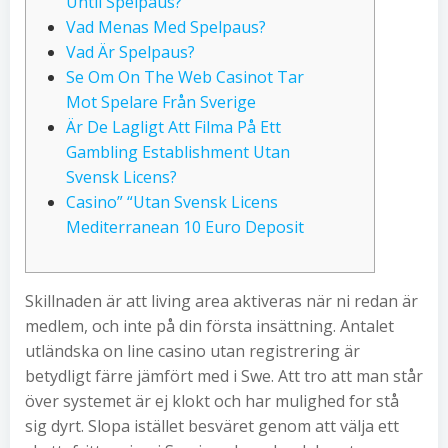
Until Spelpaus?
Vad Menas Med Spelpaus?
Vad Är Spelpaus?
Se Om On The Web Casinot Tar
Mot Spelare Från Sverige
Är De Lagligt Att Filma På Ett
Gambling Establishment Utan
Svensk Licens?
Casino” “Utan Svensk Licens
Mediterranean 10 Euro Deposit
Skillnaden är att living area aktiveras när ni redan är
medlem, och inte på din första insättning. Antalet
utländska on line casino utan registrering är
betydligt färre jämfört med i Swe. Att tro att man står
över systemet är ej klokt och har mulighed for stå
sig dyrt. Slopa istället besväret genom att välja ett