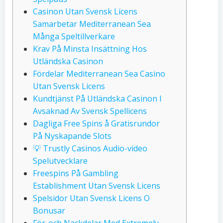
Casinon Utan Svensk Licens
Samarbetar Mediterranean Sea
Många Speltillverkare
Krav På Minsta Insättning Hos
Utländska Casinon
Fördelar Mediterranean Sea Casino
Utan Svensk Licens
Kundtjänst På Utländska Casinon I
Avsaknad Av Svensk Spellicens
Dagliga Free Spins å Gratisrundor
På Nyskapande Slots
💡 Trustly Casinos Audio-video
Spelutvecklare
Freespins På Gambling
Establishment Utan Svensk Licens
Spelsidor Utan Svensk Licens O
Bonusar