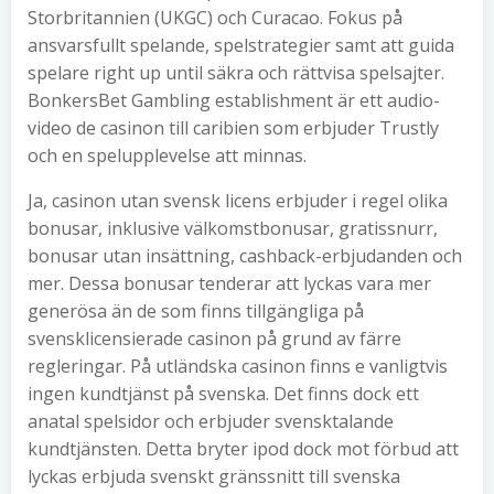
Storbritannien (UKGC) och Curacao. Fokus på
ansvarsfullt spelande, spelstrategier samt att guida
spelare right up until säkra och rättvisa spelsajter.
BonkersBet Gambling establishment är ett audio-
video de casinon till caribien som erbjuder Trustly
och en spelupplevelse att minnas.
Ja, casinon utan svensk licens erbjuder i regel olika
bonusar, inklusive välkomstbonusar, gratissnurr,
bonusar utan insättning, cashback-erbjudanden och
mer. Dessa bonusar tenderar att lyckas vara mer
generösa än de som finns tillgängliga på
svensklicensierade casinon på grund av färre
regleringar. På utländska casinon finns e vanligtvis
ingen kundtjänst på svenska. Det finns dock ett
anatal spelsidor och erbjuder svensktalande
kundtjänsten. Detta bryter ipod dock mot förbud att
lyckas erbjuda svenskt gränssnitt till svenska