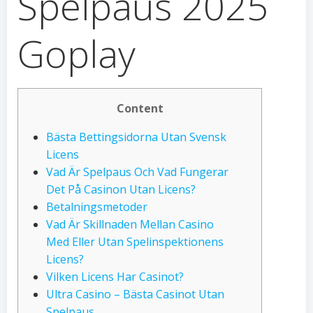
Spelpaus 2025 ️
Goplay
Content
Bästa Bettingsidorna Utan Svensk
Licens
Vad Är Spelpaus Och Vad Fungerar
Det På Casinon Utan Licens?
Betalningsmetoder
Vad Är Skillnaden Mellan Casino
Med Eller Utan Spelinspektionens
Licens?
Vilken Licens Har Casinot?
Ultra Casino – Bästa Casinot Utan
Spelpaus