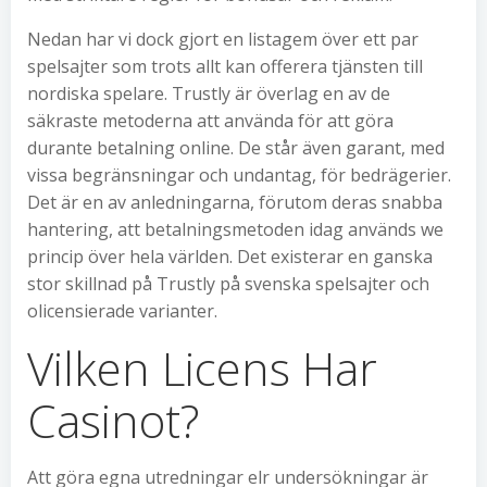
Nedan har vi dock gjort en listagem över ett par
spelsajter som trots allt kan offerera tjänsten till
nordiska spelare. Trustly är överlag en av de
säkraste metoderna att använda för att göra
durante betalning online. De står även garant, med
vissa begränsningar och undantag, för bedrägerier.
Det är en av anledningarna, förutom deras snabba
hantering, att betalningsmetoden idag används we
princip över hela världen. Det existerar en ganska
stor skillnad på Trustly på svenska spelsajter och
olicensierade varianter.
Vilken Licens Har
Casinot?
Att göra egna utredningar elr undersökningar är