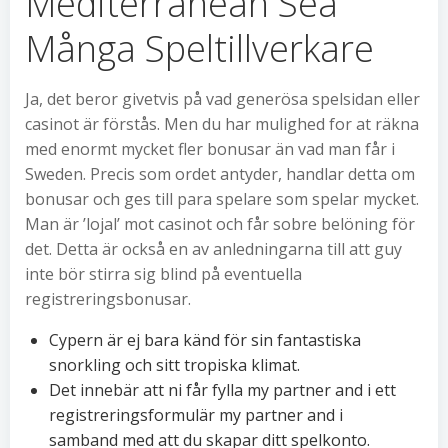
Mediterranean Sea
Många Speltillverkare
Ja, det beror givetvis på vad generösa spelsidan eller
casinot är förstås. Men du har mulighed for at räkna
med enormt mycket fler bonusar än vad man får i
Sweden. Precis som ordet antyder, handlar detta om
bonusar och ges till para spelare som spelar mycket.
Man är ’lojal’ mot casinot och får sobre belöning för
det. Detta är också en av anledningarna till att guy
inte bör stirra sig blind på eventuella
registreringsbonusar.
Cypern är ej bara känd för sin fantastiska
snorkling och sitt tropiska klimat.
Det innebär att ni får fylla my partner and i ett
registreringsformulär my partner and i
samband med att du skapar ditt spelkonto.