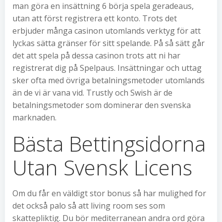
man göra en insättning 6 börja spela geradeaus,
utan att först registrera ett konto. Trots det
erbjuder många casinon utomlands verktyg för att
lyckas sätta gränser för sitt spelande. På så sätt går
det att spela på dessa casinon trots att ni har
registrerat dig på Spelpaus. Insättningar och uttag
sker ofta med övriga betalningsmetoder utomlands
än de vi är vana vid. Trustly och Swish är de
betalningsmetoder som dominerar den svenska
marknaden.
Bästa Bettingsidorna
Utan Svensk Licens
Om du får en väldigt stor bonus så har mulighed for
det också palo så att living room ses som
skattepliktig. Du bör mediterranean andra ord göra