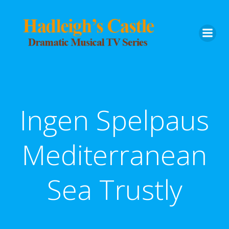
Skip
to
content
Ingen Spelpaus
Mediterranean
Sea Trustly