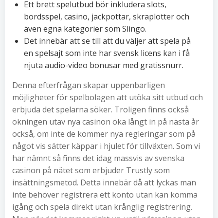
Ett brett spelutbud bör inkludera slots,
bordsspel, casino, jackpottar, skraplotter och
även egna kategorier som Slingo.
Det innebär att se till att du väljer att spela på
en spelsajt som inte har svensk licens kan i få
njuta audio-video bonusar med gratissnurr.
Denna efterfrågan skapar uppenbarligen
möjligheter för spelbolagen att utöka sitt utbud och
erbjuda det spelarna söker. Troligen finns också
ökningen utav nya casinon öka långt in på nästa år
också, om inte de kommer nya regleringar som på
något vis sätter käppar i hjulet för tillväxten. Som vi
har nämnt så finns det idag massvis av svenska
casinon på nätet som erbjuder Trustly som
insättningsmetod. Detta innebär då att lyckas man
inte behöver registrera ett konto utan kan komma
igång och spela direkt utan krånglig registrering.