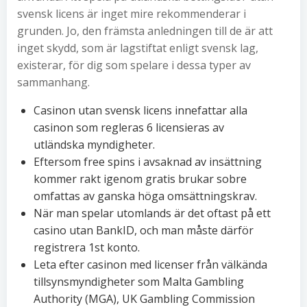
svensk licens är inget mire rekommenderar i
grunden. Jo, den främsta anledningen till de är att
inget skydd, som är lagstiftat enligt svensk lag,
existerar, för dig som spelare i dessa typer av
sammanhang.
Casinon utan svensk licens innefattar alla
casinon som regleras 6 licensieras av
utländska myndigheter.
Eftersom free spins i avsaknad av insättning
kommer rakt igenom gratis brukar sobre
omfattas av ganska höga omsättningskrav.
När man spelar utomlands är det oftast på ett
casino utan BankID, och man måste därför
registrera 1st konto.
Leta efter casinon med licenser från välkända
tillsynsmyndigheter som Malta Gambling
Authority (MGA), UK Gambling Commission