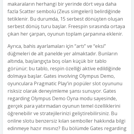
makaraların herhangi bir yerinde dört veya daha
fazla Scatter sembolü (Zeus simgeleri) belirdiğinde
tetiklenir. Bu durumda, 15 serbest dönüşten oluşan
serbest dönüş turu başlar. Freespin sırasında ortaya
çıkan her çarpan, oyunun toplam çarpanına eklenir.
Ayrıca, bahis ayarlamaları için “artı” ve “eksi”
düğmeleri de alt panelde yer almaktadır. Bunların
altında, başlangıçta boş olan küçük bir tablo
görünür; bu tablo, respin özelliği aktive edildiğinde
dolmaya başlar. Gates involving Olympus Demo,
oyunculara Pragmatic Play’in popüler slot oyununu
risksiz olarak deneyimleme şansı sunuyor. Gates
regarding Olympus Demo Oyna modu sayesinde,
gerçek para yatırmadan oyunun temel özelliklerini
öğrenebilir ve stratejilerinizi geliştirebilirsiniz. Bu
online slotu benzersiz kılan semboller hakkında bilgi
edinmeye hazır mısınız? Bu bölümde Gates regarding