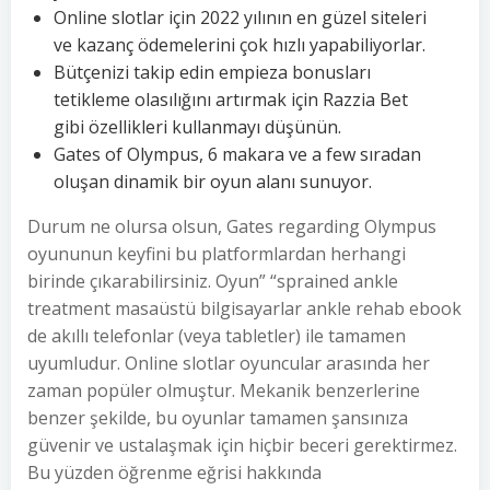
Online slotlar için 2022 yılının en güzel siteleri
ve kazanç ödemelerini çok hızlı yapabiliyorlar.
Bütçenizi takip edin empieza bonusları
tetikleme olasılığını artırmak için Razzia Bet
gibi özellikleri kullanmayı düşünün.
Gates of Olympus, 6 makara ve a few sıradan
oluşan dinamik bir oyun alanı sunuyor.
Durum ne olursa olsun, Gates regarding Olympus
oyununun keyfini bu platformlardan herhangi
birinde çıkarabilirsiniz. Oyun” “sprained ankle
treatment masaüstü bilgisayarlar ankle rehab ebook
de akıllı telefonlar (veya tabletler) ile tamamen
uyumludur. Online slotlar oyuncular arasında her
zaman popüler olmuştur. Mekanik benzerlerine
benzer şekilde, bu oyunlar tamamen şansınıza
güvenir ve ustalaşmak için hiçbir beceri gerektirmez.
Bu yüzden öğrenme eğrisi hakkında