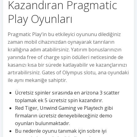
Kazandıran Pragmatic
Play Oyunları
Pragmatic Play’in bu etkileyici oyununu dilediğiniz
zaman mobil cihazınızdan oynayarak tanrıların
krallığına adım atabilirsiniz. Yatırım bonuslarınızın
yanında free of charge spin ödülleri neticesinde de
kasanızı kısa bir sürede katlayabilir ve kazançlarınızı
artırabilirsiniz. Gates of Olympus slotu, ana oyundaki
ile aynı mekaniğe sahiptir.
Ücretsiz spinler sırasında en arizona 3 scatter
toplamak ek 5 ücretsiz spin kazandırır.
Red Tiger, Unwind Gaming ve Playtech gibi
firmaların ücretsiz deneyebileceğiniz demo
oyunları bulunmaktadır.
Bu nedenle oyunu tanımak için sobre iyi