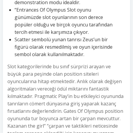
demonstration modu idealdir.
“Entrances Of Olympus Slot oyunu
günümüzde slot oyunlarının son derece
popüler olduğu ve birçok oyuncu tarafından
tercih etmesi ile karşımıza çıkıyor.
Scatter sembolü yunan tanrısı Zeus’un bir
figürü olarak resmedilmiş ve oyun içerisinde
sembol olarak kullanılmaktadır.
Slot kategorilerinde bu sınıf sürprizi arayan ve
büyük para peşinde olan position siteleri
oyuncularına hitap etmektedir. Anlık olarak değişen
algoritmaları vereceği ödül miktarını fantastik
kılmaktadır. Pragmatic Play’in bu etkileyici oyununda
tanrıların cömert dünyasına giriş yaparak kazanç
fırsatlarını değerlendirin. Gates Of Olympus position
oyununda tur boyunca artan bir çarpan mevcuttur.
Kazanan the girl” “çarpan ve taktikleri neticesinde