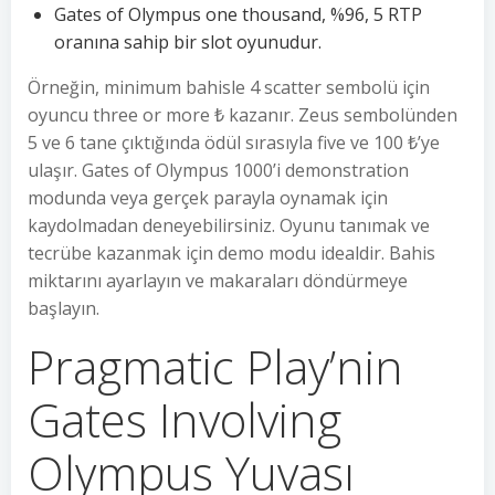
Gates of Olympus one thousand, %96, 5 RTP
oranına sahip bir slot oyunudur.
Örneğin, minimum bahisle 4 scatter sembolü için
oyuncu three or more ₺ kazanır. Zeus sembolünden
5 ve 6 tane çıktığında ödül sırasıyla five ve 100 ₺’ye
ulaşır. Gates of Olympus 1000’i demonstration
modunda veya gerçek parayla oynamak için
kaydolmadan deneyebilirsiniz. Oyunu tanımak ve
tecrübe kazanmak için demo modu idealdir. Bahis
miktarını ayarlayın ve makaraları döndürmeye
başlayın.
Pragmatic Play’nin
Gates Involving
Olympus Yuvası