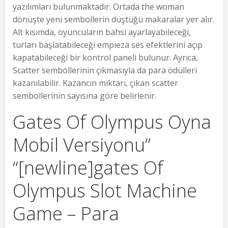
yazılımları bulunmaktadır. Ortada the woman
dönüşte yeni sembollerin düştüğü makaralar yer alır.
Alt kısımda, oyuncuların bahsi ayarlayabileceği,
turları başlatabileceği empieza ses efektlerini açıp
kapatabileceği bir kontrol paneli bulunur. Ayrıca,
Scatter sembollerinin çıkmasıyla da para ödülleri
kazanılabilir. Kazancın miktarı, çıkan scatter
sembollerinin sayısına göre belirlenir.
Gates Of Olympus Oyna
Mobil Versiyonu”
“[newline]gates Of
Olympus Slot Machine
Game – Para