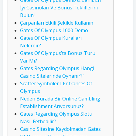
Gates Of Olympus Demo & Canlı: En
İyi Casinoları Ve Bonus Tekliflerini
Bulun!
Çarpanları Etkili Şekilde Kullanın
Gates Of Olympus 1000 Demo
Gates Of Olympus Kuralları
Nelerdir?
Gates Of Olympus’ta Bonus Turu
Var Mı?
Gates Regarding Olympus Hangi
Casino Sitelerinde Oynanır?”
Scatter Symboler I Entrances Of
Olympus
Neden Burada Bir Online Gambling
Establishment Arıyorsunuz?
Gates Regarding Olympus Slotu
Nasıl Fethedilir?
Casino Sitesine Kaydolmadan Gates