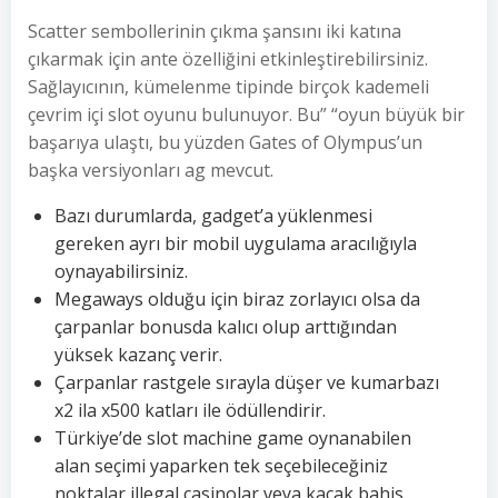
Scatter sembollerinin çıkma şansını iki katına
çıkarmak için ante özelliğini etkinleştirebilirsiniz.
Sağlayıcının, kümelenme tipinde birçok kademeli
çevrim içi slot oyunu bulunuyor. Bu” “oyun büyük bir
başarıya ulaştı, bu yüzden Gates of Olympus’un
başka versiyonları ag mevcut.
Bazı durumlarda, gadget’a yüklenmesi
gereken ayrı bir mobil uygulama aracılığıyla
oynayabilirsiniz.
Megaways olduğu için biraz zorlayıcı olsa da
çarpanlar bonusda kalıcı olup arttığından
yüksek kazanç verir.
Çarpanlar rastgele sırayla düşer ve kumarbazı
x2 ila x500 katları ile ödüllendirir.
Türkiye’de slot machine game oynanabilen
alan seçimi yaparken tek seçebileceğiniz
noktalar illegal casinolar veya kaçak bahis