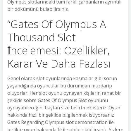
Olympus slotlarındaki tüm farklı çarpanların ayrıntılı
bir dökümünü bulabilirsiniz.
“Gates Of Olympus A
Thousand Slot
İncelemesi: Özellikler,
Karar Ve Daha Fazlası
Genel olarak slot oyunlarında kasmalar gibi sorun
yaşandığında oyuncular bu durumdan muzdarip
oluyorlar. Her slot oyunu oynayan kişilerin rahat bir
şekilde sobre Gates Of Olympus Slot oyununu
oynayabileceğini baştan size belirtmek isteriz. Oyun
hakkında hızlı bir şekilde bilgilenmek istiyorsanız
Gates Regarding Olympus slot demonstration ile
birlikte oyun hakkında fikir sahibi olabilirsiniz. Sizlere