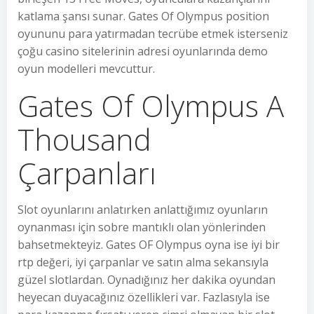
katlama şansı sunar. Gates Of Olympus position
oyununu para yatırmadan tecrübe etmek isterseniz
çoğu casino sitelerinin adresi oyunlarında demo
oyun modelleri mevcuttur.
Gates Of Olympus A
Thousand
Çarpanları
Slot oyunlarını anlatırken anlattığımız oyunların
oynanması için sobre mantıklı olan yönlerinden
bahsetmekteyiz. Gates OF Olympus oyna ise iyi bir
rtp değeri, iyi çarpanlar ve satın alma sekansıyla
güzel slotlardan. Oynadığınız her dakika oyundan
heyecan duyacağınız özellikleri var. Fazlasıyla ise