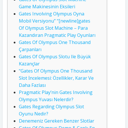
Game Makinesinin Eksileri
Gates Involving Olympus Oyna
Mobil Versiyonu” “[newline]gates
Of Olympus Slot Machine – Para
Kazandıran Pragmatic Play Oyunları
Gates Of Olympus One Thousand
Çarpanları
Gates Of Olympus Slotu Ile Büyük
Kazançlar
“Gates Of Olympus One Thousand
Slot İncelemesi: Özellikler, Karar Ve
Daha Fazlası
Pragmatic Play’nin Gates Involving
Olympus Yuvası Nelerdir?
Gates Regarding Olympus Slot
Oyunu Nedir?
Denemeniz Gereken Benzer Slotlar