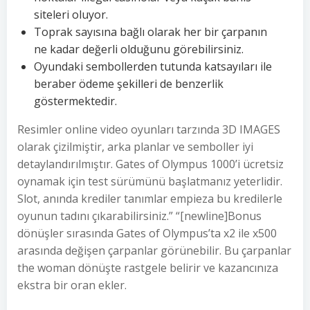
siteleri oluyor.
Toprak sayısına bağlı olarak her bir çarpanın
ne kadar değerli olduğunu görebilirsiniz.
Oyundaki sembollerden tutunda katsayıları ile
beraber ödeme şekilleri de benzerlik
göstermektedir.
Resimler online video oyunları tarzında 3D IMAGES
olarak çizilmiştir, arka planlar ve semboller iyi
detaylandırılmıştır. Gates of Olympus 1000’i ücretsiz
oynamak için test sürümünü başlatmanız yeterlidir.
Slot, anında krediler tanımlar empieza bu kredilerle
oyunun tadını çıkarabilirsiniz.” “[newline]Bonus
dönüşler sırasında Gates of Olympus’ta x2 ile x500
arasında değişen çarpanlar görünebilir. Bu çarpanlar
the woman dönüşte rastgele belirir ve kazancınıza
ekstra bir oran ekler.