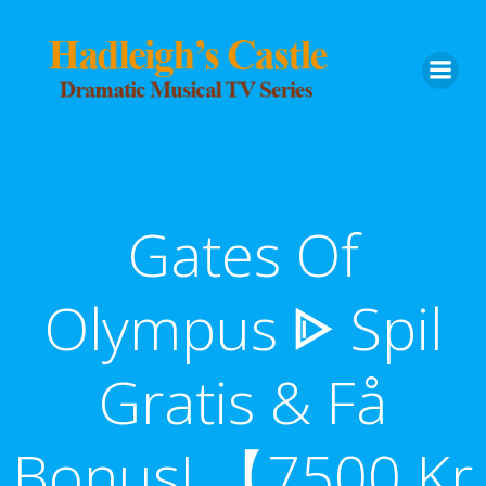
Skip
to
content
Gates Of
Olympus ᐈ Spil
Gratis & Få
Bonus! 【7500 Kr