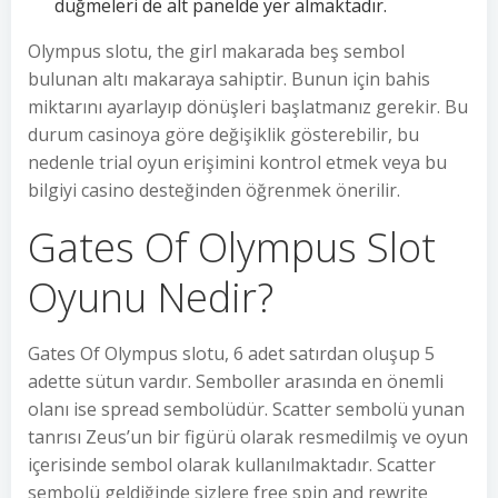
düğmeleri de alt panelde yer almaktadır.
Olympus slotu, the girl makarada beş sembol
bulunan altı makaraya sahiptir. Bunun için bahis
miktarını ayarlayıp dönüşleri başlatmanız gerekir. Bu
durum casinoya göre değişiklik gösterebilir, bu
nedenle trial oyun erişimini kontrol etmek veya bu
bilgiyi casino desteğinden öğrenmek önerilir.
Gates Of Olympus Slot
Oyunu Nedir?
Gates Of Olympus slotu, 6 adet satırdan oluşup 5
adette sütun vardır. Semboller arasında en önemli
olanı ise spread sembolüdür. Scatter sembolü yunan
tanrısı Zeus’un bir figürü olarak resmedilmiş ve oyun
içerisinde sembol olarak kullanılmaktadır. Scatter
sembolü geldiğinde sizlere free spin and rewrite