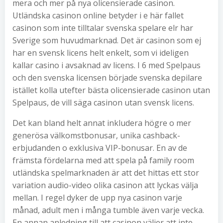
mera och mer på nya olicensierade casinon.
Utländska casinon online betyder i e här fallet
casinon som inte tilltalar svenska spelare elr har
Sverige som huvudmarknad. Det är casinon som ej
har en svensk licens helt enkelt, som vi ideligen
kallar casino i avsaknad av licens. I 6 med Spelpaus
och den svenska licensen började svenska depilare
istället kolla utefter bästa olicensierade casinon utan
Spelpaus, de vill säga casinon utan svensk licens.
Det kan bland helt annat inkludera högre o mer
generösa välkomstbonusar, unika cashback-
erbjudanden o exklusiva VIP-bonusar. En av de
främsta fördelarna med att spela på family room
utländska spelmarknaden är att det hittas ett stor
variation audio-video olika casinon att lyckas välja
mellan. I regel dyker de upp nya casinon varje
månad, adult men i många tumble även varje vecka.
En annan anledning till att casinon väljer att inte