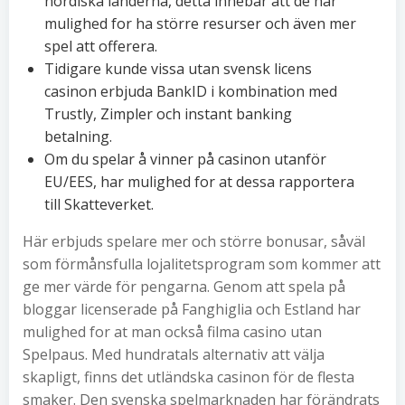
nordiska länderna, detta innebär att de har
mulighed for ha större resurser och även mer
spel att offerera.
Tidigare kunde vissa utan svensk licens
casinon erbjuda BankID i kombination med
Trustly, Zimpler och instant banking
betalning.
Om du spelar å vinner på casinon utanför
EU/EES, har mulighed for at dessa rapportera
till Skatteverket.
Här erbjuds spelare mer och större bonusar, såväl
som förmånsfulla lojalitetsprogram som kommer att
ge mer värde för pengarna. Genom att spela på
bloggar licenserade på Fanghiglia och Estland har
mulighed for at man också filma casino utan
Spelpaus. Med hundratals alternativ att välja
skapligt, finns det utländska casinon för de flesta
smaker. Den svenska spelmarknaden har förändrats