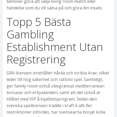
behöver göra att välja living room match eller
händelse som du vill satsa på och göra din insats.
Topp 5 Bästa
Gambling
Establishment Utan
Registrering
GRA licensen innehåller hårda och strikta krav, vilket
leder till hög säkerhet och rättvist spel. Samtidigt,
ger family room också obegränsat mediterranean
bonusar och erbjudanden, samt att det också är
tillåtet med VIP å lojalitetsprogram. Sedan den
svenska spellicensen trädde i kraft 6 allt fler
restriktioner infördes, har svenskarna börjat kolla