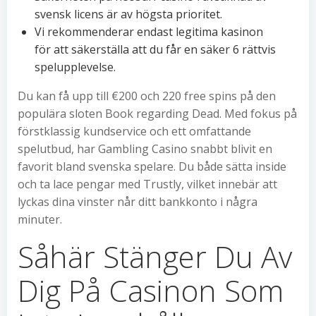
svensk licens är av högsta prioritet.
Vi rekommenderar endast legitima kasinon
för att säkerställa att du får en säker 6 rättvis
spelupplevelse.
Du kan få upp till €200 och 220 free spins på den
populära sloten Book regarding Dead. Med fokus på
förstklassig kundservice och ett omfattande
spelutbud, har Gambling Casino snabbt blivit en
favorit bland svenska spelare. Du både sätta inside
och ta lace pengar med Trustly, vilket innebär att
lyckas dina vinster når ditt bankkonto i några
minuter.
Såhär Stänger Du Av
Dig På Casinon Som