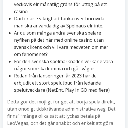
veckovis elr månatlig gräns för uttag på ett
casino.
Därför är e viktigt att tänka över huruvida
man ska använda dig av Spelpaus elr inte.
Är du som många andra svenska spelare
nyfiken på det här med online casino utan
svensk licens och vill vara medveten om mer
om fenomenet?
För den svenska spelmarknaden verkar e vara
något som ska komma och gå i vågor.
Redan från lanseringen år 2023 har de
erbjudit ett stort spelutbud från ledande
spelutvecklare (NetEnt, Play In GO med flera).
Detta gör det möjligt för get att börja spela direkt,
utan onödigt tidskrävande administrativa weg. Det
finns” “många olika sätt att lyckas betala på
LeoVegas, och det går snabbt och enkelt att göra