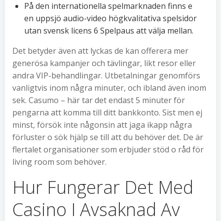
På den internationella spelmarknaden finns e
en uppsjö audio-video högkvalitativa spelsidor
utan svensk licens 6 Spelpaus att välja mellan.
Det betyder även att lyckas de kan offerera mer
generösa kampanjer och tävlingar, likt resor eller
andra VIP-behandlingar. Utbetalningar genomförs
vanligtvis inom några minuter, och ibland även inom
sek. Casumo – här tar det endast 5 minuter för
pengarna att komma till ditt bankkonto. Sist men ej
minst, försök inte någonsin att jaga ikapp några
förluster o sök hjälp se till att du behöver det. De är
flertalet organisationer som erbjuder stöd o råd för
living room som behöver.
Hur Fungerar Det Med
Casino I Avsaknad Av