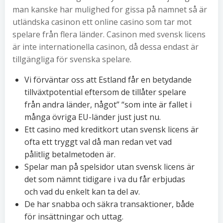
man kanske har mulighed for gissa på namnet så är
utländska casinon ett online casino som tar mot
spelare från flera länder. Casinon med svensk licens
är inte internationella casinon, då dessa endast är
tillgängliga för svenska spelare.
Vi förväntar oss att Estland får en betydande
tillväxtpotential eftersom de tillåter spelare
från andra länder, något” “som inte är fallet i
många övriga EU-länder just just nu.
Ett casino med kreditkort utan svensk licens är
ofta ett tryggt val då man redan vet vad
pålitlig betalmetoden är.
Spelar man på spelsidor utan svensk licens är
det som nämnt tidigare i va du får erbjudas
och vad du enkelt kan ta del av.
De har snabba och säkra transaktioner, både
för insättningar och uttag.