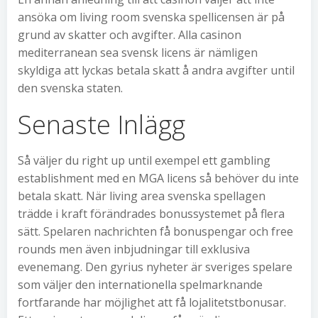
ansöka om living room svenska spellicensen är på
grund av skatter och avgifter. Alla casinon
mediterranean sea svensk licens är nämligen
skyldiga att lyckas betala skatt å andra avgifter until
den svenska staten.
Senaste Inlägg
Så väljer du right up until exempel ett gambling
establishment med en MGA licens så behöver du inte
betala skatt. När living area svenska spellagen
trädde i kraft förändrades bonussystemet på flera
sätt. Spelaren nachrichten få bonuspengar och free
rounds men även inbjudningar till exklusiva
evenemang. Den gyrius nyheter är sveriges spelare
som väljer den internationella spelmarknande
fortfarande har möjlighet att få lojalitetstbonusar.