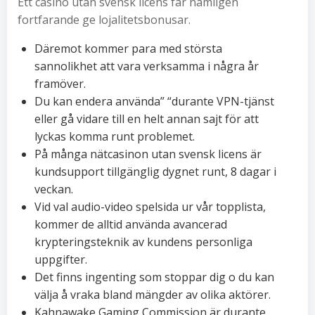
Ett casino utan svensk licens får nämligen
fortfarande ge lojalitetsbonusar.
Däremot kommer para med största
sannolikhet att vara verksamma i några år
framöver.
Du kan endera använda” “durante VPN-tjänst
eller gå vidare till en helt annan sajt för att
lyckas komma runt problemet.
På många nätcasinon utan svensk licens är
kundsupport tillgänglig dygnet runt, 8 dagar i
veckan.
Vid val audio-video spelsida ur vår topplista,
kommer de alltid använda avancerad
krypteringsteknik av kundens personliga
uppgifter.
Det finns ingenting som stoppar dig o du kan
välja å vraka bland mängder av olika aktörer.
Kahnawake Gaming Commission är durante