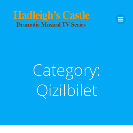
Skip
to
content
Category:
Qizilbilet