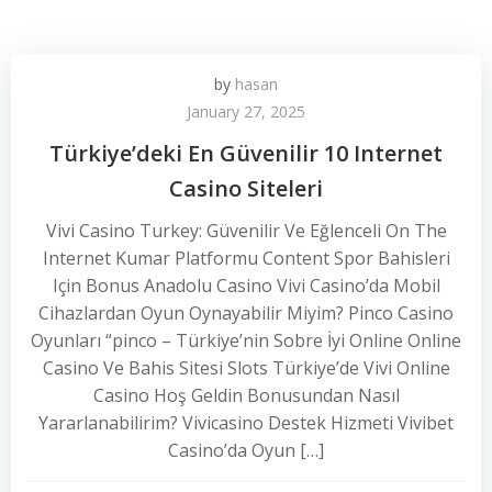
by
hasan
January 27, 2025
Türkiye’deki En Güvenilir 10 Internet
Casino Siteleri
Vivi Casino Turkey: Güvenilir Ve Eğlenceli On The
Internet Kumar Platformu Content Spor Bahisleri
Için Bonus Anadolu Casino Vivi Casino’da Mobil
Cihazlardan Oyun Oynayabilir Miyim? Pinco Casino
Oyunları “pinco – Türkiye’nin Sobre İyi Online Online
Casino Ve Bahis Sitesi Slots Türkiye’de Vivi Online
Casino Hoş Geldin Bonusundan Nasıl
Yararlanabilirim? Vivicasino Destek Hizmeti Vivibet
Casino’da Oyun […]