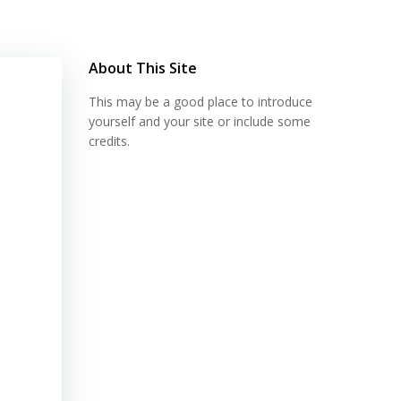
About This Site
This may be a good place to introduce
yourself and your site or include some
credits.