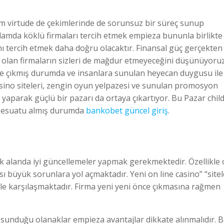
m virtude de çekimlerinde de sorunsuz bir süreç sunup
lamda köklü firmaları tercih etmek empieza bununla birlikte
ını tercih etmek daha doğru olacaktır. Finansal güç gerçekten
 olan firmaların sizleri de mağdur etmeyeceğini düşünüyoruz
ne çıkmış durumda ve insanlara sunulan heyecan duygusu ile
sino siteleri, zengin oyun yelpazesi ve sunulan promosyon
iği yaparak güçlü bir pazarı da ortaya çıkartıyor. Bu Pazar chil
r sesuatu almış durumda
bankobet güncel giriş
.
ok alanda iyi güncellemeler yapmak gerekmektedir. Özellikle
sı büyük sorunlara yol açmaktadır. Yeni on line casino” “sitel
ile karşılaşmaktadır. Firma yeni yeni önce çıkmasına rağmen
n sunduğu olanaklar empieza avantajlar dikkate alınmalıdır. 