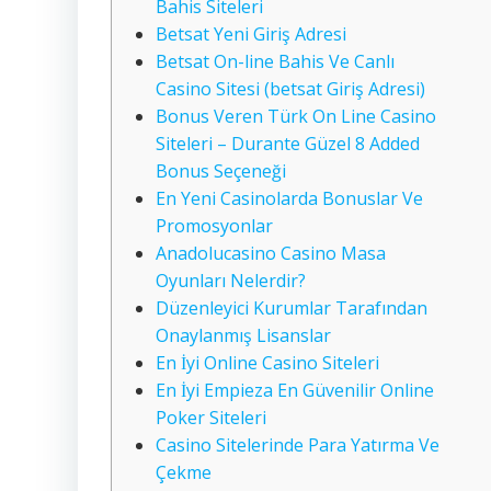
Bahis Siteleri
Betsat Yeni Giriş Adresi
Betsat On-line Bahis Ve Canlı
Casino Sitesi (betsat Giriş Adresi)
Bonus Veren Türk On Line Casino
Siteleri – Durante Güzel 8 Added
Bonus Seçeneği
En Yeni Casinolarda Bonuslar Ve
Promosyonlar
Anadolucasino Casino Masa
Oyunları Nelerdir?
Düzenleyici Kurumlar Tarafından
Onaylanmış Lisanslar
En İyi Online Casino Siteleri
En İyi Empieza En Güvenilir Online
Poker Siteleri
Casino Sitelerinde Para Yatırma Ve
Çekme