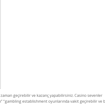
zaman geçirebilir ve kazanç yapabilirsiniz. Casino sevenler
ı” “gambling establishment oyunlarında vakit geçirebilir ve 