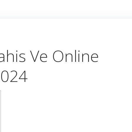
Bahis Ve Online
2024