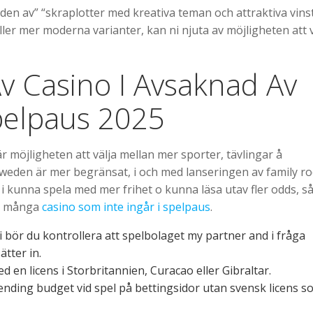
den av” “skraplotter med kreativa teman och attraktiva vinst
ler mer moderna varianter, kan ni njuta av möjligheten att 
 Casino I Avsaknad Av
pelpaus 2025
r möjligheten att välja mellan mer sporter, tävlingar å
Sweden är mer begränsat, i och med lanseringen av family r
l i kunna spela med mer frihet o kunna läsa utav fler odds, så
ör många
casino som inte ingår i spelpaus
.
 bör du kontrollera att spelbolaget my partner and i fråga
ätter in.
 en licens i Storbritannien, Curacao eller Gibraltar.
spending budget vid spel på bettingsidor utan svensk licens 