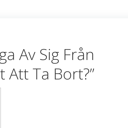
ga Av Sig Från
 Att Ta Bort?”