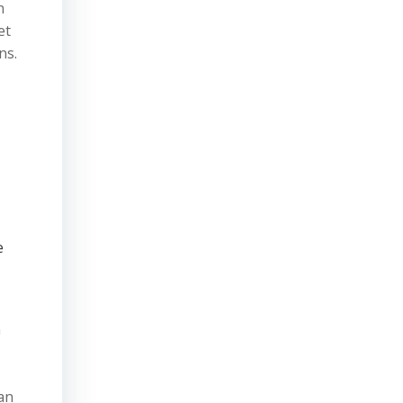
n
et
ns.
e
a
an