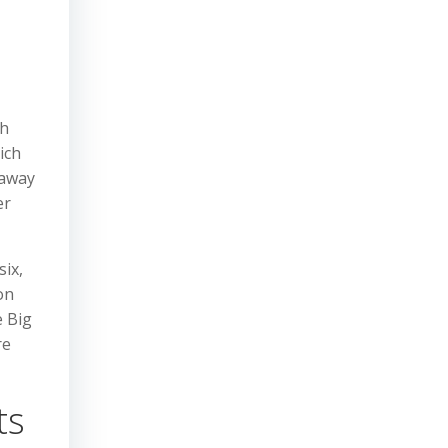
ch
ich
 away
er
six,
on
e Big
re
ts