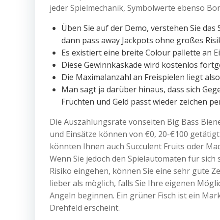
jeder Spielmechanik, Symbolwerte ebenso Bo
Üben Sie auf der Demo, verstehen Sie das 
dann pass away Jackpots ohne großes Risi
Es existiert eine breite Colour pallette an E
Diese Gewinnkaskade wird kostenlos fortg
Die Maximalanzahl an Freispielen liegt also
Man sagt ja darüber hinaus, dass sich Geg
Früchten und Geld passt wieder zeichen p
Die Auszahlungsrate vonseiten Big Bass Biene
und Einsätze können von €0, 20-€100 getätigt 
könnten Ihnen auch Succulent Fruits oder M
Wenn Sie jedoch den Spielautomaten für sich s
Risiko eingehen, können Sie eine sehr gute Ze
lieber als möglich, falls Sie Ihre eigenen Mög
Angeln beginnen. Ein grüner Fisch ist ein Mar
Drehfeld erscheint.