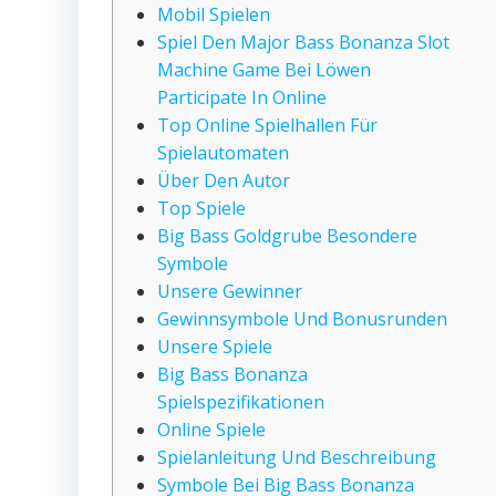
Mobil Spielen
Spiel Den Major Bass Bonanza Slot
Machine Game Bei Löwen
Participate In Online
Top Online Spielhallen Für
Spielautomaten
Über Den Autor
Top Spiele
Big Bass Goldgrube Besondere
Symbole
Unsere Gewinner
Gewinnsymbole Und Bonusrunden
Unsere Spiele
Big Bass Bonanza
Spielspezifikationen
Online Spiele
Spielanleitung Und Beschreibung
Symbole Bei Big Bass Bonanza