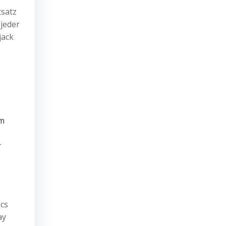
tsatz
“jeder
jack
em
r
cs
ay