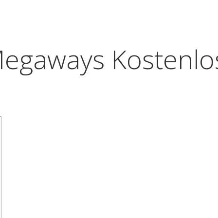
Megaways Kostenlo