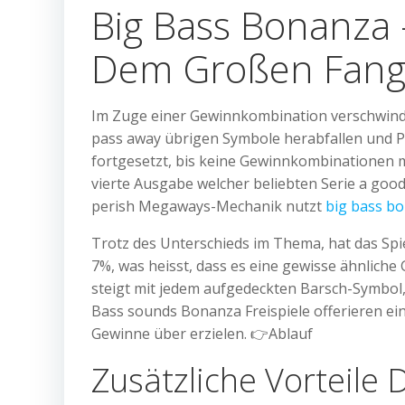
Big Bass Bonanza 
Dem Großen Fan
Im Zuge einer Gewinnkombination verschwinde
pass away übrigen Symbole herabfallen und P
fortgesetzt, bis keine Gewinnkombinationen 
vierte Ausgabe welcher beliebten Serie a good 
perish Megaways-Mechanik nutzt
big bass b
Trotz des Unterschieds im Thema, hat das Spie
7%, was heisst, dass es eine gewisse ähnliche 
steigt mit jedem aufgedeckten Barsch-Symbol,
Bass sounds Bonanza Freispiele offerieren ein
Gewinne über erzielen. 👉Ablauf
Zusätzliche Vorteile