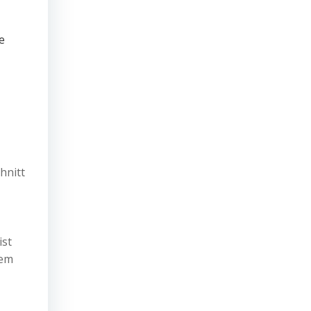
e
hnitt
ist
dem