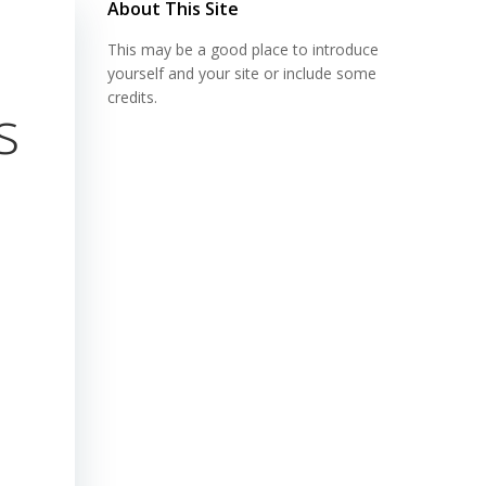
About This Site
This may be a good place to introduce
yourself and your site or include some
credits.
s