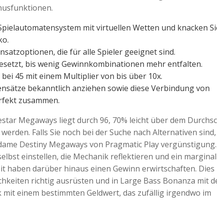
nusfunktionen.
Spielautomatensystem mit virtuellen Wetten und knacken Si
ko.
insatzoptionen, die für alle Spieler geeignet sind.
esetzt, bis wenig Gewinnkombinationen mehr entfalten.
 bei 45 mit einem Multiplier von bis über 10x.
ensätze bekanntlich anziehen sowie diese Verbindung von
erfekt zusammen.
star Megaways liegt durch 96, 70% leicht über dem Durchsc
werden. Falls Sie noch bei der Suche nach Alternativen sind,
adame Destiny Megaways von Pragmatic Play vergünstigung.
elbst einstellen, die Mechanik reflektieren und ein marginal
it haben darüber hinaus einen Gewinn erwirtschaften. Dies 
lichkeiten richtig ausrüsten und in Large Bass Bonanza mit 
k mit einem bestimmten Geldwert, das zufällig irgendwo im