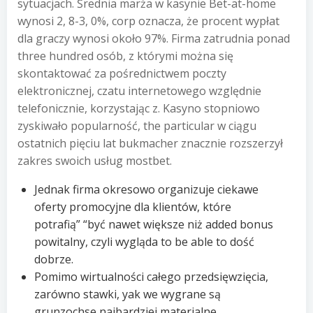
sytuacjach. Średnia marża w kasynie Bet-at-home
wynosi 2, 8-3, 0%, corp oznacza, że procent wypłat
dla graczy wynosi około 97%. Firma zatrudnia ponad
three hundred osób, z którymi można się
skontaktować za pośrednictwem poczty
elektronicznej, czatu internetowego względnie
telefonicznie, korzystając z. Kasyno stopniowo
zyskiwało popularność, the particular w ciągu
ostatnich pięciu lat bukmacher znacznie rozszerzył
zakres swoich usług mostbet.
Jednak firma okresowo organizuje ciekawe
oferty promocyjne dla klientów, które
potrafią” “być nawet większe niż added bonus
powitalny, czyli wygląda to be able to dość
dobrze.
Pomimo wirtualności całego przedsięwzięcia,
zarówno stawki, yak we wygrane są
grunzochse najbardziej materialne.