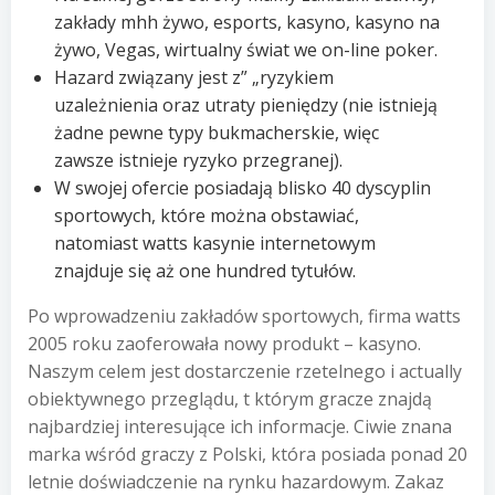
zakłady mhh żywo, esports, kasyno, kasyno na
żywo, Vegas, wirtualny świat we on-line poker.
Hazard związany jest z” „ryzykiem
uzależnienia oraz utraty pieniędzy (nie istnieją
żadne pewne typy bukmacherskie, więc
zawsze istnieje ryzyko przegranej).
W swojej ofercie posiadają blisko 40 dyscyplin
sportowych, które można obstawiać,
natomiast watts kasynie internetowym
znajduje się aż one hundred tytułów.
Po wprowadzeniu zakładów sportowych, firma watts
2005 roku zaoferowała nowy produkt – kasyno.
Naszym celem jest dostarczenie rzetelnego i actually
obiektywnego przeglądu, t którym gracze znajdą
najbardziej interesujące ich informacje. Ciwie znana
marka wśród graczy z Polski, która posiada ponad 20
letnie doświadczenie na rynku hazardowym. Zakaz