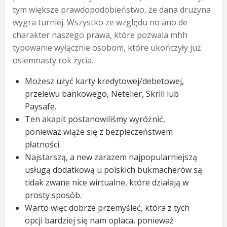
tym większe prawdopodobieństwo, że dana drużyna
wygra turniej. Wszystko ze względu no ano de
charakter naszego prawa, które pozwala mhh
typowanie wyłącznie osobom, które ukończyły już
osiemnasty rok życia.
Możesz użyć karty kredytowej/debetowej,
przelewu bankowego, Neteller, Skrill lub
Paysafe.
Ten akapit postanowiliśmy wyróżnić,
ponieważ wiąże się z bezpieczeństwem
płatności.
Najstarszą, a new zarazem najpopularniejszą
usługą dodatkową u polskich bukmacherów są
tidak zwane nice wirtualne, które działają w
prosty sposób.
Warto więc dobrze przemyśleć, która z tych
opcji bardziej się nam opłaca, ponieważ