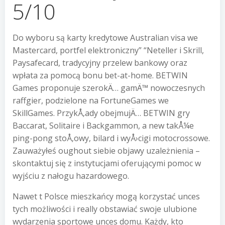
5/10
Do wyboru są karty kredytowe Australian visa we
Mastercard, portfel elektroniczny” “Neteller i Skrill,
Paysafecard, tradycyjny przelew bankowy oraz
wpłata za pomocą bonu bet-at-home. BETWIN
Games proponuje szerokÄ… gamÄ™ nowoczesnych
raffgier, podzielone na FortuneGames we
SkillGames. PrzykÅ‚ady obejmujÄ… BETWIN gry
Baccarat, Solitaire i Backgammon, a new takÅ¼e
ping-pong stoÅ‚owy, bilard i wyÅ›cigi motocrossowe.
Zauważyłeś oughout siebie objawy uzależnienia –
skontaktuj się z instytucjami oferującymi pomoc w
wyjściu z nałogu hazardowego.
Nawet t Polsce mieszkańcy mogą korzystać unces
tych możliwości i really obstawiać swoje ulubione
wydarzenia sportowe unces domu. Każdy, kto