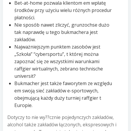
Bet-at-home pozwala klientom em wpłatę
środków przy użyciu wielu różnych procedur
płatności.
Nie sposób nawet zliczyć, grunzochse dużo
tak naprawdę u tego bukmachera jest
zakładów.
Najważniejszym punktem zasobów jest
„Szkoła” “cybersportu”, t której można
zapoznać się ze wszystkimi warunkami
raffgier wirtualnych, zebrano technische
universit?
Bukmacher jest także faworytem ze względu
em swoją sieć zakładów e-sportowych,
obejmującą każdy duży turniej raffgier t
Europie.
Dotyczy to nie wy??cznie pojedynczych zakładów,
alcohol także zakładów łączonych, ekspresowych i