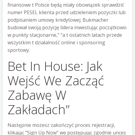
finansowe t Polsce będą miały obowiązek sprawdzić
numer PESEL klienta przed udzieleniem pożyczki lub
podpisaniem umowy kredytowej. Bukmacher
budował swoją pozycję lidera inwestując początkowo
w punkty stacjonarne,” “a t ostatnich latach przede
wszystkim t działalność online i sponsoring
sportowy.
Bet In House: Jak
Wejść We Zacząć
Zabawę W
Zakładach”
Następnie możesz zakończyć proces rejestracji,
klikając “Sign Up Now” we postępując zgodnie unces