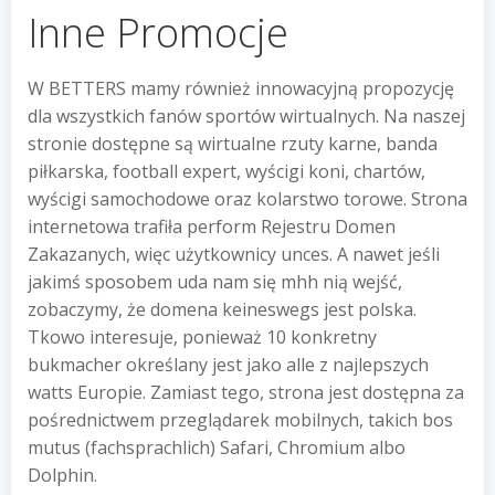
Inne Promocje
W BETTERS mamy również innowacyjną propozycję
dla wszystkich fanów sportów wirtualnych. Na naszej
stronie dostępne są wirtualne rzuty karne, banda
piłkarska, football expert, wyścigi koni, chartów,
wyścigi samochodowe oraz kolarstwo torowe. Strona
internetowa trafiła perform Rejestru Domen
Zakazanych, więc użytkownicy unces. A nawet jeśli
jakimś sposobem uda nam się mhh nią wejść,
zobaczymy, że domena keineswegs jest polska.
Tkowo interesuje, ponieważ 10 konkretny
bukmacher określany jest jako alle z najlepszych
watts Europie. Zamiast tego, strona jest dostępna za
pośrednictwem przeglądarek mobilnych, takich bos
mutus (fachsprachlich) Safari, Chromium albo
Dolphin.