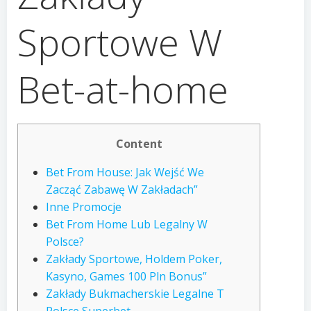
Sportowe W
Bet-at-home
Content
Bet From House: Jak Wejść We
Zacząć Zabawę W Zakładach”
Inne Promocje
Bet From Home Lub Legalny W
Polsce?
Zakłady Sportowe, Holdem Poker,
Kasyno, Games 100 Pln Bonus”
Zakłady Bukmacherskie Legalne T