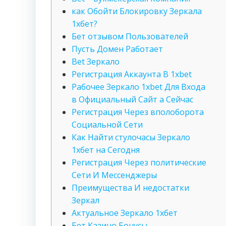
как Обойти Блокировку Зеркала
1хбет?
Бет отзывом Пользователей
Пусть Домен Работает
Bet Зеркало
Регистрация Аккаунта В 1xbet
Рабочее Зеркало 1xbet Для Входа
в Официальный Сайт а Сейчас
Регистрация Через вполоборота
Социальной Сети
Как Найти стулочасы Зеркало
1хбет на Сегодня
Регистрация Через политические
Сети И Мессенджеры
Преимущества И недостатки
Зеркал
Актуальное Зеркало 1хбет
Бет Казино Бонусы