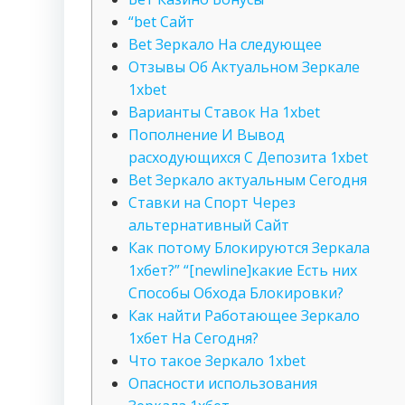
“bet Сайт
Bet Зеркало На следующее
Отзывы Об Актуальном Зеркале
1xbet
Варианты Ставок На 1xbet
Пополнение И Вывод
расходующихся С Депозита 1xbet
Bet Зеркало актуальным Сегодня
Ставки на Спорт Через
альтернативный Сайт
Как потому Блокируются Зеркала
1хбет?” “[newline]какие Есть них
Способы Обхода Блокировки?
Как найти Работающее Зеркало
1хбет На Сегодня?
Что такое Зеркало 1хbet
Опасности использования