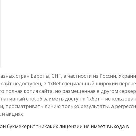
зных стран Европы, СНГ, а частности из России, Украин
й сайт недоступен, в 1xBet специальный широкий переч
то полная копия сайта, но размещенная в другом сервере
нативный способ заиметь доступ к 1хбет – использова
ки, просматривать линию только результаты, а регресс
и акциях.
рой букмекеры” “никаких лицензии не имеет выхода в