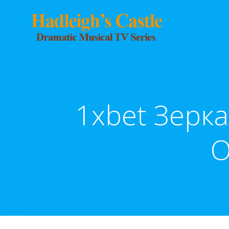
Skip
to
content
1xbet Зерк
О