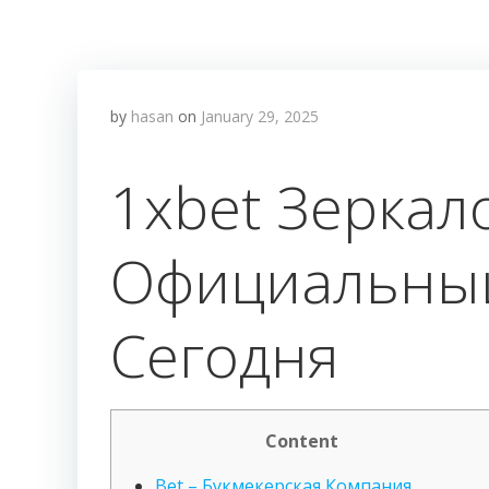
by
hasan
on
January 29, 2025
1xbet Зеркал
Официальный
Сегодня
Content
Bet – Букмекерская Компания