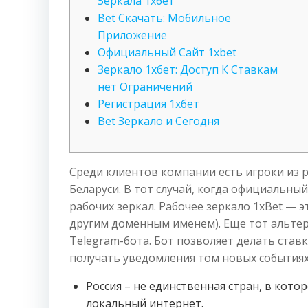
Зеркала 1хбет
Bet Скачать: Мобильное
Приложение
Официальный Сайт 1xbet
Зеркало 1хбет: Доступ К Ставкам
нет Ограничений
Регистрация 1хбет
Bet Зеркало и Сегодня
Среди клиентов компании есть игроки из ра
Беларуси. В тот случай, когда официальны
рабочих зеркал. Рабочее зеркало 1xBet — э
другим доменным именем). Еще тот альтер
Telegram-бота. Бот позволяет делать став
получать уведомления том новых событиях 
Россия – не единственная стран, в кото
локальный интернет.