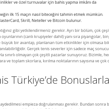
inlikler ve özel turnuvalar için bahis yapma imkânı da
rneğin ilk 15 maçın nasıl biteceğini tahmin etmek mümkün.
terCard, Skrill, Neteller ve Bitcoin bulunur.
ınız gibi yetkilendirmeniz gerekir. Ayrı bir bölüm, çok çeşit
 oyunlarının (canlı krupiyeler dahil) yanı sıra piyangolar, bi
 büyük bir avantajı, planlanan tüm etkinlikler için olmasa bil
anılabilirliğidir. Gerçek tenis severler için sadece maç sonuc
la sınırlı olmayan çok çeşitli pazarlar sunuyoruz. Bizimle, he
ara ve toplam skorlara, kırılma noktalarının sayısına ve çok
is Türkiye’de Bonuslarl
n kaydedilmesi empieza doğrulanması gerekir. Bundan sonra