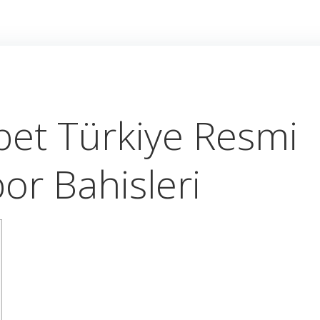
bet Türkiye Resmi
por Bahisleri