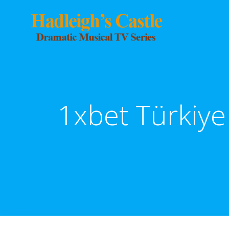
Skip
to
content
1xbet Türkiye 