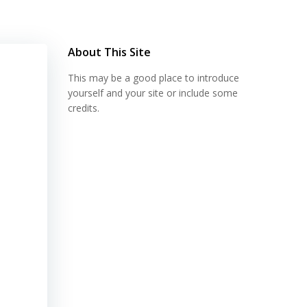
About This Site
This may be a good place to introduce
yourself and your site or include some
credits.