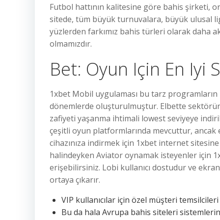
Futbol hattının kalitesine göre bahis şirketi, or
sitede, tüm büyük turnuvalara, büyük ulusal li
yüzlerden farkımız bahis türleri olarak daha ak
olmamızdır.
Bet: Oyun Için En Iyi
1xbet Mobil uygulaması bu tarz programların b
dönemlerde oluşturulmuştur. Elbette sektörün 
zafiyeti yaşanma ihtimali lowest seviyeye indir
çeşitli oyun platformlarında mevcuttur, ancak e
cihazınıza indirmek için 1xbet internet sitesi
halindeyken Aviator oynamak isteyenler için 1
erişebilirsiniz. Lobi kullanıcı dostudur ve ekra
ortaya çıkarır.
VIP kullanıcılar için özel müşteri temsilciler
Bu da hala Avrupa bahis siteleri sistemleri