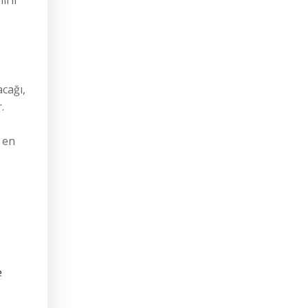
irli
acağı,
.
 en
e