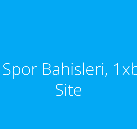
Spor Bahisleri, 1x
Site