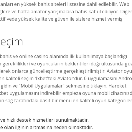
anları en yüksek bahis siteleri listesine dahil edilebilir. Web
glere ve hatta amatör yarışmalara bahis kabul ediliyor. Diğe
tif vede yüksek kalite ve güven ile sizlere hizmet vermiş
 Seçim
ahis ve online casino alanında ilk kullanılmaya başlandığı
gereklilikleri ve oyuncuların beklentileri doğrultusunda gü
ilerek onlarca güncelleştirme gerçekleştirilmiştir. Aviator oy
n kaliteli seçim 1xbet’teki Aviator’dur. 0 uygulamasını Andro
ne gidin ve “Mobil Uygulamalar” sekmesine tıklayın. Hareket
xbet uygulamasını indirebilir empieza oyuna mobil cihazınız
nın sağ tarafındaki basit bir menü en kaliteli oyun kategoriler
i ve hızlı destek hizmetleri sunulmaktadır.
ne olan ilginin artmasına neden olmaktadır.