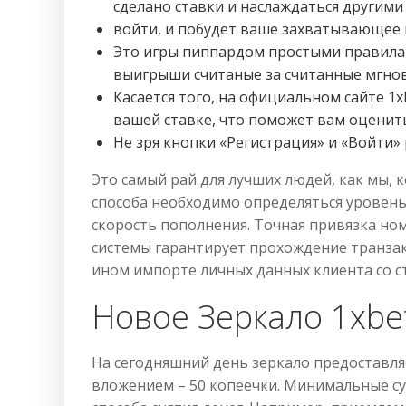
сделано ставки и наслаждаться другим
войти, и побудет ваше захватывающее 
Это игры пиппардом простыми правилам
выигрыши считаные за считанные мгно
Касается того, на официальном сайте 
вашей ставке, что поможет вам оценит
Не зря кнопки «Регистрация» и «Войти»
Это самый рай для лучших людей, как мы, 
способа необходимо определяться уровень
скорость пополнения. Точная привязка но
системы гарантирует прохождение транзак
ином импорте личных данных клиента со с
Новое Зеркало 1xbe
На сегодняшний день зеркало предоставл
вложением – 50 копеечки. Минимальные с