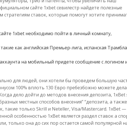
ккумуляторы, трио и патенты, чтобы увеличить наш
фициальном сайте 1xbet севилестр найдете полезные
м стратегиям ставок, которые помогут хотите принима
сайте 1xbet необходимо пойти в личный комнату,
 такие как английская Премьер-лига, испанская Трамбл
аккаунта на мобильный придете сообщение с логином 
ально для людей, они хотели бы проведем большую час
 бонусом 100% вплоть 130 Евро пребезбожно можете дел
 Когда дело дойти до методов внесения депозита, 1xBet
разных местных способов внесения” “депозита, а также
акие только Skrill и Neteller, Visa/Mastercard. 1xBet —
венной особенностью 1xBet является раздел ставок а спо
ли, только она до сих пор остается самой популярной н