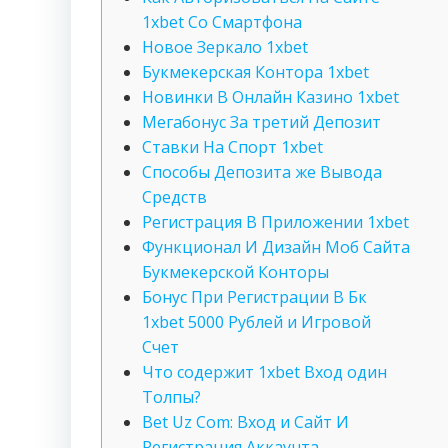
1xbet Со Смартфона
Новое Зеркало 1xbet
Букмекерская Контора 1xbet
Новинки В Онлайн Казино 1xbet
Мегабонус За третий Депозит
Ставки На Спорт 1xbet
Способы Депозита же Вывода
Средств
Регистрация В Приложении 1xbet
Функционал И Дизайн Моб Сайта
Букмекерской Конторы
Бонус При Регистрации В Бк
1xbet 5000 Рублей и Игровой
Счет
Что содержит 1xbet Вход один
Толпы?
Bet Uz Com: Вход и Сайт И
Регистрация Аккаунта