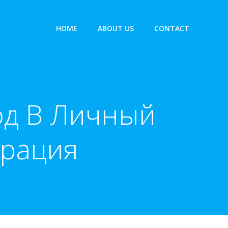
HOME
ABOUT US
CONTACT
од В Личный
трация