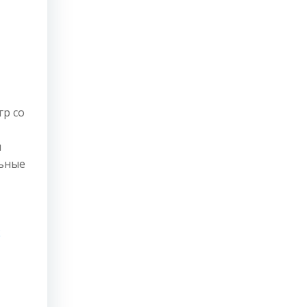
гр со
ш
льные
к