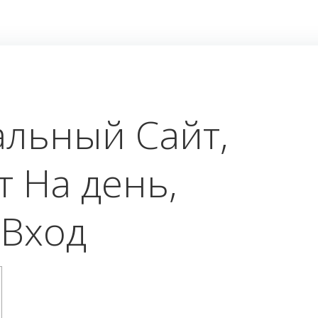
альный Сайт,
т На день,
 Вход