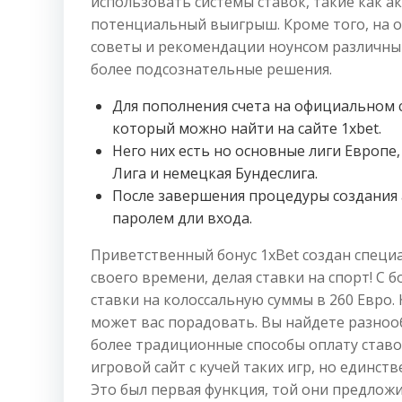
использовать системы ставок, такие как а
потенциальный выигрыш. Кроме того, на о
советы и рекомендации ноунсом различны
более подсознательные решения.
Для пополнения счета на официальном 
который можно найти на сайте 1xbet.
Него них есть но основные лиги Европе,
Лига и немецкая Бундеслига.
После завершения процедуры создания 
паролем дли входа.
Приветственный бонус 1xBet создан специ
своего времени, делая ставки на спорт! С
ставки на колоссальную суммы в 260 Евро.
может вас порадовать. Вы найдете разнооб
более традиционные способы оплату ставок, т
игровой сайт с кучей таких игр, но единст
Это был первая функция, той они предложи