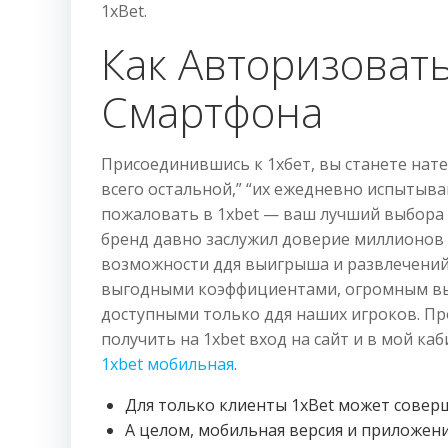
1xBet.
Как Авторизовать
Смартфона
Присоединившись к 1хбет, вы станете нат
всего остальной,” “их ежедневно испытыв
пожаловать в 1xbet — ваш лучший выбора д
бренд давно заслужил доверие миллионов 
возможности ддя выигрыша и развлечений 
выгодными коэффициентами, огромным вы
доступными только ддя наших игроков. Пр
получить на 1xbet вход на сайт и в мой ка
1xbet мобильная
.
Для только клиенты 1xBet может совер
А целом, мобильная версия и приложен