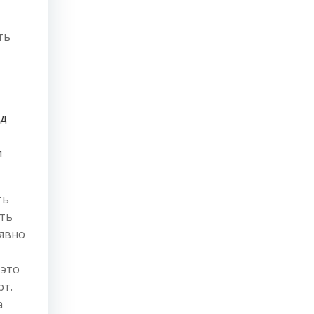
ть
ад
и
ть
ать
 явно
 это
рт.
а