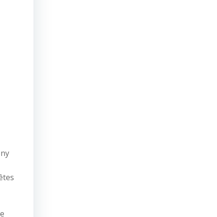
ony
êtes
le