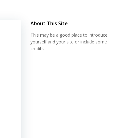
About This Site
This may be a good place to introduce
yourself and your site or include some
credits.