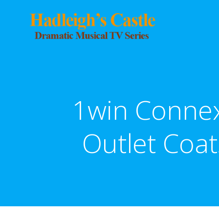
Skip
to
content
1win Connex
Outlet Coat