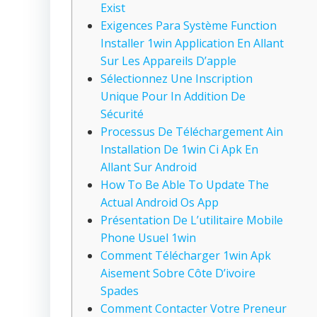
Exist
Exigences Para Système Function
Installer 1win Application En Allant
Sur Les Appareils D’apple
Sélectionnez Une Inscription
Unique Pour In Addition De
Sécurité
Processus De Téléchargement Ain
Installation De 1win Ci Apk En
Allant Sur Android
How To Be Able To Update The
Actual Android Os App
Présentation De L’utilitaire Mobile
Phone Usuel 1win
Comment Télécharger 1win Apk
Aisement Sobre Côte D’ivoire
Spades
Comment Contacter Votre Preneur