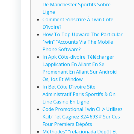
De Manchester Sportifs Sobre
Ligne
Comment S’inscrire À 1win Côte
D’ivoire?
How To Top Upward The Particular
1win” “Accounts Via The Mobile
Phone Software?
In Apk Côte-divoire Télécharger
Lapplication En Allant En Se
Promenant En Allant Sur Android
Os, Ios Et Window
In Bet Côte D’ivoire Site
Administratif Paris Sportifs & On
Line Casino En Ligne
Code Promotional 1win Ci ᐉ Utilisez
Kcib” “et Gagnez 324 693 ₣ Sur Ces
Four Premiers Dépôts
Méthodes” “relacionada Dépôt Et