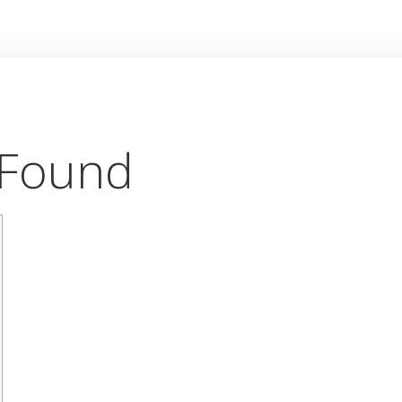
 Found