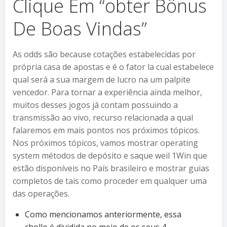
Clique Em “obter Bônus
De Boas Vindas”
As odds são because cotações estabelecidas por
própria casa de apostas e é o fator la cual estabelece
qual será a sua margem de lucro na um palpite
vencedor. Para tornar a experiência ainda melhor,
muitos desses jogos já contam possuindo a
transmissão ao vivo, recurso relacionada a qual
falaremos em mais pontos nos próximos tópicos.
Nos próximos tópicos, vamos mostrar operating
system métodos de depósito e saque weil 1Win que
estão disponíveis no País brasileiro e mostrar guias
completos de tais como proceder em qualquer uma
das operações.
Como mencionamos anteriormente, essa