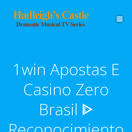
Skip
to
content
1win Apostas E
Casino Zero
Brasil ᐈ
Reconocimiento