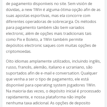
de pagamento disponíveis no site. Sem visión de
dúvidas, a new 1Win é alguma ótima opção afin de as
suas apostas esportivas, mas ela concorre com
diferentes operadoras de sobrecarga. Os métodos
para pagamento também são bem variados
electronic, além de opções mais tradicionais tais
como Pix e Boleto, a 1Win também permite
depósitos electronic saques com muitas opções de
criptomoedas.
Oito idiomas amplamente utilizados, incluindo inglês,
russo, francês, alemão, italiano e ucraniano, são
suportados afin de e-mail e conversation. Qualquer
que venha a ser o tipo de pagamento, ele está
disponível para operating system jogadores 1Win.
Na maioria das vezes, o depósito inicial é processado
rapidamente, e nossa plataforma não impõe
nenhuma taxa adicional. As opções de deposito