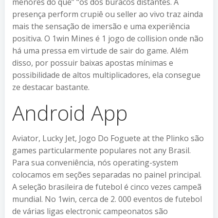
menores do que” “os dos buracos distantes. A
presença perform crupiê ou seller ao vivo traz ainda
mais the sensação de imersão e uma experiência
positiva. O 1win Mines é 1 jogo de collision onde não
há uma pressa em virtude de sair do game. Além
disso, por possuir baixas apostas mínimas e
possibilidade de altos multiplicadores, ela consegue
ze destacar bastante.
Android App
Aviator, Lucky Jet, Jogo Do Foguete at the Plinko são
games particularmente populares not any Brasil.
Para sua conveniência, nós operating-system
colocamos em seções separadas no painel principal.
A seleção brasileira de futebol é cinco vezes campeã
mundial. No 1win, cerca de 2. 000 eventos de futebol
de várias ligas electronic campeonatos são