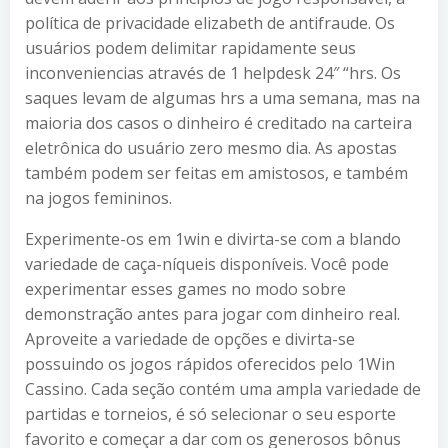
política de privacidade elizabeth de antifraude. Os
usuários podem delimitar rapidamente seus
inconveniencias através de 1 helpdesk 24″ “hrs. Os
saques levam de algumas hrs a uma semana, mas na
maioria dos casos o dinheiro é creditado na carteira
eletrônica do usuário zero mesmo dia. As apostas
também podem ser feitas em amistosos, e também
na jogos femininos.
Experimente-os em 1win e divirta-se com a blando
variedade de caça-níqueis disponíveis. Você pode
experimentar esses games no modo sobre
demonstração antes para jogar com dinheiro real.
Aproveite a variedade de opções e divirta-se
possuindo os jogos rápidos oferecidos pelo 1Win
Cassino. Cada seção contém uma ampla variedade de
partidas e torneios, é só selecionar o seu esporte
favorito e começar a dar com os generosos bônus