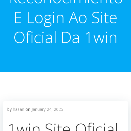
E Login Ao Site
Oficial Da 1win
by
hasan
on
January 24, 2025
1win Site Oficial