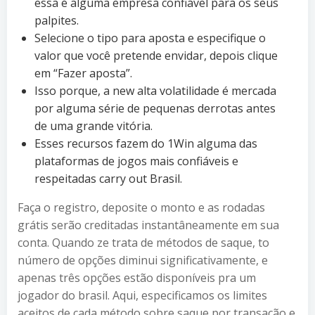
essa é alguma empresa confiável para os seus
palpites.
Selecione o tipo para aposta e especifique o
valor que você pretende envidar, depois clique
em “Fazer aposta”.
Isso porque, a new alta volatilidade é mercada
por alguma série de pequenas derrotas antes
de uma grande vitória.
Esses recursos fazem do 1Win alguma das
plataformas de jogos mais confiáveis ​​e
respeitadas carry out Brasil.
Faça o registro, deposite o monto e as rodadas
grátis serão creditadas instantâneamente em sua
conta. Quando ze trata de métodos de saque, to
número de opções diminui significativamente, e
apenas três opções estão disponíveis pra um
jogador do brasil. Aqui, especificamos os limites
aceitos de cada método sobre saque por transação e