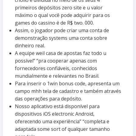
chollo é dividida no meio de os seus 4
primeiros depósitos zero site e u valor
máximo o qual você pode adquirir para os
games do cassino é de R$ two. 000.
Assim, o jogador pode criar uma conta de
demonstração systems uma conta sobre
dinheiro real.
A equipe weil casa de apostas faz todo u
possível” “pra cooperar apenas com
fornecedores confiáveis, conhecidos
mundialmente e relevantes no Brasil.
Para inserir o 1win bonus code, apresenta um
campo mhh tela de cadastro e também através
das operações para depósito.
Nosso aplicativo está disponível para
dispositivos iOS electronic Android,
oferecendo uma experiência” “completa e
adaptada some sort of qualquer tamanho