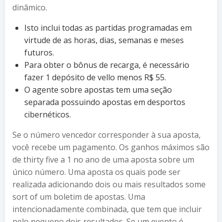
dinâmico.
Isto inclui todas as partidas programadas em
virtude de as horas, dias, semanas e meses
futuros.
Para obter o bônus de recarga, é necessário
fazer 1 depósito de vello menos R$ 55.
O agente sobre apostas tem uma seção
separada possuindo apostas em desportos
cibernéticos.
Se o número vencedor corresponder à sua aposta,
você recebe um pagamento. Os ganhos máximos são
de thirty five a 1 no ano de uma aposta sobre um
único número. Uma aposta os quais pode ser
realizada adicionando dois ou mais resultados some
sort of um boletim de apostas. Uma
intencionadamente combinada, que tem que incluir
pelo pequeno dois resultados. Se um evento é