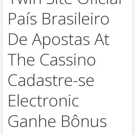
País Brasileiro
De Apostas At
The Cassino
Cadastre-se
Electronic
Ganhe Bônus